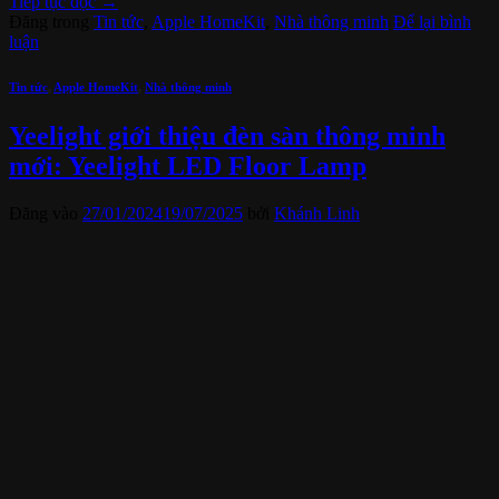
Tiếp tục đọc
→
Đăng trong
Tin tức
,
Apple HomeKit
,
Nhà thông minh
Để lại bình
luận
Tin tức
,
Apple HomeKit
,
Nhà thông minh
Yeelight giới thiệu đèn sàn thông minh
mới: Yeelight LED Floor Lamp
Đăng vào
27/01/2024
19/07/2025
bởi
Khánh Linh