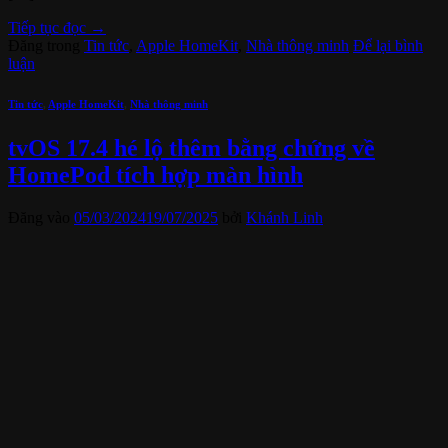
Tiếp tục đọc
→
Đăng trong
Tin tức
,
Apple HomeKit
,
Nhà thông minh
Để lại bình
luận
Tin tức
,
Apple HomeKit
,
Nhà thông minh
tvOS 17.4 hé lộ thêm bằng chứng về
HomePod tích hợp màn hình
Đăng vào
05/03/2024
19/07/2025
bởi
Khánh Linh