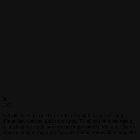
06
Th3
Với việc tvOS 17 và iOS 17 được bổ sung khả năng sử dụng
iPhone làm webcam, khiến cho Apple TV đã dần trở thành thiết bị
ưa thích cho các cuộc họp trực tuyến quy mô lớn. Mới đây, Cisco và
Apple đã tung ra ứng dụng họp video online Webex dành riêng cho
[…]