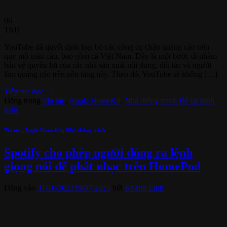
06
Th11
YouTube đã quyết định loại bỏ các công cụ chặn quảng cáo trên
quy mô toàn cầu, bao gồm cả Việt Nam. Đây là một bước đi nhằm
bảo vệ quyền lợi của các nhà sản xuất nội dung, đối tác và người
làm quảng cáo trên nền tảng này. Theo đó, YouTube sẽ không […]
Tiếp tục đọc
→
Đăng trong
Tin tức
,
Apple HomeKit
,
Nhà thông minh
Để lại bình
luận
Tin tức
,
Apple HomeKit
,
Nhà thông minh
Spotify cho phép người dùng ra lệnh
giọng nói để phát nhạc trên HomePod
Đăng vào
31/10/2023
19/07/2025
bởi
Khánh Linh