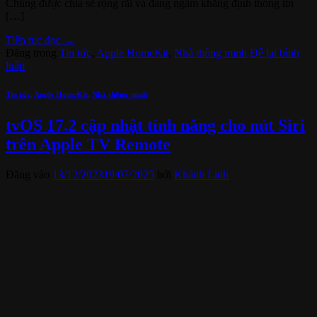
Chúng được chia sẻ rộng rãi và đang ngầm khẳng định thông tin
[…]
Tiếp tục đọc
→
Đăng trong
Tin tức
,
Apple HomeKit
,
Nhà thông minh
Để lại bình
luận
Tin tức
,
Apple HomeKit
,
Nhà thông minh
tvOS 17.2 cập nhật tính năng cho nút Siri
trên Apple TV Remote
Đăng vào
13/12/2023
19/07/2025
bởi
Khánh Linh