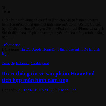
31
Th10
Giờ đây, người dùng đã có thể ra lệnh cho Siri phát nhạc Spotify
trên HomePod thông qua một tính năng mới trong iOS 17. Cụ thể,
bạn sẽ kết nối HomePod gen 2/HomePod mini với iPhone và ra lệnh
Siri từ điện thoại để phát nhạc trực tuyến trên loa thông minh, chẳng
hạn […]
Tiếp tục đọc
→
Đăng trong
Tin tức
,
Apple HomeKit
,
Nhà thông minh
Để lại bình
luận
Tin tức
,
Apple HomeKit
,
Nhà thông minh
Rò rỉ thông tin về sản phẩm HomePod
tích hợp màn hình cảm ứng
Đăng vào
29/10/2023
19/07/2025
bởi
Khánh Linh