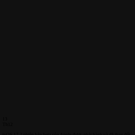
13
Th12
tvOS 17.2 phiên bản beta của Apple được phát hành và đã thay đổi