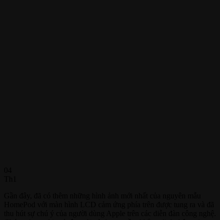
04
Th1
Gần đây, đã có thêm những hình ảnh mới nhất của nguyên mẫu
HomePod với màn hình LCD cảm ứng phía trên được tung ra và đã
thu hút sự chú ý của người dùng Apple trên các diễn đàn công nghệ.