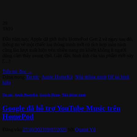
29
Th10
Đầu năm nay, Apple đã giới thiệu HomePod Gen 2 và ngay sau đó,
thông tin về một chiếc loa thông minh mới có tích hợp màn hình
cũng lần lượt xuất hiện trên nhiều trang tin khiến không ít người
dùng cảm thấy mong chờ. Gần đây, hình ảnh của sản phẩm mới này
[…]
Tiếp tục đọc
→
Đăng trong
Tin tức
,
Apple HomeKit
,
Nhà thông minh
Để lại bình
luận
Tin tức
,
Apple HomeKit
,
Google Home
,
Nhà thông minh
Google đã hỗ trợ YouTube Music trên
HomePod
Đăng vào
27/10/2023
19/07/2025
bởi
Quang Vũ