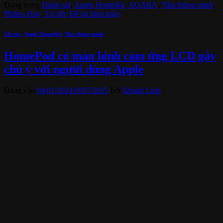
Đăng trong
Đánh giá
,
Apple HomeKit
,
AQARA
,
Nhà thông minh
,
Philips Hue
,
Tin tức
Để lại bình luận
Tin tức
,
Apple HomeKit
,
Nhà thông minh
HomePod có màn hình cảm ứng LCD gây
chú ý với người dùng Apple
Đăng vào
04/01/2024
19/07/2025
bởi
Khánh Linh