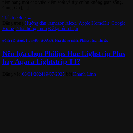
tiềm năng mới cho việc kiểm soát và tùy chỉnh không gian sống.
Cùng Gu […]
Tiếp tục đọc
→
Đăng trong
Hướng dẫn
,
Amazon Alexa
,
Apple HomeKit
,
Google
Home
,
Nhà thông minh
Để lại bình luận
Đánh giá
,
Apple HomeKit
,
AQARA
,
Nhà thông minh
,
Philips Hue
,
Tin tức
Nên lựa chọn Philips Hue Lighstrip Plus
hay Aqara Lightstrip T1?
Đăng vào
06/01/2024
19/07/2025
bởi
Khánh Linh