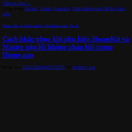
Tiếp tục đọc
→
Đăng trong
Tin tức
,
Apple HomeKit
,
Nhà thông minh
Để lại bình
luận
Hướng dẫn
,
Apple HomeKit
,
Nhà thông minh
,
Tin tức
Cách khắc phục khi phụ kiện HomeKit và
Matter gặp lỗi không phản hồi trong
Home app
Đăng vào
25/02/2024
19/07/2025
bởi
Khánh Linh