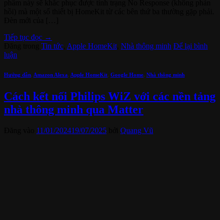
phẩm này sẽ khắc phục được tình trạng No Response (không phản
hồi) mà một số thiết bị HomeKit từ các bên thứ ba thường gặp phải.
Đèn mới của […]
Tiếp tục đọc
→
Đăng trong
Tin tức
,
Apple HomeKit
,
Nhà thông minh
Để lại bình
luận
Hướng dẫn
,
Amazon Alexa
,
Apple HomeKit
,
Google Home
,
Nhà thông minh
Cách kết nối Philips WiZ với các nền tảng
nhà thông minh qua Matter
Đăng vào
11/01/2024
19/07/2025
bởi
Quang Vũ