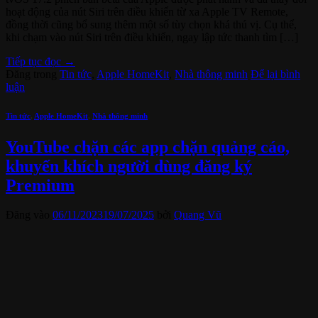
hoạt động của nút Siri trên điều khiển từ xa Apple TV Remote,
đồng thời cũng bổ sung thêm một số tùy chọn khá thú vị. Cụ thể,
khi chạm vào nút Siri trên điều khiển, ngay lập tức thanh tìm […]
Tiếp tục đọc
→
Đăng trong
Tin tức
,
Apple HomeKit
,
Nhà thông minh
Để lại bình
luận
Tin tức
,
Apple HomeKit
,
Nhà thông minh
YouTube chặn các app chặn quảng cáo,
khuyến khích người dùng đăng ký
Premium
Đăng vào
06/11/2023
19/07/2025
bởi
Quang Vũ