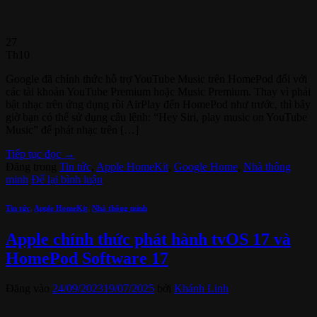
27
Th10
Google đã chính thức hỗ trợ YouTube Music trên HomePod đối với
các tài khoản YouTube Premium hoặc Music Premium. Thay vì phải
bật nhạc trên ứng dụng rồi AirPlay đến HomePod như trước, thì bây
giờ bạn có thể sử dụng câu lệnh: “Hey Siri, play music on YouTube
Music” để phát nhạc trên […]
Tiếp tục đọc
→
Đăng trong
Tin tức
,
Apple HomeKit
,
Google Home
,
Nhà thông
minh
Để lại bình luận
Tin tức
,
Apple HomeKit
,
Nhà thông minh
Apple chính thức phát hành tvOS 17 và
HomePod Software 17
Đăng vào
24/09/2023
19/07/2025
bởi
Khánh Linh