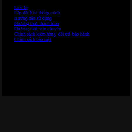
Liên hệ
Lắp đặt Nhà thông minh
Hướng dẫn sử dụng
Phương thức thanh toán
Phương thức vận chuyển
Chính sách kiểm hàng
,
đổi trả
,
bảo hành
Chính sách bảo mật