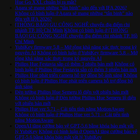
Hue Go XXL chuẩn bị ra mắt?
Aqara sẽ mang những “tân binh” nào đến với IFA 2026?
Không có bình luận
ở Aqara sẽ mang những “tân binh” nào
đến với IFA 2026?
[THÔNG BÁO] GU CÔNG NGHỆ chuyển địa điểm chi
nhánh TP. Hồ Chí Minh
Không có bình luận
ở [THÔNG
BÁO] GU CÔNG NGHỆ chuyển địa điểm chi nhánh TP. Hồ
Chí Minh
YubiKey firmware 5.8 – Mở rộng khả năng xác thực trong kỷ
nguyên AI
Không có bình luận
ở YubiKey firmware 5.8 – Mở
rộng khả năng xác thực trong kỷ nguyên AI
Philips Hue Festavia sắp có thêm 3 phiên bản mới
Không có
bình luận
ở Philips Hue Festavia sắp có thêm 3 phiên bản mới
Philips Hue phát triển camera hỗ trợ đồng bộ ánh sáng
Không
có bình luận
ở Philips Hue phát triển camera hỗ trợ đồng bộ
ánh sáng
Đèn tường Philips Hue Semeru lộ diện với phiên bản mới
Không có bình luận
ở Đèn tường Philips Hue Semeru lộ diện
với phiên bản mới
Philips Hue ver 5.71 – Cải tiến tính năng MotionAware
Không có bình luận
ở Philips Hue ver 5.71 – Cải tiến tính
năng MotionAware
OpenAI tăng cường bảo vệ GPT-5.6 bằng khóa bảo mật vật
lý YubiKey
Không có bình luận
ở OpenAI tăng cường bảo vệ
GPT-5.6 bằng khóa bảo mật vật lý YubiKey