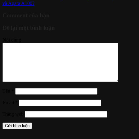
và Aqara A100?
Comment của bạn
Để lại một bình luận
Nội dung
Tên
*
Email
*
Trang web