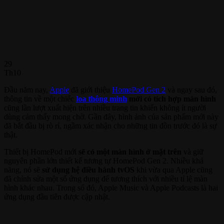
29
Th10
Đầu năm nay,
Apple
đã giới thiệu
HomePod Gen 2
và ngay sau đó,
thông tin về một chiếc
loa thông minh
mới có tích hợp màn hình
cũng lần lượt xuất hiện trên nhiều trang tin khiến không ít người
dùng cảm thấy mong chờ. Gần đây, hình ảnh của sản phẩm mới này
đã bắt đầu bị rò rỉ, ngầm xác nhận cho những tin đồn trước đó là sự
thật.
Thiết bị HomePod mới
sẽ có một màn hình ở mặt trên
và giữ
nguyên phần lớn thiết kế tương tự HomePod Gen 2. Nhiều khả
năng, nó sẽ
sử dụng hệ điều hành tvOS
khi vừa qua Apple cũng
đã chỉnh sửa một số ứng dụng để tương thích với nhiều tỉ lệ màn
hình khác nhau. Trong số đó, Apple Music và Apple Podcasts là hai
ứng dụng đầu tiên được cập nhật.