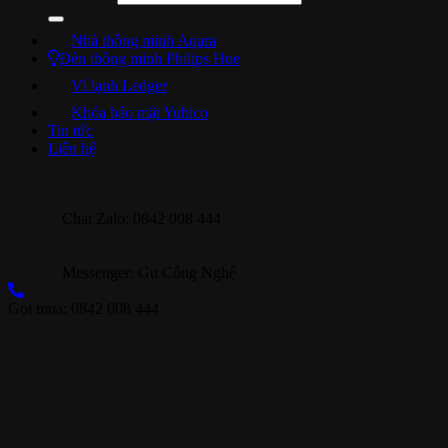
Nhà thông minh Aqara
Đèn thông minh Philips Hue
Ví lạnh Ledger
Khóa bảo mật Yubico
Tin tức
Liên hệ
Chat Zalo: 0842 008 444
Messenger: Gu Công Nghệ
Gọi mua: 0842 008 444