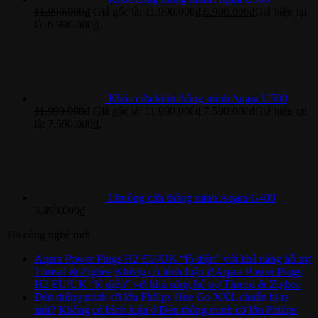
11.990.000
₫
Giá gốc là: 11.990.000₫.
6.990.000
₫
Giá hiện tại
là: 6.990.000₫.
Khóa cửa kính thông minh Aqara U500
11.990.000
₫
Giá gốc là: 11.990.000₫.
7.590.000
₫
Giá hiện tại
là: 7.590.000₫.
Chuông cửa thông minh Aqara G400
3.490.000
₫
Tin công nghệ mới
Aqara Power Plugs H2 EU/UK “lộ diện” với khả năng hỗ trợ
Thread & Zigbee
Không có bình luận
ở Aqara Power Plugs
H2 EU/UK “lộ diện” với khả năng hỗ trợ Thread & Zigbee
Đèn thông minh cỡ lớn Philips Hue Go XXL chuẩn bị ra
mắt?
Không có bình luận
ở Đèn thông minh cỡ lớn Philips