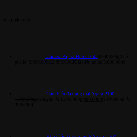
Sản phẩm mới
Camera Aqara Hub G350
3.990.000
₫
Giá
gốc là: 3.990.000₫.
3.890.000
₫
Giá hiện tại là: 3.890.000₫.
Cảm biến đa trạng thái Aqara P100
1.290.000
₫
Giá gốc là: 1.290.000₫.
990.000
₫
Giá hiện tại là:
990.000₫.
Khoá cổng thông minh Aqara U500