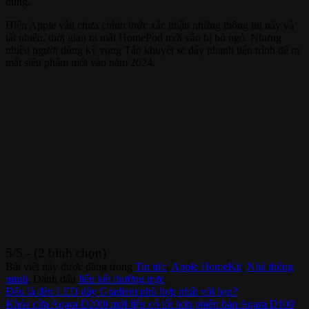
dùng.
Hiện Apple vẫn chưa chính thức xác nhận những thông tin này và
tất nhiên, thời gian ra mắt HomePod mới vẫn bị bỏ ngỏ. Nhưng
nhiều người dùng kỳ vọng Táo khuyết sẽ đẩy nhanh tiến trình để ra
mắt siêu phẩm mới vào năm 2024.
5/5 - (2 bình chọn)
Bài viết này được đăng trong
Tin tức
,
Apple HomeKit
,
Nhà thông
minh
. Đánh dấu
liên kết thường trực
.
Đâu là đèn LED dây Gradient phù hợp nhất với bạn?
Khóa cửa Aqara D200i mới liệu có tốt hơn phiên bản Aqara D100