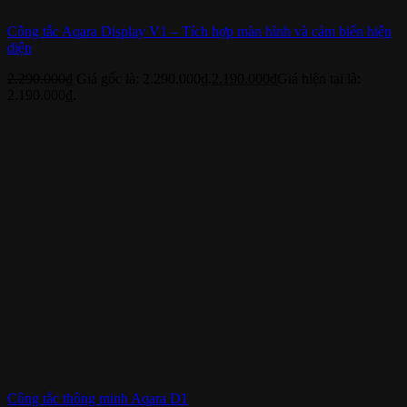
Công tắc Aqara Display V1 – Tích hợp màn hình và cảm biến hiện
diện
2.290.000
₫
Giá gốc là: 2.290.000₫.
2.190.000
₫
Giá hiện tại là:
2.190.000₫.
Công tắc thông minh Aqara D1