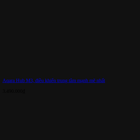
Aqara Hub M3, điều khiển trung tâm mạnh mẽ nhất
3.490.000
₫