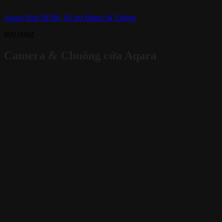
Aqara Hub M100, hỗ trợ Matter & Zigbee
890.000
₫
Camera & Chuông cửa Aqara