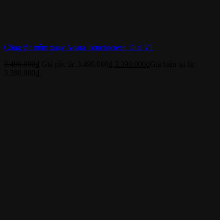
Công tắc núm xoay Aqara Touchscreen Dial V1
3.490.000
₫
Giá gốc là: 3.490.000₫.
3.390.000
₫
Giá hiện tại là:
3.390.000₫.