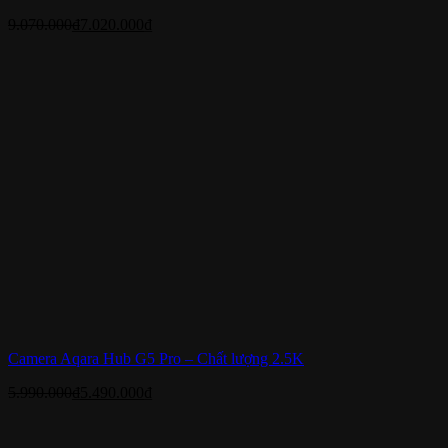
9.070.000
₫
7.020.000
₫
Camera Aqara Hub G5 Pro – Chất lượng 2.5K
5.990.000
₫
5.490.000
₫