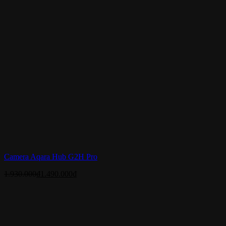
Camera Aqara Hub G2H Pro
1.930.000
₫
1.490.000
₫