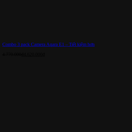
Combo 3 pack Camera Aqara E1 – Tiết kiệm hơn
4.770.000
₫
4.620.000
₫