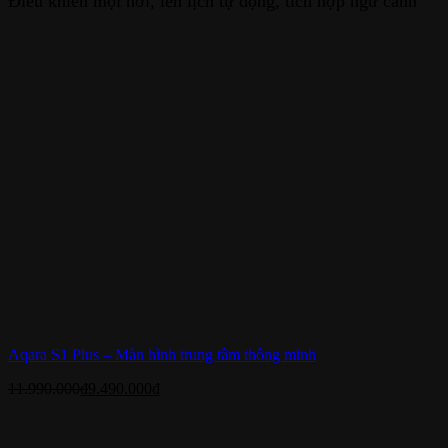
Điều khiển mọi nơi, lên lịch tự động, tích hợp ngữ cảnh
Aqara S1 Plus – Màn hình trung tâm thông minh
11.990.000
₫
9.490.000
₫