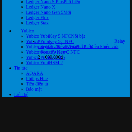
Ledger Nano S Plus
Ledger Nano X
Ledger Nano Gen 5
Ledger Flex
Ledger Stax
Yubico
Yubico YubiKey 5 NFC
×
Relay
Yubico YubiKey 5C NFC
công tắc 2 kênh Aqara T2 - Điều khiển cửa
Yubico Security Key NFC
cuốn, cửa cổng
Yubico Security Key C NFC
2 ×
690.000
₫
Yubico YubiKey Bio
Yubico YubiHSM 2
Tin tức
AQARA
Philips Hue
Tiền điện tử
Bảo mật
Liên hệ