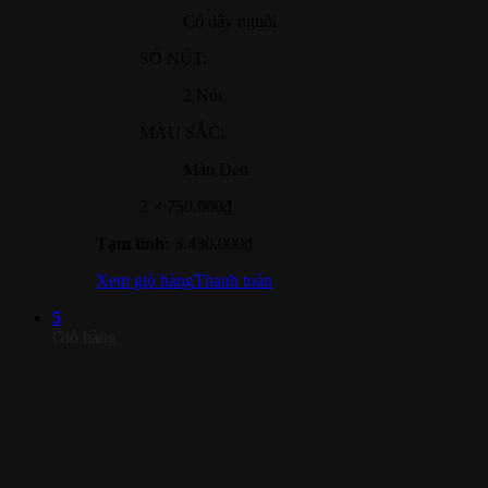
Có dây nguội
SỐ NÚT:
2 Nút
MÀU SẮC:
Màu Đen
2 ×
750.000
₫
Tạm tính:
3.430.000
₫
Xem giỏ hàng
Thanh toán
5
Giỏ hàng