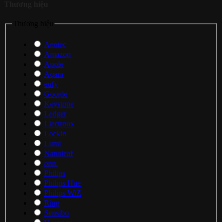
Thương hiệu
Thương hiệu
Aeotec
Amazon
Apple
Aqara
eufy
Google
Keystone
Ledger
Liectroux
Lockin
Lumi
Nanoleaf
onn.
Philips
Philips Hue
Philips WiZ
Ring
Sensibo