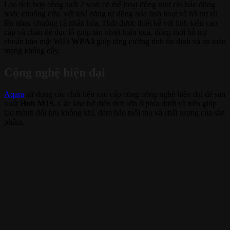
Loa tích hợp công suất 2 watt có thể hoạt động như còi báo động
hoặc chuông cửa, với khả năng tự động hóa linh hoạt và hỗ trợ tải
lên nhạc chuông cá nhân hóa. Hub được thiết kế với linh kiện cao
cấp và chân đế đục lỗ giúp tản nhiệt hiệu quả, đồng thời hỗ trợ
chuẩn bảo mật WiFi
WPA3
giúp tăng cường tính ổn định và an toàn
mạng không dây.
Cộng nghệ hiện đại
Aqara
sử dụng các chất liệu cao cấp cùng công nghệ hiện đại để sản
xuất
Hub M1S
. Các khe hở diện tích lớn ở phía dưới và trên giúp
tạo thành đối lưu không khí, đảm bảo tuổi thọ và chất lượng của sản
phẩm.