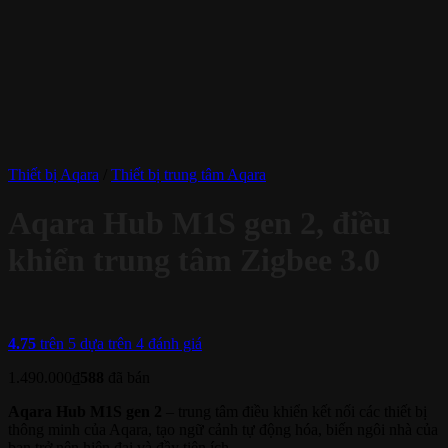
Thiết bị Aqara
/
Thiết bị trung tâm Aqara
Aqara Hub M1S gen 2, điều
khiển trung tâm Zigbee 3.0
4.75
trên 5 dựa trên
4
đánh giá
1.490.000
₫
588
đã bán
Aqara Hub M1S gen 2
– trung tâm điều khiển kết nối các thiết bị
thông minh của Aqara, tạo ngữ cảnh tự động hóa, biến ngôi nhà của
bạn trở nên hiện đại và đầy tiện ích.