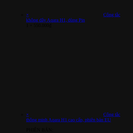
×
Công tắc
không dây Aqara H1, dùng Pin
1 ×
550.000
₫
×
Công tắc
thông minh Aqara H1 cao cấp, phiên bản EU
PHIÊN BẢN: