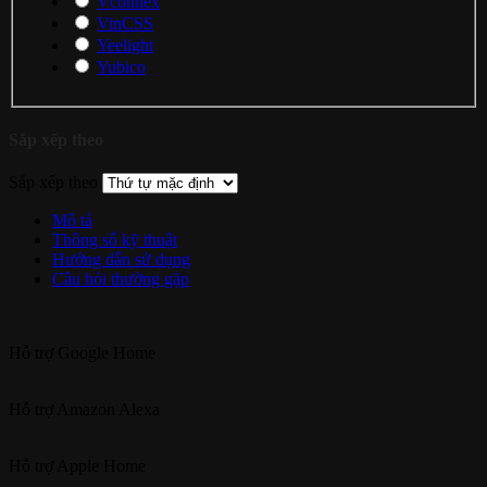
Vconnex
VinCSS
Yeelight
Yubico
Sắp xếp theo
Sắp xếp theo
Mô tả
Thông số kỹ thuật
Hướng dẫn sử dụng
Câu hỏi thường gặp
Hỗ trợ
Google Home
Hỗ trợ
Amazon Alexa
Hỗ trợ
Apple Home