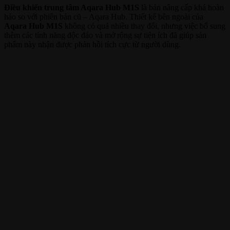
Điều khiển trung tâm Aqara Hub M1S
là bản nâng cấp khá hoàn
hảo so với phiên bản cũ – Aqara Hub. Thiết kế bên ngoài của
Aqara Hub M1S
không có quá nhiều thay đổi, nhưng việc bổ sung
thêm các tính năng độc đáo và mở rộng sự tiện ích đã giúp sản
phẩm này nhận được phản hồi tích cực từ người dùng.