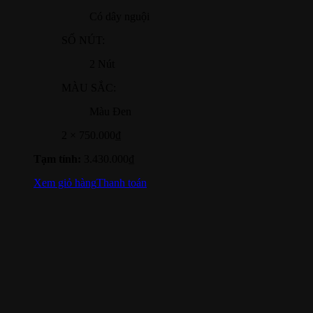
Có dây nguội
SỐ NÚT:
2 Nút
MÀU SẮC:
Màu Đen
2 ×
750.000
₫
Tạm tính:
3.430.000
₫
Xem giỏ hàng
Thanh toán