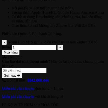
Kết nối tối đa 128 thiết bị trong hệ thống
Tương thích Apple HomeKit, Google Home, Amazon Alexa
Có thể sử dụng làm chuông báo, chuông cửa, loa báo động
an ninh, đèn ngủ
Giao thức kết nối không dây Zigbee 3.0, Wifi 2.4 GHz
Phiên bản Quốc tế. Bảo hành 24 tháng.
Aqara Hub M1S gen 2, điều khiển trung tâm Zigbee 3.0 số
lượng
Mua hàng
Free Ship
Cần lắp đặt nhà thông minh?
Hãy để lại thông tin, chúng tôi liên
hệ ngay
Gọi ngay
Gọi đặt mua:
0842 008 444
Miễn phí vận chuyển
đơn hàng > 1 triệu
Miễn phí vận chuyển
với khách hàng cũ
Hà Nội & TP. HCM ship HỎA TỐC