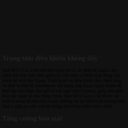
Trung tâm điều khiển không dây
Hub M1S Gen 2 kết nối liền mạch tất cả các thiết bị Aqara, cho
phép tích hợp toàn diện giữa các cảm biến và thiết bị tự động hóa
trong hệ sinh thái Aqara. Thiết bị hỗ trợ điều khiển đèn chiếu sáng
và thiết bị điện từ smartphone. Sử dụng ứng dụng Aqara Home để
thiết lập lịch trình, hẹn giờ và các ngữ cảnh (scenes), giúp đơn giản
hóa việc quản lý nhà thông minh. Hub M1S Gen 2 chỉ hỗ trợ các
thiết bị trong hệ sinh thái Aqara (không hỗ trợ thiết bị từ thương hiệu
khác), giúp tạo nên một hệ thống nhà thông minh hoàn chỉnh.
Tăng cường bảo mật