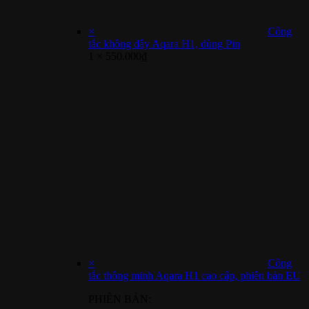
×
Công
tắc không dây Aqara H1, dùng Pin
1 ×
550.000
₫
×
Công
tắc thông minh Aqara H1 cao cấp, phiên bản EU
PHIÊN BẢN: