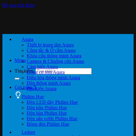
Bỏ qua nội dung
Aqara
Thiết bị trung tâm Aqara
Công tắc & Ổ cắm Aqara
Khóa cửa thông minh Aqara
Menu
Camera & Chuông cửa Aqara
Cảm biến Aqara
Tìm kiếm:
Động cơ rèm Aqara
Điều hòa thông minh Aqara
Đèn thông minh Aqara
Giỏ hàng
5
Phụ kiện Aqara
Philips Hue
Đèn LED dây Philips Hue
Đèn trần Philips Hue
Đèn bàn Philips Hue
Đèn sân vườn Philips Hue
Bóng đèn Philips Hue
Ledger