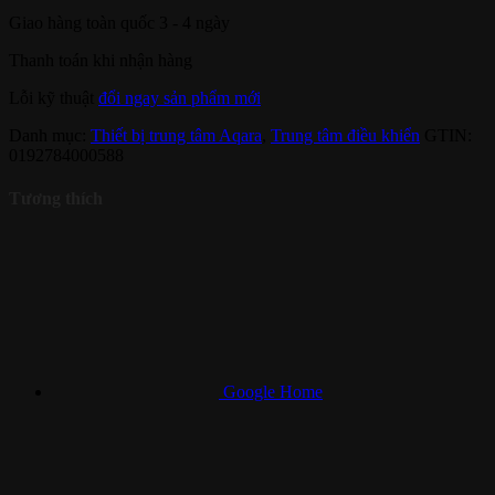
Giao hàng toàn quốc 3 - 4 ngày
Thanh toán khi nhận hàng
Lỗi kỹ thuật
đổi ngay sản phẩm mới
Danh mục:
Thiết bị trung tâm Aqara
,
Trung tâm điều khiển
GTIN:
0192784000588
Tương thích
Google Home