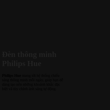
Đèn thông minh
Philips Hue
Philips Hue
mang tới hệ thống chiếu
sáng thông minh mỗi ngày, giúp bạn dễ
dàng tạo nên những khoảnh khắc đặc
biệt và tùy chỉnh ánh sáng tự động.