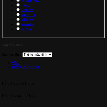
Philips WiZ
Ring
Sensibo
Vconnex
VinCSS
Yeelight
Yubico
Sắp xếp theo
Sắp xếp theo
Mô tả
Thông số kỹ thuật
Hỗ trợ
Google Home
Hỗ trợ
Amazon Alexa