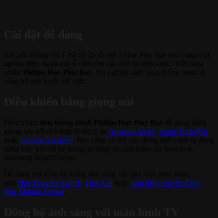
Cài đặt dễ dàng
Kết nối không chỉ 1 mà tối đa lên tới 3 Hue Play Bar vào cùng một
nguồn điện, thoải mái ổ cắm cho các thiết bị điện khác. Với càng
nhiều
Philips Hue Play Bar
, trải nghiệm ánh sáng thông minh sẽ
càng trở nên tuyệt vời hơn.
Điều khiển bằng giọng nói
Điều khiển
đèn thông minh Philips Hue Play Bar
dễ dàng bằng
giọng nói với tích hợp từ trợ lý ảo
Amazon Alexa
,
Apple HomeKit
hoặc
Google Assistant
. Bạn cũng có thể xây dựng ngữ cảnh tự động
bằng việc kết nối hệ thống tự động từ cảm biến của Nest hoặc
Samsung SmartThings.
Dễ dàng mở rộng hệ thống ánh sáng với phụ kiện mua thêm,
như
Hue Dimmer Switch
,
Hue Tap
hoặc
cảm biến chuyển động
Hue Motion Sensor
.
Đồng bộ ánh sáng với màn hình TV