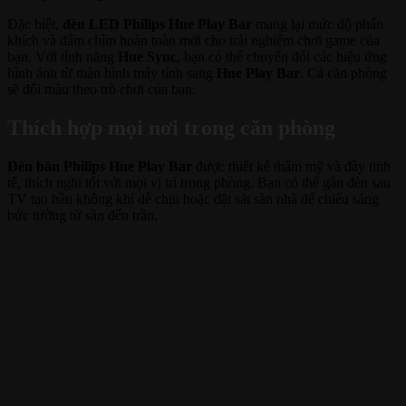
Đặc biệt,
đèn LED Philips Hue Play Bar
mang lại mức độ phấn
khích và đắm chìm hoàn toàn mới cho trải nghiệm chơi game của
bạn. Với tính năng
Hue Sync
, bạn có thể chuyển đổi các hiệu ứng
hình ảnh từ màn hình máy tính sang
Hue Play Bar
. Cả căn phòng
sẽ đổi màu theo trò chơi của bạn.
Thích hợp mọi nơi trong căn phòng
Đèn bàn Philips Hue Play Bar
được thiết kế thẩm mỹ và đầy tinh
tế, thích nghi tốt với mọi vị trí trong phòng. Bạn có thể gắn đèn sau
TV tạo bầu không khí dễ chịu hoặc đặt sát sàn nhà để chiếu sáng
bức tường từ sàn đến trần.