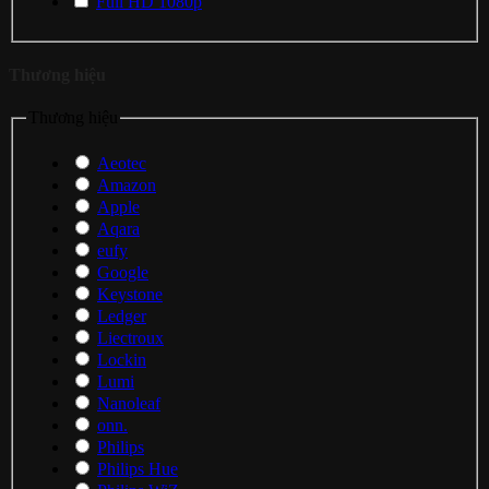
Full HD 1080p
Thương hiệu
Thương hiệu
Aeotec
Amazon
Apple
Aqara
eufy
Google
Keystone
Ledger
Liectroux
Lockin
Lumi
Nanoleaf
onn.
Philips
Philips Hue