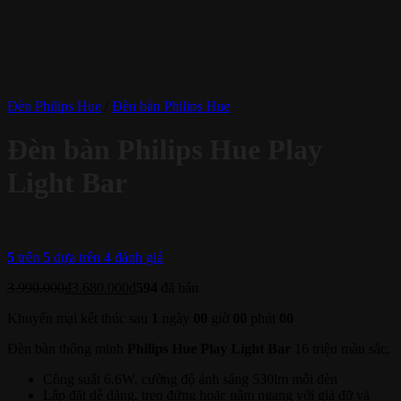
Đèn Philips Hue
/
Đèn bàn Philips Hue
Đèn bàn Philips Hue Play
Light Bar
5
trên 5 dựa trên
4
đánh giá
3.990.000
₫
3.680.000
₫
594
đã bán
Khuyến mại kết thúc sau
1
ngày
00
giờ
00
phút
00
Đèn bàn thông minh
Philips Hue Play Light Bar
16 triệu màu sắc.
Công suất 6.6W, cường độ ánh sáng 530lm mỗi đèn
Lắp đặt dễ dàng, treo đứng hoặc nằm ngang với giá đỡ và