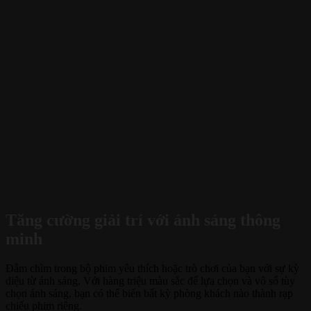
Tăng cường giải trí với ánh sáng thông
minh
Đắm chìm trong bộ phim yêu thích hoặc trò chơi của bạn với sự kỳ
diệu từ ánh sáng. Với hàng triệu màu sắc để lựa chọn và vô số tùy
chọn ánh sáng, bạn có thể biến bất kỳ phòng khách nào thành rạp
chiếu phim riêng.