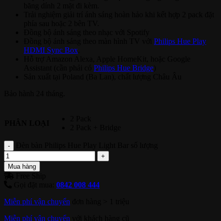
băng dính 2 mặt đi kèm.
Trải nghiệm giải trí ánh sáng hoàn hảo khi kết hợp 2 pack đặt
phía sau hoặc 2 bên TV.
Đồng bộ ánh sáng theo nhạc với Spotify
Đồng bộ ánh sáng theo màn hình TV với
Philips Hue Play
HDMI Sync Box
.
Hỗ trợ Amazon Alexa, Apple HomeKit, hoặc Google
Assistant (cần phải có
Philips Hue Bridge
)
Sản xuất tại Poland (Ba Lan), chất lượng Châu Âu
Bảo hành 24 tháng.
2 Pack
PHÂN LOẠI
2 Pack + Bridge
Đèn bàn Philips Hue Play Light Bar số lượng
Mua hàng
Free Ship
Gọi đặt mua:
0842 008 444
Miễn phí vận chuyển
đơn hàng > 1 triệu
Miễn phí vận chuyển
với khách hàng cũ