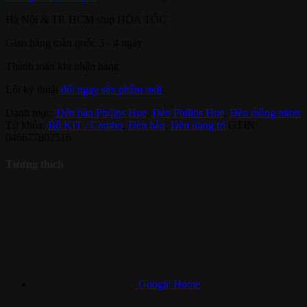
Hà Nội & TP. HCM ship HỎA TỐC
Giao hàng toàn quốc 3 - 4 ngày
Thanh toán khi nhận hàng
Lỗi kỹ thuật
đổi ngay sản phẩm mới
Danh mục:
Đèn bàn Philips Hue
,
Đèn Philips Hue
,
Đèn thông minh
Từ khóa:
Bộ KIT / Combo
,
Đèn bàn
,
Đèn trang trí
GTIN:
046677802516
Tương thích
Google Home