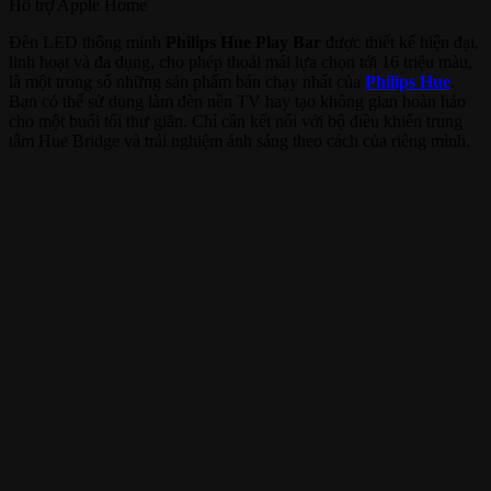
Hỗ trợ
Apple Home
Đèn LED thông minh
Philips Hue Play Bar
được thiết kế hiện đại,
linh hoạt và đa dụng, cho phép thoải mái lựa chọn tới 16 triệu màu,
là một trong số những sản phẩm bán chạy nhất của
Philips Hue
.
Bạn có thể sử dụng làm đèn nền TV hay tạo không gian hoàn hảo
cho một buổi tối thư giãn. Chỉ cần kết nối với bộ điều khiển trung
tâm Hue Bridge và trải nghiệm ánh sáng theo cách của riêng mình.