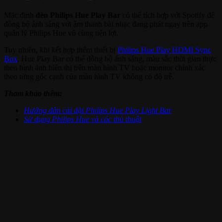
Mặc định
đèn Philips Hue Play Bar
có thể tích hợp với Spotify để
đồng bộ ánh sáng với âm thanh bài nhạc đang phát ngay trên app
quản lý Philips Hue vô cùng tiện lợi.
Tuy nhiên, khi kết hợp thêm thiết bị
Philips Hue Play HDMI Sync
Box
, Hue Play Bar có thể đồng bộ ánh sáng, màu sắc thời gian thực
theo hình ảnh hiển thị trên màn hình TV hoặc monitor chính xác
theo từng góc cạnh của màn hình TV không có độ trễ.
Tham khảo thêm:
Hướng dẫn cài đặt Philips Hue Play Light Bar
Sử dụng Philips Hue và các thủ thuật