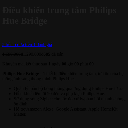
Điều khiển trung tâm Philips
Hue Bridge
5
trên 5 dựa trên
1
đánh giá
1.690.000
₫
1.290.000
₫
685
đã bán
Khuyến mại kết thúc sau
1
ngày
00
giờ
00
phút
00
Philips Hue Bridge
– Thiết bị điều khiển trung tâm, trái tim của hệ
thống ánh sáng thông minh Philips Hue.
Quản lý toàn bộ bóng thông qua ứng dụng Philips Hue từ xa.
Điều khiển lên tới 50 đèn và phụ kiện Philips Hue.
Sử dụng sóng Zigbee cho tốc đổ xử lý/phản hồi nhanh chóng,
ổn định.
Hỗ trợ Amazon Alexa, Google Assistant, Apple HomeKit,
Matter.