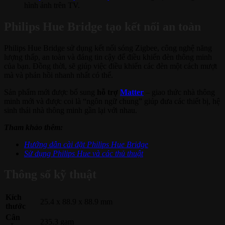
hình ảnh trên TV.
Philips Hue Bridge tạo kết nối an toàn
Philips Hue Bridge sử dụng kết nối sóng Zigbee, công nghệ năng
lượng thấp, an toàn và đáng tin cậy để điều khiển đèn thông minh
của bạn. Đồng thời, sẽ giúp việc điều khiển các đèn một cách mượt
mà và phản hồi nhanh nhất có thể.
Sản phẩm mới được bổ sung
hỗ trợ
Matter
– giao thức nhà thông
minh mới và được coi là “ngôn ngữ chung” giúp đưa các thiết bị, hệ
sinh thái nhà thông minh gần lại với nhau.
Tham khảo thêm:
Hướng dẫn cài đặt Philips Hue Bridge
Sử dụng Philips Hue và các thủ thuật
Thông số kỹ thuật
Kích
25.4 x 88.9 x 88.9 mm
thước
Cân
235.3 gam