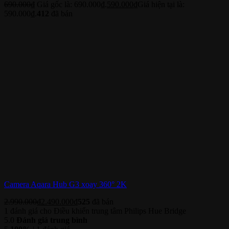
690.000
₫
Giá gốc là: 690.000₫.
590.000
₫
Giá hiện tại là:
590.000₫.
412
đã bán
Camera Aqara Hub G3 xoay 360° 2K
2.990.000
₫
2.490.000
₫
525
đã bán
1 đánh giá cho
Điều khiển trung tâm Philips Hue Bridge
5.0
Đánh giá trung bình