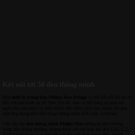
Kết nối tới 50 đèn thông minh
Một
thiết bị trung tâm Philips Hue Bridge
có thể kết nối tối đa 50
đèn với bán kính xa tới 50m. Do đó, bạn có thể trang trí toàn bộ
ngôi nhà của mình và điều khiển đèn theo cách bạn muốn chỉ qua
một ứng dụng trên điện thoại thông minh iOS hoặc Android.
Việc lắp đặt
đèn thông minh Philips Hue
tương tự như những
bóng đèn thông thường, tương thích với các loại đui đèn E26, E27,
A19 ở Việt Nam. Sau khi kết nối đèn với Hub trung tâm, người