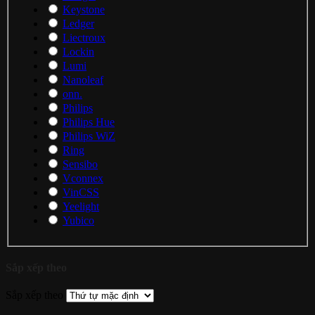
Keystone
Ledger
Liectroux
Lockin
Lumi
Nanoleaf
onn.
Philips
Philips Hue
Philips WiZ
Ring
Sensibo
Vconnex
VinCSS
Yeelight
Yubico
Sắp xếp theo
Sắp xếp theo