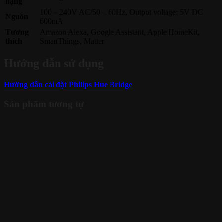
nặng
100 – 240V AC/50 – 60Hz, Output voltage: 5V DC
Nguồn
600mA
Tương
Amazon Alexa, Google Assistant, Apple HomeKit,
thích
SmartThings, Matter
Hướng dẫn sử dụng
Hướng dẫn cài đặt Philips Hue Bridge
Sản phẩm tương tự