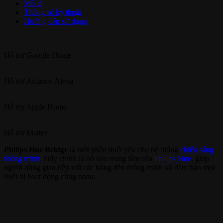
Mô tả
Thông số kỹ thuật
Hướng dẫn sử dụng
Hỗ trợ
Google Home
Hỗ trợ
Amazon Alexa
Hỗ trợ
Apple Home
Hỗ trợ
Matter
Philips Hue Bridge
là một phần thiết yếu cho hệ thống
chiếu sáng
thông minh
. Đây chính là bộ não trung tâm của
Philips Hue
, giúp
người dùng giao tiếp với các bóng đèn thông minh và đảm bảo mọi
thiết bị hoạt động cùng nhau.