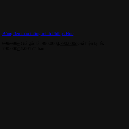
Bóng đèn màu thông minh Philips Hue
990.000
₫
Giá gốc là: 990.000₫.
790.000
₫
Giá hiện tại là:
790.000₫.
1.091
đã bán