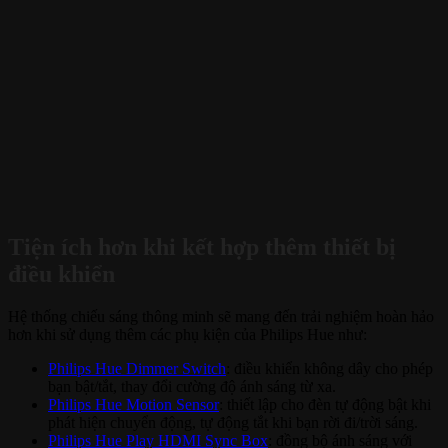
Tiện ích hơn khi kết hợp thêm thiết bị
điều khiển
Hệ thống chiếu sáng thông minh sẽ mang đến trải nghiệm hoàn hảo
hơn khi sử dụng thêm các phụ kiện của Philips Hue như:
Philips Hue Dimmer Switch
: điều khiển không dây cho phép
bạn bật/tắt, thay đổi cường độ ánh sáng từ xa.
Philips Hue Motion Sensor
: thiết lập cho đèn tự động bật khi
phát hiện chuyển động, tự động tắt khi bạn rời đi/trời sáng.
Philips Hue Play HDMI Sync Box
: đồng bộ ánh sáng với