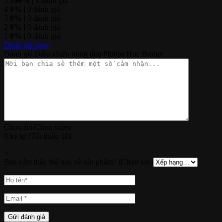
5
100%
| 1 đánh giá
4
0%
| 0 đánh giá
3
0%
| 0 đánh giá
2
0%
| 0 đánh giá
1
0%
| 0 đánh giá
Đánh giá ngay
Đánh giá Điều khiển trung tâm Philips Hue Bridge
Chọn ảnh
Chọn video
0 ký tự (Tối thiểu 10)
+
Bạn cảm thấy thế nào về sản phẩm? (Chọn sao)