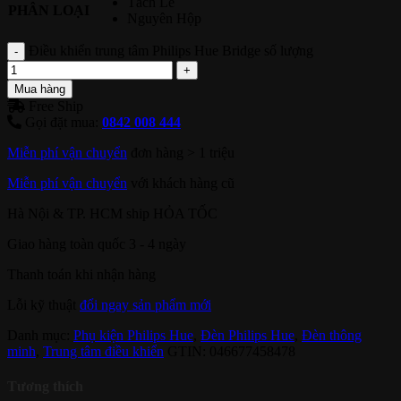
Tách Lẻ
PHÂN LOẠI
Nguyên Hộp
Điều khiển trung tâm Philips Hue Bridge số lượng
Mua hàng
Free Ship
Gọi đặt mua:
0842 008 444
Miễn phí vận chuyển
đơn hàng > 1 triệu
Miễn phí vận chuyển
với khách hàng cũ
Hà Nội & TP. HCM ship HỎA TỐC
Giao hàng toàn quốc 3 - 4 ngày
Thanh toán khi nhận hàng
Lỗi kỹ thuật
đổi ngay sản phẩm mới
Danh mục:
Phụ kiện Philips Hue
,
Đèn Philips Hue
,
Đèn thông
minh
,
Trung tâm điều khiển
GTIN:
046677458478
Tương thích