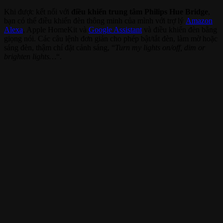
Khi được kết nối với
điều khiển trung tâm Philips Hue Bridge
,
bạn có thể điều khiển đèn thông minh của mình với trợ lý
Amazon
Alexa
, Apple HomeKit và
Google Assistant
và điều khiển đèn bằng
giọng nói. Các câu lệnh đơn giản cho phép bật/tắt đèn, làm mờ hoặc
sáng đèn, thậm chí đặt cảnh sáng, “
Turn my lights on/off, dim or
brighten lights…
“.