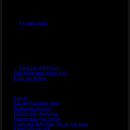
Ví lạnh Ledger
Khóa bảo mật Yubico
Đèn thông minh Philips WiZ
Khóa cửa Philips
HỖ TRỢ KHÁCH HÀNG
Liên hệ
Lắp đặt Nhà thông minh
Hướng dẫn sử dụng
Phương thức thanh toán
Phương thức vận chuyển
Chính sách kiểm hàng
,
đổi trả
,
bảo hành
Chính sách bảo mật