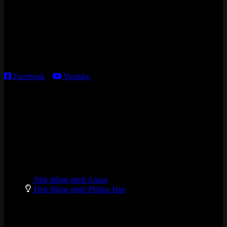
Kho giao HCM
:
179 Nguyễn Cư Trinh, P. Cầu Ông Lãnh, TP. HCM
Thời gian làm việc:
T2 – T6: 8h30 – 12h00; 13h30 – 18h00
T7 – CN: 8h30 – 12h00; 13h30 – 16h00
Facebook
–
Youtube
DANH MỤC SẢN PHẨM
Nhà thông minh Aqara
Đèn thông minh Philips Hue