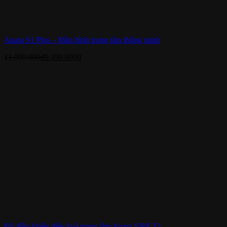
Aqara S1 Plus – Màn hình trung tâm thông minh
11.990.000
₫
9.490.000
₫
Bộ điều khiển điều hoà trung tâm Aqara VRF T1