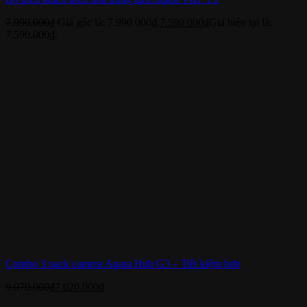
7.990.000
₫
Giá gốc là: 7.990.000₫.
7.590.000
₫
Giá hiện tại là:
7.590.000₫.
Combo 3 pack camera Aqara Hub G3 – Tiết kiệm hơn
9.070.000
₫
7.020.000
₫