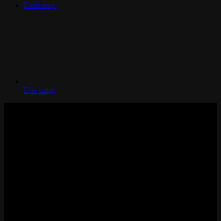
Danh mục
Đầu trang
Nhà thông minh và Thiết bị công nghệ cao cấp
Zalo/Whatsapp:
0842 008 444