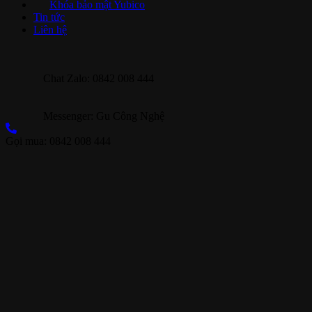
Khóa bảo mật Yubico
Tin tức
Liên hệ
Chat Zalo: 0842 008 444
Messenger: Gu Công Nghệ
Gọi mua: 0842 008 444