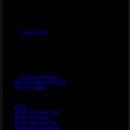
Ví lạnh Ledger
Khóa bảo mật Yubico
Đèn thông minh Philips WiZ
Khóa cửa Philips
HỖ TRỢ KHÁCH HÀNG
Liên hệ
Lắp đặt Nhà thông minh
Hướng dẫn sử dụng
Phương thức thanh toán
Phương thức vận chuyển