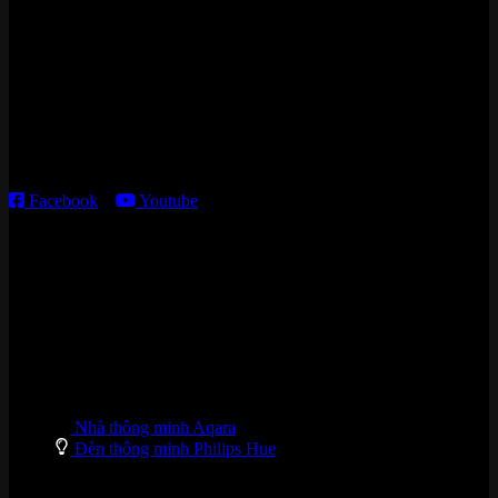
Cửa hàng HN:
15 ngõ 113 Hoàng Cầu, P. Đống Đa, TP. HN
Kho giao HCM
:
179 Nguyễn Cư Trinh, P. Cầu Ông Lãnh, TP. HCM
Thời gian làm việc:
T2 – T6: 8h30 – 12h00; 13h30 – 18h00
T7 – CN: 8h30 – 12h00; 13h30 – 16h00
Facebook
–
Youtube
DANH MỤC SẢN PHẨM
Nhà thông minh Aqara
Đèn thông minh Philips Hue