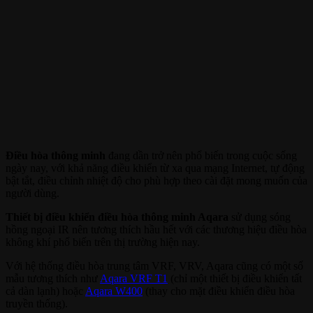
Điều hòa thông minh
đang dần trở nên phổ biến trong cuộc sống
ngày nay, với khả năng điều khiển từ xa qua mạng Internet, tự động
bật tắt, điều chỉnh nhiệt độ cho phù hợp theo cài đặt mong muốn của
người dùng.
Thiết bị điều khiển điều hòa thông minh Aqara
sử dụng sóng
hồng ngoại IR nên tương thích hầu hết với các thương hiệu điều hòa
không khí phổ biến trên thị trường hiện nay.
Với hệ thống điều hòa trung tâm VRF, VRV, Aqara cũng có một số
mẫu tương thích như
Aqara VRF T1
(chỉ một thiết bị điều khiển tất
cả dàn lạnh) hoặc
Aqara W400
(thay cho mặt điều khiển điều hòa
truyền thống).