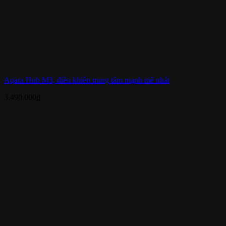
Aqara Hub M3, điều khiển trung tâm mạnh mẽ nhất
3.490.000
₫