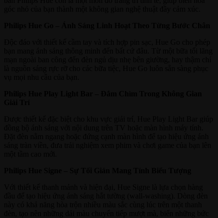
bàn Philips Hue còn là một món đồ trang trí tinh tế, giúp biến hóa
góc nhỏ của bạn thành một không gian nghệ thuật đầy cảm xúc.
Philips Hue Go – Ánh Sáng Linh Hoạt Theo Từng Bước Chân
Độc đáo với thiết kế cầm tay và tích hợp pin sạc, Hue Go cho phép
bạn mang ánh sáng thông minh đến bất cứ đâu. Từ một bữa tối lãng
mạn ngoài ban công đến đèn ngủ dịu nhẹ bên giường, hay thậm chí
là nguồn sáng rực rỡ cho các bữa tiệc, Hue Go luôn sẵn sàng phục
vụ mọi nhu cầu của bạn.
Philips Hue Play Light Bar – Đắm Chìm Trong Không Gian
Giải Trí
Được thiết kế đặc biệt cho khu vực giải trí, Hue Play Light Bar giúp
đồng bộ ánh sáng với nội dung trên TV hoặc màn hình máy tính.
Đặt đèn nằm ngang hoặc đứng cạnh màn hình để tạo hiệu ứng ánh
sáng tràn viền, đưa trải nghiệm xem phim và chơi game của bạn lên
một tầm cao mới.
Philips Hue Signe – Sự Tối Giản Mang Tính Biểu Tượng
Với thiết kế thanh mảnh và hiện đại, Hue Signe là lựa chọn hàng
đầu để tạo hiệu ứng ánh sáng hắt tường (wall-washing). Dòng đèn
này có khả năng hòa trộn nhiều màu sắc cùng lúc trên một thanh
đèn, tạo nên những dải màu chuyển tiếp mượt mà, biến những bức