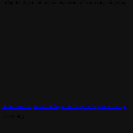
tường đơn điệu thành một tác phẩm trình diễn ánh sáng sống động.
Philips Hue Go, đèn bàn thông minh 16 triệu màu, có Pin tích hợp
3.190.000
₫