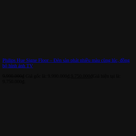
Philips Hue Signe Floor – Đèn sàn phát nhiều màu cùng lúc, đồng
bộ hình ảnh TV
9.990.000
₫
Giá gốc là: 9.990.000₫.
9.750.000
₫
Giá hiện tại là:
9.750.000₫.