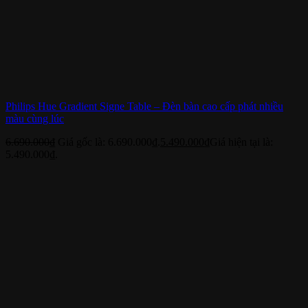
Philips Hue Gradient Signe Table – Đèn bàn cao cấp phát nhiều
màu cùng lúc
6.690.000
₫
Giá gốc là: 6.690.000₫.
5.490.000
₫
Giá hiện tại là:
5.490.000₫.