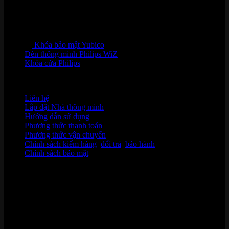
Khóa bảo mật Yubico
Đèn thông minh Philips WiZ
Khóa cửa Philips
HỖ TRỢ KHÁCH HÀNG
Liên hệ
Lắp đặt Nhà thông minh
Hướng dẫn sử dụng
Phương thức thanh toán
Phương thức vận chuyển
Chính sách kiểm hàng
,
đổi trả
,
bảo hành
Chính sách bảo mật