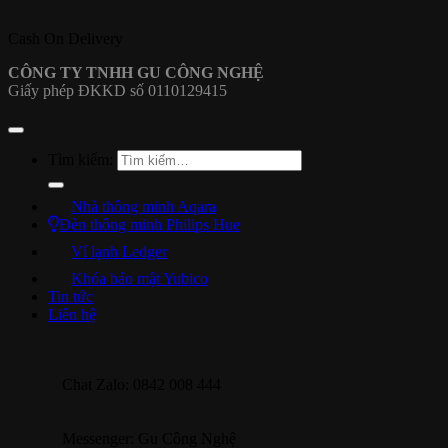
Cash On Delivery
CÔNG TY TNHH GU CÔNG NGHỆ
Giấy phép ĐKKD số 0110129415
Tìm kiếm:
Nhà thông minh Aqara
Đèn thông minh Philips Hue
Ví lạnh Ledger
Khóa bảo mật Yubico
Tin tức
Liên hệ
Chat Zalo: 0842 008 444
Messenger: Gu Công Nghệ