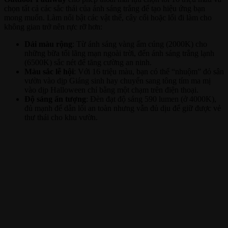
chọn tất cả các sắc thái của ánh sáng trắng để tạo hiệu ứng bạn
mong muốn. Làm nổi bật các vật thể, cây cối hoặc lối đi làm cho
không gian trở nên rực rỡ hơn:
Dải màu rộng
: Từ ánh sáng vàng ấm cúng (2000K) cho
những bữa tối lãng mạn ngoài trời, đến ánh sáng trắng lạnh
(6500K) sắc nét để tăng cường an ninh.
Màu sắc lễ hội
: Với 16 triệu màu, bạn có thể “nhuộm” đỏ sân
vườn vào dịp Giáng sinh hay chuyển sang tông tím ma mị
vào dịp Halloween chỉ bằng một chạm trên điện thoại.
Độ sáng ấn tượng
: Đèn đạt độ sáng 590 lumen (ở 4000K),
đủ mạnh để dẫn lối an toàn nhưng vẫn đủ dịu để giữ được vẻ
thư thái cho khu vườn.