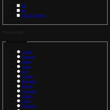
2K
4K
Full HD 1080p
Thương hiệu
Thương hiệu
Aeotec
Amazon
Apple
Aqara
eufy
Google
Keystone
Ledger
Liectroux
Lockin
Lumi
Nanoleaf