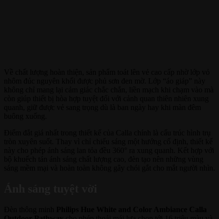
Về chất lượng hoàn thiện, sản phẩm toát lên vẻ cao cấp nhờ lớp vỏ
nhôm đúc nguyên khối được phủ sơn đen mờ. Lớp “áo giáp” này
không chỉ mang lại cảm giác chắc chắn, liền mạch khi chạm vào mà
còn giúp thiết bị hòa hợp tuyệt đối với cảnh quan thiên nhiên xung
quanh, giữ được vẻ sang trọng dù là ban ngày hay khi màn đêm
buông xuống.
Điểm đắt giá nhất trong thiết kế của Calla chính là cấu trúc hình trụ
tròn xuyên suốt. Thay vì chỉ chiếu sáng một hướng cố định, thiết kế
này cho phép ánh sáng lan tỏa đều 360° ra xung quanh. Kết hợp với
bộ khuếch tán ánh sáng chất lượng cao, đèn tạo nên những vùng
sáng mềm mại và hoàn toàn không gây chói gắt cho mắt người nhìn.
Ánh sáng tuyệt vời
Đèn thông minh
Philips Hue White and Color Ambiance Calla
Outdoor Pathway
cho phép thoải mái lựa chọn tới 16 triệu màu và