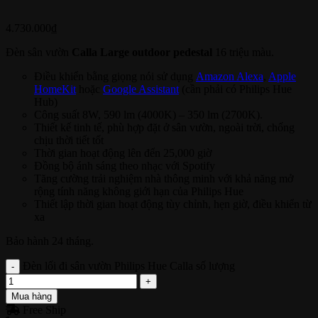
4.730.000
₫
Đèn sân vườn
Calla Large outdoor pedestal
16 triệu màu.
Điều khiển bằng giọng nói sử dụng
Amazon Alexa
,
Apple
HomeKit
hoặc
Google Assistant
(cần phải có Philips Hue
Hub)
Công suất 8W, 590 lm (4000K) – 350 lm (2700K).
Thiết kế tinh tế, phù hợp đặt ở sân vườn, ngoài trời, chống
chịu thời tiết tốt
Thời gian hoạt động lên đến 25,000 giờ
Đồng bộ ánh sáng theo nhạc với Spotify
Tăng cường trải nghiệm nhà thông minh với khả năng mở
rộng tính năng không giới hạn của Philips Hue
Thiết lập thời gian hoạt động tùy chỉnh, hẹn giờ, điều khiển từ
xa
Bảo hành 24 tháng.
Đèn lối đi sân vườn Philips Hue Calla số lượng
Mua hàng
Free Ship