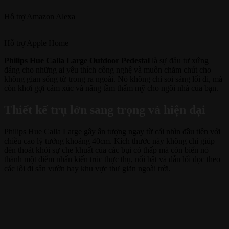
Hỗ trợ
Amazon Alexa
Hỗ trợ
Apple Home
Philips Hue Calla Large Outdoor Pedestal
là sự đầu tư xứng
đáng cho những ai yêu thích công nghệ và muốn chăm chút cho
không gian sống từ trong ra ngoài. Nó không chỉ soi sáng lối đi, mà
còn khơi gợi cảm xúc và nâng tầm thẩm mỹ cho ngôi nhà của bạn.
Thiết kế trụ lớn sang trọng và hiện đại
Philips Hue Calla Large gây ấn tượng ngay từ cái nhìn đầu tiên với
chiều cao lý tưởng khoảng 40cm. Kích thước này không chỉ giúp
đèn thoát khỏi sự che khuất của các bụi cỏ thấp mà còn biến nó
thành một điểm nhấn kiến trúc thực thụ, nổi bật và dẫn lối dọc theo
các lối đi sân vườn hay khu vực thư giãn ngoài trời.