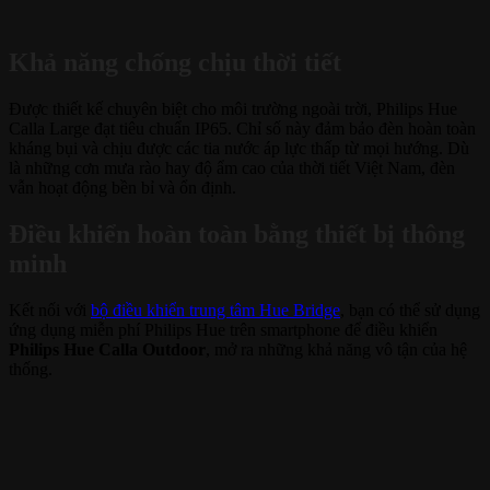
Khả năng chống chịu thời tiết
Được thiết kế chuyên biệt cho môi trường ngoài trời, Philips Hue
Calla Large đạt tiêu chuẩn IP65. Chỉ số này đảm bảo đèn hoàn toàn
kháng bụi và chịu được các tia nước áp lực thấp từ mọi hướng. Dù
là những cơn mưa rào hay độ ẩm cao của thời tiết Việt Nam, đèn
vẫn hoạt động bền bỉ và ổn định.
Điều khiển hoàn toàn bằng thiết bị thông
minh
Kết nối với
bộ điều khiển trung tâm Hue Bridge
, bạn có thể sử dụng
ứng dụng miễn phí Philips Hue trên smartphone để điều khiển
Philips Hue Calla Outdoor
, mở ra những khả năng vô tận của hệ
thống.