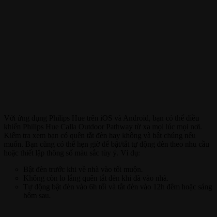
Với ứng dụng Philips Hue trên iOS và Android, bạn có thể điều
khiển Philips Hue Calla Outdoor Pathway từ xa mọi lúc mọi nơi.
Kiểm tra xem bạn có quên tắt đèn hay không và bật chúng nếu
muốn. Bạn cũng có thể hẹn giờ để bật/tắt tự động đèn theo nhu cầu
hoặc thiết lập thông số màu sắc tùy ý. Ví dụ:
Bật đèn trước khi về nhà vào tối muộn.
Không còn lo lắng quên tắt đèn khi đã vào nhà.
Tự động bật đèn vào 6h tối và tắt đèn vào 12h đêm hoặc sáng
hôm sau.