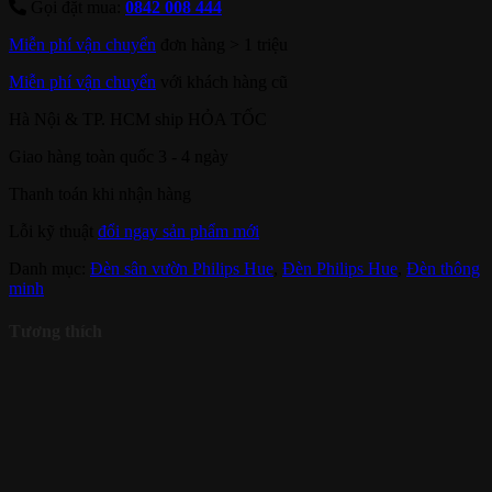
Gọi đặt mua:
0842 008 444
Miễn phí vận chuyển
đơn hàng > 1 triệu
Miễn phí vận chuyển
với khách hàng cũ
Hà Nội & TP. HCM ship HỎA TỐC
Giao hàng toàn quốc 3 - 4 ngày
Thanh toán khi nhận hàng
Lỗi kỹ thuật
đổi ngay sản phẩm mới
Danh mục:
Đèn sân vườn Philips Hue
,
Đèn Philips Hue
,
Đèn thông
minh
Tương thích