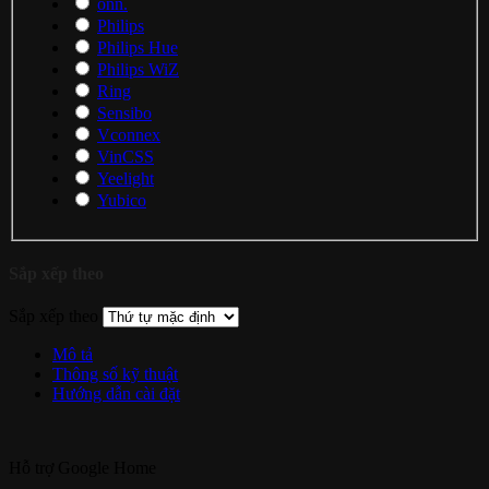
onn.
Philips
Philips Hue
Philips WiZ
Ring
Sensibo
Vconnex
VinCSS
Yeelight
Yubico
Sắp xếp theo
Sắp xếp theo
Mô tả
Thông số kỹ thuật
Hướng dẫn cài đặt
Hỗ trợ
Google Home