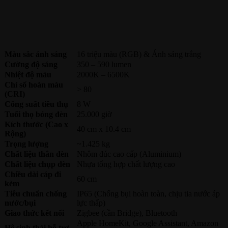
Màu sắc ánh sáng
16 triệu màu (RGB) & Ánh sáng trắng
Cường độ sáng
350 – 590 lumen
Nhiệt độ màu
2000K – 6500K
Chỉ số hoàn màu
> 80
(CRI)
Công suất tiêu thụ
8 W
Tuổi thọ bóng đèn
25.000 giờ
Kích thước (Cao x
40 cm x 10.4 cm
Rộng)
Trọng lượng
~1.425 kg
Chất liệu thân đèn
Nhôm đúc cao cấp (Aluminium)
Chất liệu chụp đèn
Nhựa tổng hợp chất lượng cao
Chiều dài cáp đi
60 cm
kèm
Tiêu chuẩn chống
IP65 (Chống bụi hoàn toàn, chịu tia nước áp
nước/bụi
lực thấp)
Giao thức kết nối
Zigbee (cần Bridge), Bluetooth
Apple HomeKit, Google Assistant, Amazon
Hệ sinh thái hỗ trợ