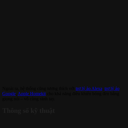
Ngoài ra, hệ thống cũng tương thích với
trợ lý ảo Alexa
,
trợ lý ảo
Google
,
Apple Homekit
cho khả năng điều khiển bóng đèn bằng
giọng nói – vô cùng rảnh tay.
Thông số kỹ thuật