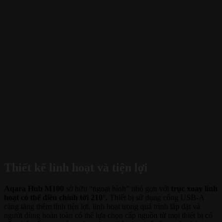
Thiết kế linh hoạt và tiện lợi
Aqara Hub M100
sở hữu “ngoại hình” nhỏ gọn với
trục xoay linh
hoạt có thể điều chỉnh tới 210°.
Thiết bị sử dụng cổng USB-A
càng tăng thêm tính tiện lợi, linh hoạt trong quá trình lắp đặt và
người dùng hoàn toàn có thể lựa chọn cấp nguồn từ mọi thiết bị có