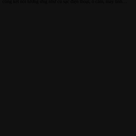
cổng kết nối tương ứng như củ sạc điện thoại, ổ cắm, máy tính…