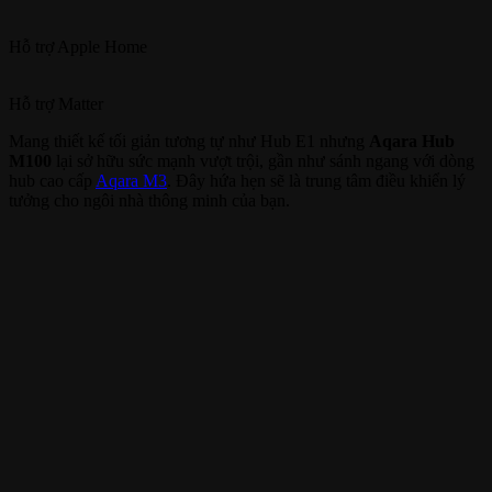
Hỗ trợ
Apple Home
Hỗ trợ
Matter
Mang thiết kế tối giản tương tự như Hub E1 nhưng
Aqara Hub
M100
lại sở hữu sức mạnh vượt trội, gần như sánh ngang với dòng
hub cao cấp
Aqara M3
. Đây hứa hẹn sẽ là trung tâm điều khiển lý
tưởng cho ngôi nhà thông minh của bạn.