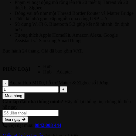
Phạm vi hoạt động mở rộng lên tới 20 thiết bị Thread và 20
thiết bị Zigbee
Đóng vai trò như một Thread Border Router và Matter Bridge
Thiết kế nhỏ gọn, cấp nguồn qua cổng USB – A
Sử dụng Wi-Fi 6, Bluetooth 5.2 giúp kết nối nhanh, ổn định
hơn
Tương thích Apple HomeKit, Amazon Alexa, Google
Assistant và Samsung SmartThings
Bảo hành 24 tháng. Giá đã bao gồm VAT.
Hub
PHÂN LOẠI
Hub + Adapter
Aqara Hub M100, hỗ trợ Matter & Zigbee số lượng
Mua hàng
Cần lắp đặt nhà thông minh?
Hãy để lại thông tin, chúng tôi liên
hệ ngay
Gọi ngay
Gọi đặt mua:
0842 008 444
Miễn phí vận chuyển
đơn hàng > 1 triệu