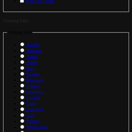
Full HD 1080p
Thương hiệu
Thương hiệu
Aeotec
Amazon
Apple
Aqara
eufy
Google
Keystone
Ledger
Liectroux
Lockin
Lumi
Nanoleaf
onn.
Philips
Philips Hue