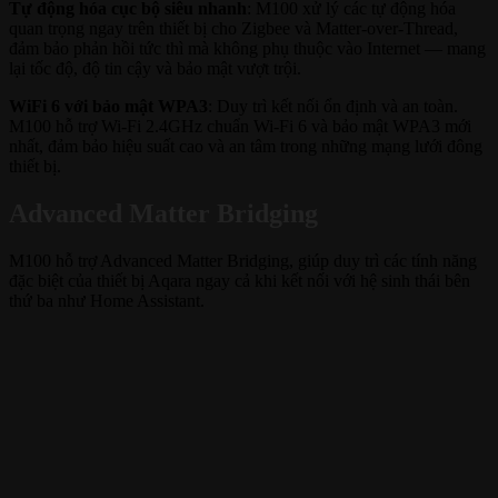
Tự động hóa cục bộ siêu nhanh
: M100 xử lý các tự động hóa
quan trọng ngay trên thiết bị cho Zigbee và Matter-over-Thread,
đảm bảo phản hồi tức thì mà không phụ thuộc vào Internet — mang
lại tốc độ, độ tin cậy và bảo mật vượt trội.
WiFi 6 với bảo mật WPA3
: Duy trì kết nối ổn định và an toàn.
M100 hỗ trợ Wi-Fi 2.4GHz chuẩn Wi-Fi 6 và bảo mật WPA3 mới
nhất, đảm bảo hiệu suất cao và an tâm trong những mạng lưới đông
thiết bị.
Advanced Matter Bridging
M100 hỗ trợ Advanced Matter Bridging, giúp duy trì các tính năng
đặc biệt của thiết bị Aqara ngay cả khi kết nối với hệ sinh thái bên
thứ ba như Home Assistant.