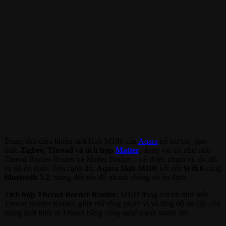
Trung tâm điều khiển mới Hub M100 của
Aqara
hỗ trợ các giao
thức
Zigbee, Thread và tích hợp
Matter
, đóng vai trò như một
Thread Border Router và Matter Bridge – cải thiện phạm vi, tốc độ
và độ ổn định. Bên cạnh đó,
Aqara Hub M100
kết nối
Wifi 6
cùng
Bluetooth 5.2
, mang đến tốc độ nhanh chóng và ổn định.
Tích hợp Thread Border Router
: M100 đóng vai trò như một
Thread Border Router, giúp mở rộng phạm vi và tăng độ tin cậy của
mạng lưới thiết bị Thread bằng công nghệ mesh mạnh mẽ.