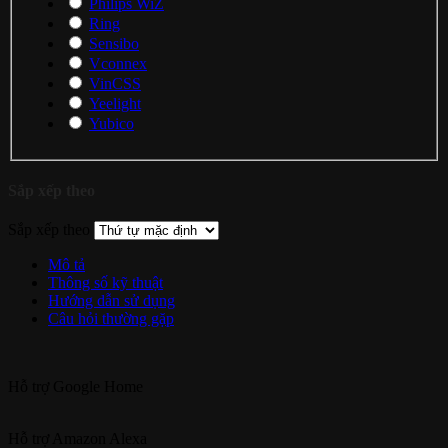
Philips WiZ
Ring
Sensibo
Vconnex
VinCSS
Yeelight
Yubico
Sắp xếp theo
Sắp xếp theo
Mô tả
Thông số kỹ thuật
Hướng dẫn sử dụng
Câu hỏi thường gặp
Hỗ trợ
Google Home
Hỗ trợ
Amazon Alexa