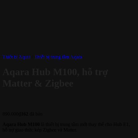
Thiết bị Aqara
/
Thiết bị trung tâm Aqara
Aqara Hub M100, hỗ trợ
Matter & Zigbee
890.000
₫
162
đã bán
Aqara Hub M100
là thiết bị trung tâm mới thay thế cho Hub E1,
hỗ trợ giao thức kép Zigbee và Matter.