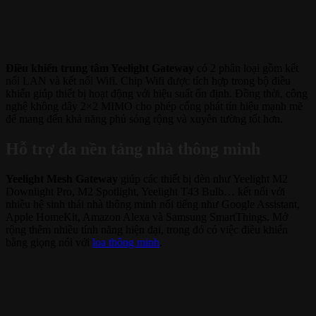
Điều khiển trung tâm Yeelight Gateway
có 2 phân loại gồm kết
nối LAN và kết nối Wifi. Chip Wifi được tích hợp trong bộ điều
khiển giúp thiết bị hoạt động với hiệu suất ổn định. Đồng thời, công
nghệ không dây 2×2 MIMO cho phép cổng phát tín hiệu mạnh mẽ
để mang đến khả năng phủ sóng rộng và xuyên tường tốt hơn.
Hỗ trợ đa nền tảng nhà thông minh
Yeelight Mesh Gateway
giúp các thiết bị đèn như Yeelight M2
Downlight Pro, M2 Spotlight, Yeelight T43 Bulb… kết nối với
nhiều hệ sinh thái nhà thông minh nổi tiếng như Google Assistant,
Apple HomeKit, Amazon Alexa và Samsung SmartThings. Mở
rộng thêm nhiều tính năng hiện đại, trong đó có việc điều khiển
bằng giọng nói với
loa thông minh
.