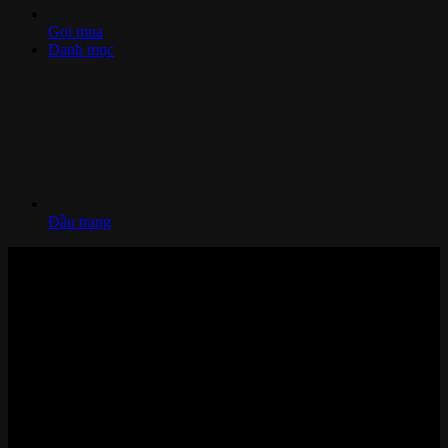
Gọi mua
Danh mục
Đầu trang
Nhà thông minh và Thiết bị công nghệ cao cấp