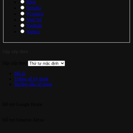
Ring
Sensibo
Vconnex
VinCSS
Yeelight
Yubico
Sắp xếp theo
Sắp xếp theo
Mô tả
Thông số kỹ thuật
Hướng dẫn sử dụng
Hỗ trợ
Google Home
Hỗ trợ
Amazon Alexa