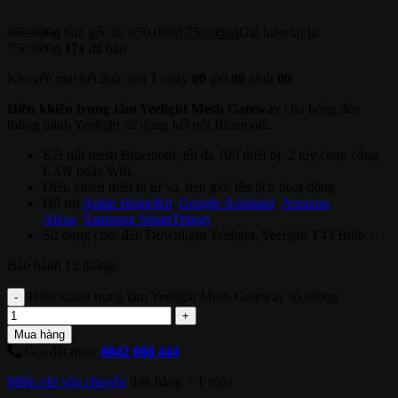
850.000
₫
Giá gốc là: 850.000₫.
750.000
₫
Giá hiện tại là:
750.000₫.
171
đã bán
Khuyến mại kết thúc sau
1
ngày
00
giờ
00
phút
00
Điều khiển trung tâm Yeelight Mesh Gateway
cho bóng đèn
thông minh Yeelight sử dụng kết nối Bluetooth.
Kết nối mesh Bluetooth, tối đa 100 thiết bị, 2 tùy chọn cổng
LAN hoặc Wifi
Điều khiển thiết bị từ xa, hẹn giờ, lên lịch hoạt động
Hỗ trợ
Apple HomeKit
,
Google Assistant
,
Amazon
Alexa
,
Samsung SmartThings
Sử dụng cho: đèn Downlight Yeelight, Yeelight T43 Bulb…
Bảo hành 12 tháng.
Điều khiển trung tâm Yeelight Mesh Gateway số lượng
Mua hàng
Gọi đặt mua:
0842 008 444
Miễn phí vận chuyển
đơn hàng > 1 triệu