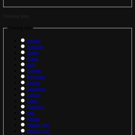
Thương hiệu
Thương hiệu
Aeotec
Amazon
Apple
Aqara
eufy
Google
Keystone
Ledger
Liectroux
Lockin
Lumi
Nanoleaf
onn.
Philips
Philips Hue
Philips WiZ