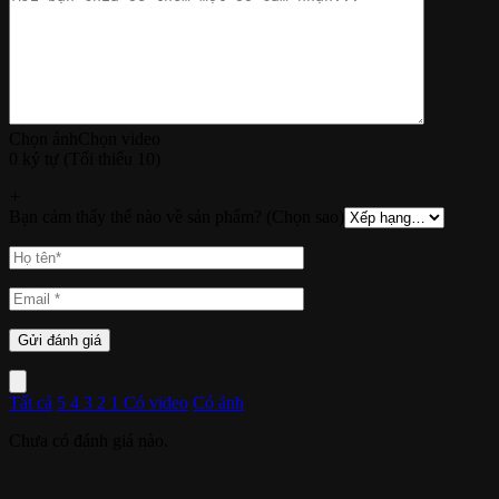
Chọn ảnh
Chọn video
0 ký tự (Tối thiểu 10)
+
Bạn cảm thấy thế nào về sản phẩm? (Chọn sao)
Tất cả
5
4
3
2
1
Có video
Có ảnh
Chưa có đánh giá nào.