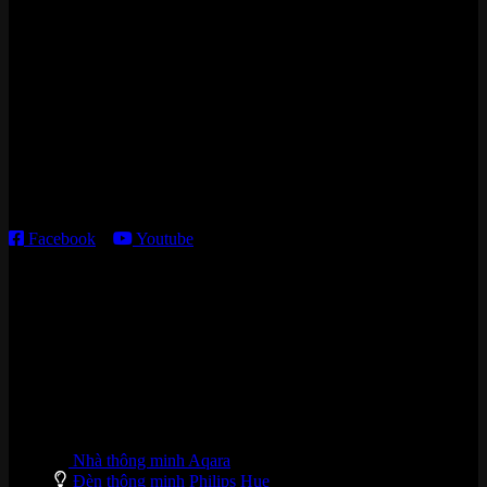
Zalo/Whatsapp:
0842 008 444
Cửa hàng HN:
15 ngõ 113 Hoàng Cầu, P. Đống Đa, TP. HN
Kho giao HCM
:
179 Nguyễn Cư Trinh, P. Cầu Ông Lãnh, TP. HCM
Thời gian làm việc:
T2 – T6: 8h30 – 12h00; 13h30 – 18h00
T7 – CN: 8h30 – 12h00; 13h30 – 16h00
Facebook
–
Youtube
DANH MỤC SẢN PHẨM
Nhà thông minh Aqara
Đèn thông minh Philips Hue