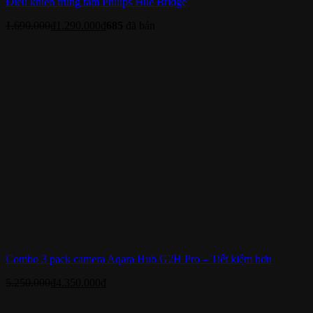
Điều khiển trung tâm Philips Hue Bridge
1.690.000
₫
1.290.000
₫
685
đã bán
Combo 3 pack camera Aqara Hub G2H Pro – Tiết kiệm hơn
5.250.000
₫
4.350.000
₫