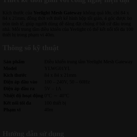
Kích thước của
Yeelight Mesh Gateway
không quá lớn, chỉ 84 x
84 x 21mm, đồng thời với thiết kế hình hộp tối giản, 4 góc được bo
tròn tinh tế, giúp người dùng dễ dàng đặt chúng ở bất cứ đâu trong
nhà. Mỗi trung tâm điều khiển của Yeelight có thể kết nối tối đa 100
thiết bị trong phạm vi 40m.
Thông số kỹ thuật
Sản phẩm
Điều khiển trung tâm Yeelight Mesh Gateway
Model
YLWG01YL
Kích thước
84 x 84 x 21mm
Điện áp đầu vào
100 – 240V, 50 – 60Hz
Điện áp đầu ra
5V – 1A
Nhiệt độ hoạt động
0°C ～ 40°C
Kết nối tối đa
100 thiết bị
Phạm vi
40m
Hướng dẫn sử dụng