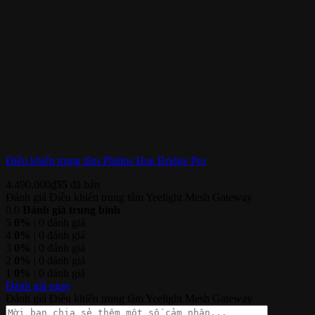
Điều khiển trung tâm Philips Hue Bridge Pro
4.490.000
₫
55
đã bán
Đánh giá Điều khiển trung tâm Yeelight Mesh Gateway
0.0
Đánh giá trung bình
5
0%
| 0 đánh giá
4
0%
| 0 đánh giá
3
0%
| 0 đánh giá
2
0%
| 0 đánh giá
1
0%
| 0 đánh giá
Đánh giá ngay
Đánh giá Điều khiển trung tâm Yeelight Mesh Gateway