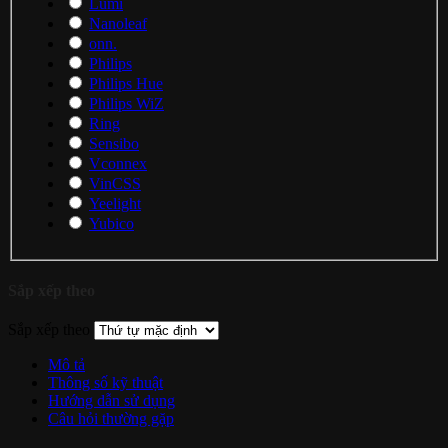
Lumi
Nanoleaf
onn.
Philips
Philips Hue
Philips WiZ
Ring
Sensibo
Vconnex
VinCSS
Yeelight
Yubico
Sắp xếp theo
Sắp xếp theo
Mô tả
Thông số kỹ thuật
Hướng dẫn sử dụng
Câu hỏi thường gặp