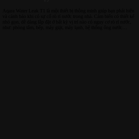
Aqara Water Leak T1 là một thiết bị thông minh giúp bạn phát hiện
và cảnh báo khi có sự cố rò rỉ nước trong nhà. Cảm biến có thiết kế
nhỏ gọn, dễ dàng lắp đặt ở bất kỳ vị trí nào có nguy cơ rò rỉ nước,
như: phòng tắm, bếp, máy giặt, máy lạnh, hệ thống ống nước…