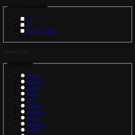
Chất lượng hình ảnh
2K
4K
Full HD 1080p
Thương hiệu
Thương hiệu
Aeotec
Amazon
Apple
Aqara
eufy
Google
Keystone
Ledger
Liectroux
Lockin