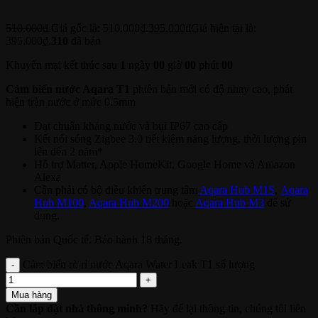
510.000
₫
Giá gốc là: 510.000₫.
395.000
₫
Giá hiện tại là:
395.000₫.
310
đã bán
Khuyến mại kết thúc sau
1
ngày
00
giờ
00
phút
00
Cảm biến nước Aqara T1
phiên bản mới có độ nhạy cao, phát
hiện tràn nước ở mức 0.5mm
Đạt chuẩn kháng nước và bụi IP67 cao cấp
Kết nối sóng Zigbee 3.0 tiết kiệm năng lượng, thời lượng pin
lên đến 2 năm*
Hỗ trợ Matter, Apple HomeKit, Google Home và Amazon
Alexa
Cần phải có bộ điều khiển trung tâm
Aqara Hub M1S
,
Aqara
Hub M100
,
Aqara Hub M200
hoặc
Aqara Hub M3
để sử
dụng.
Phiên bản Quốc tế. Bảo hành 18 tháng.
Cảm biến rò rỉ nước Aqara Water Leak T1 số lượng
Mua hàng
Cần lắp đặt nhà thông minh?
Hãy để lại thông tin, chúng tôi liên