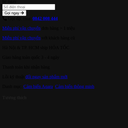
hệ ngay
Gọi ngay
Gọi đặt mua:
0842 008 444
Miễn phí vận chuyển
đơn hàng > 1 triệu
Miễn phí vận chuyển
với khách hàng cũ
Hà Nội & TP. HCM ship HỎA TỐC
Giao hàng toàn quốc 3 - 4 ngày
Thanh toán khi nhận hàng
Lỗi kỹ thuật
đổi ngay sản phẩm mới
Danh mục:
Cảm biến Aqara
,
Cảm biến thông minh
Tương thích