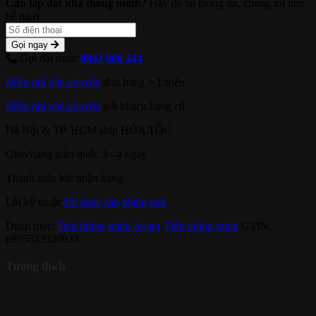
Cần lắp đặt nhà thông minh?
Hãy để lại thông tin, chúng tôi liên
hệ ngay
Gọi ngay
Gọi đặt mua:
0842 008 444
Miễn phí vận chuyển
đơn hàng > 1 triệu
Miễn phí vận chuyển
với khách hàng cũ
Hà Nội & TP. HCM ship HỎA TỐC
Giao hàng toàn quốc 3 - 4 ngày
Thanh toán khi nhận hàng
Lỗi kỹ thuật
đổi ngay sản phẩm mới
Danh mục:
Đèn thông minh Aqara
,
Đèn thông minh
GTIN:
6975833350933
Tương thích