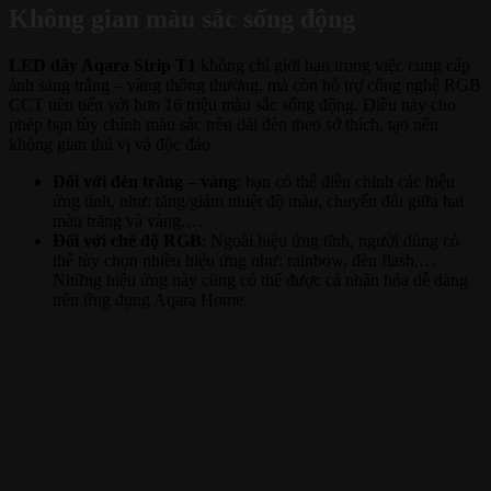
Không gian màu sắc sống động
LED dây Aqara Strip T1
không chỉ giới hạn trong việc cung cấp
ánh sáng trắng – vàng thông thường, mà còn hỗ trợ công nghệ RGB
CCT tiên tiến với hơn 16 triệu màu sắc sống động. Điều này cho
phép bạn tùy chỉnh màu sắc trên dải đèn theo sở thích, tạo nên
không gian thú vị và độc đáo.
Đối với đèn trắng – vàng
: bạn có thể điều chỉnh các hiệu
ứng tĩnh, như: tăng/giảm nhiệt độ màu, chuyển đổi giữa hai
màu trăng và vàng,…
Đối với chế độ RGB
: Ngoài hiệu ứng tĩnh, người dùng có
thể tùy chọn nhiều hiệu ứng như: rainbow, đèn flash,…
Những hiệu ứng này cũng có thể được cá nhân hóa dễ dàng
trên ứng dụng Aqara Home.