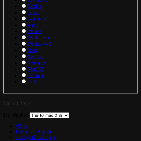
Lockin
Lumi
Nanoleaf
onn.
Philips
Philips Hue
Philips WiZ
Ring
Sensibo
Vconnex
VinCSS
Yeelight
Yubico
Sắp xếp theo
Sắp xếp theo
Mô tả
Thông số kỹ thuật
Hướng dẫn sử dụng