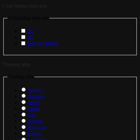
Chất lượng hình ảnh
Chất lượng hình ảnh
2K
4K
Full HD 1080p
Thương hiệu
Thương hiệu
Aeotec
Amazon
Apple
Aqara
eufy
Google
Keystone
Ledger
Liectroux