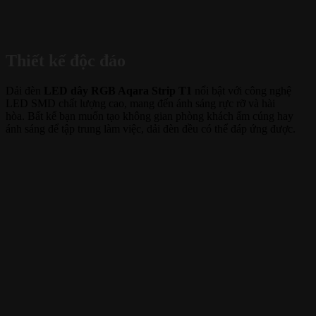
Thiết kế độc đáo
Dải đèn
LED dây RGB Aqara Strip T1
nổi bật với công nghệ
LED SMD chất lượng cao, mang đến ánh sáng rực rỡ và hài
hòa. Bất kể bạn muốn tạo không gian phòng khách ấm cúng hay
ánh sáng để tập trung làm việc, dải đèn đều có thể đáp ứng được.