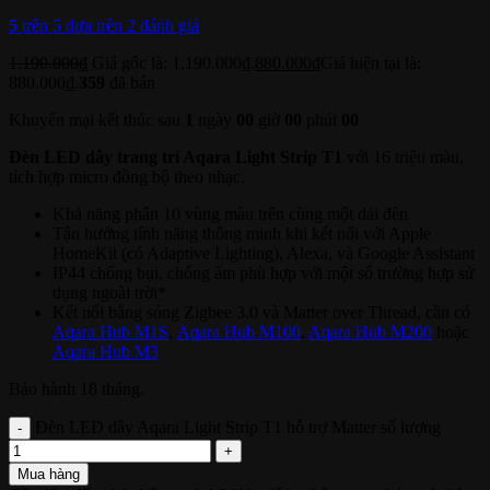
5
trên 5 dựa trên
2
đánh giá
1.190.000
₫
Giá gốc là: 1.190.000₫.
880.000
₫
Giá hiện tại là:
880.000₫.
359
đã bán
Khuyến mại kết thúc sau
1
ngày
00
giờ
00
phút
00
Đèn LED dây trang trí Aqara Light Strip T1
với 16 triệu màu,
tích hợp micro đồng bộ theo nhạc.
Khả năng phân 10 vùng màu trên cùng một dải đèn
Tận hưởng tính năng thông minh khi kết nối với Apple
HomeKit (có Adaptive Lighting), Alexa, và Google Assistant
IP44 chống bụi, chống ẩm phù hợp với một số trường hợp sử
dụng ngoài trời*
Kết nối bằng sóng Zigbee 3.0 và Matter over Thread, cần có
Aqara Hub M1S
,
Aqara Hub M100
,
Aqara Hub M200
hoặc
Aqara Hub M3
Bảo hành 18 tháng.
Đèn LED dây Aqara Light Strip T1 hỗ trợ Matter số lượng
Mua hàng