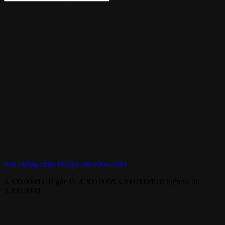
Vali chống cháy Philips SBX001-1M4
4.300.000
₫
Giá gốc là: 4.300.000₫.
3.390.000
₫
Giá hiện tại là:
3.390.000₫.