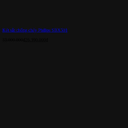
Két sắt chống cháy Philips SBX501
33.000.000
₫
26.390.000
₫