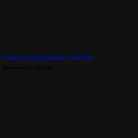
Két sắt vân tay Philips SBX602 – Kết nối Wifi
38.300.000
₫
30.590.000
₫