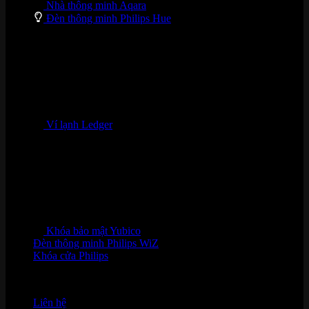
Nhà thông minh Aqara
Đèn thông minh Philips Hue
Ví lạnh Ledger
Khóa bảo mật Yubico
Đèn thông minh Philips WiZ
Khóa cửa Philips
HỖ TRỢ KHÁCH HÀNG
Liên hệ