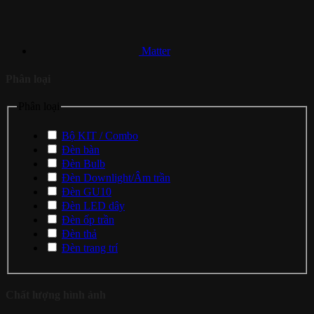
Matter
Phân loại
Phân loại
Bộ KIT / Combo
Đèn bàn
Đèn Bulb
Đèn Downlight/Âm trần
Đèn GU10
Đèn LED dây
Đèn ốp trần
Đèn thả
Đèn trang trí
Chất lượng hình ảnh