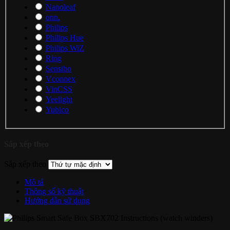
Nanoleaf
onn.
Philips
Philips Hue
Philips WiZ
Ring
Sensibo
Vconnex
VinCSS
Yeelight
Yubico
Sắp xếp theo
Sắp xếp theo
Mô tả
Thông số kỹ thuật
Hướng dẫn sử dụng