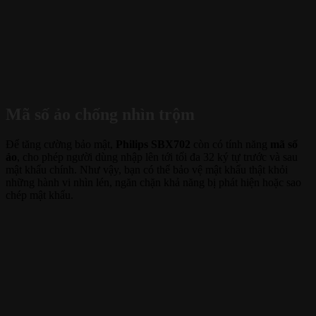
Mã số ảo chống nhìn trộm
Để tăng cường bảo mật,
Philips SBX702
còn có tính năng
mã số
ảo
, cho phép người dùng nhập lên tới tối đa 32 ký tự trước và sau
mật khẩu chính. Như vậy, bạn có thể bảo vệ mật khẩu thật khỏi
những hành vi nhìn lén, ngăn chặn khả năng bị phát hiện hoặc sao
chép mật khẩu.