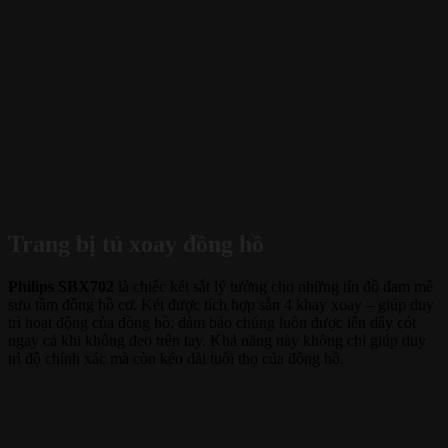
Trang bị tủ xoay đồng hồ
Philips SBX702
là chiếc két sắt lý tưởng cho những tín đồ đam mê
sưu tầm đồng hồ cơ. Két được tích hợp sẵn 4 khay xoay – giúp duy
trì hoạt động của đồng hồ, đảm bảo chúng luôn được lên dây cót
ngay cả khi không đeo trên tay. Khả năng này không chỉ giúp duy
trì độ chính xác mà còn kéo dài tuổi thọ của đồng hồ.