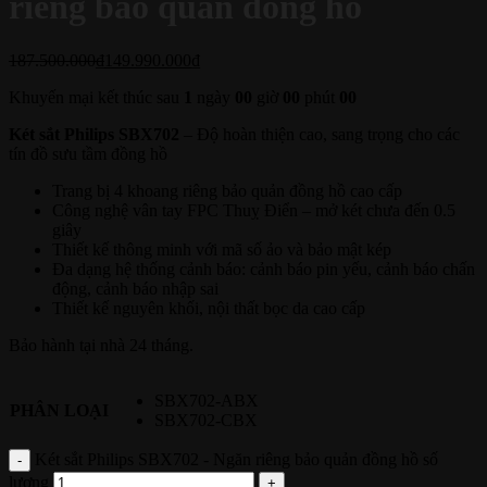
riêng bảo quản đồng hồ
187.500.000
₫
149.990.000
₫
Khuyến mại kết thúc sau
1
ngày
00
giờ
00
phút
00
Két sắt Philips SBX702
– Độ hoàn thiện cao, sang trọng cho các
tín đồ sưu tầm đồng hồ
Trang bị 4 khoang riêng bảo quản đồng hồ cao cấp
Công nghệ vân tay FPC Thuỵ Điển – mở két chưa đến 0.5
giây
Thiết kế thông minh với mã số ảo và bảo mật kép
Đa dạng hệ thống cảnh báo: cảnh báo pin yếu, cảnh báo chấn
động, cảnh báo nhập sai
Thiết kế nguyên khối, nội thất bọc da cao cấp
Bảo hành tại nhà 24 tháng.
SBX702-ABX
PHÂN LOẠI
SBX702-CBX
Két sắt Philips SBX702 - Ngăn riêng bảo quản đồng hồ số
lượng