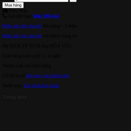
Mua hàng
Free Ship
Gọi đặt mua:
0842 008 444
Miễn phí vận chuyển
đơn hàng > 1 triệu
Miễn phí vận chuyển
với khách hàng cũ
Hà Nội & TP. HCM ship HỎA TỐC
Giao hàng toàn quốc 3 - 4 ngày
Thanh toán khi nhận hàng
Lỗi kỹ thuật
đổi ngay sản phẩm mới
Danh mục:
Két sắt thông minh
Tương thích