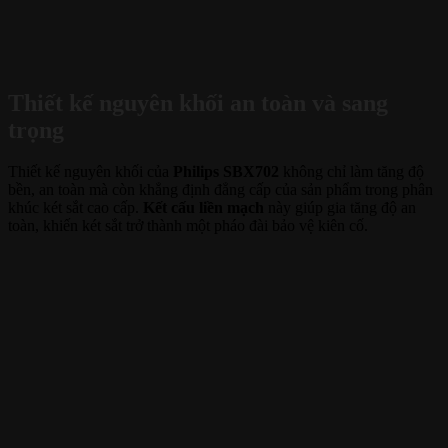
Thiết kế nguyên khối an toàn và sang
trọng
Thiết kế nguyên khối của
Philips SBX702
không chỉ làm tăng độ
bền, an toàn mà còn khẳng định đẳng cấp của sản phẩm trong phân
khúc két sắt cao cấp.
Kết cấu liền mạch
này giúp gia tăng độ an
toàn, khiến két sắt trở thành một pháo đài bảo vệ kiên cố.