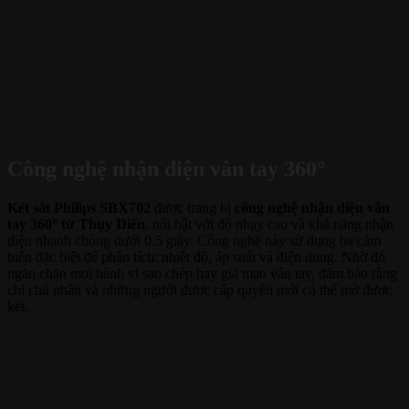
Công nghệ nhận diện vân tay 360°
Két sắt Philips SBX702
được trang bị
công nghệ nhận diện vân
tay 360° từ Thụy Điển
, nổi bật với độ nhạy cao và khả năng nhận
diện nhanh chóng dưới 0.5 giây. Công nghệ này sử dụng ba cảm
biến đặc biệt để phân tích: nhiệt độ, áp suất và điện dung. Nhờ đó
ngăn chặn mọi hành vi sao chép hay giả mạo vân tay, đảm bảo rằng
chỉ chủ nhân và những người được cấp quyền mới có thể mở được
két.