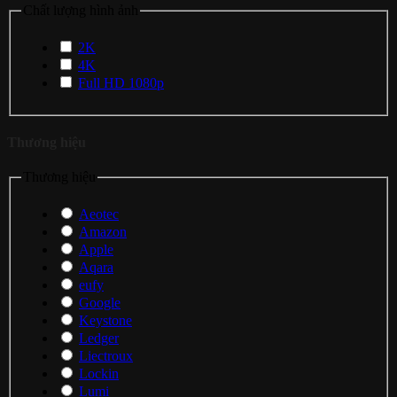
Chất lượng hình ảnh
2K
4K
Full HD 1080p
Thương hiệu
Thương hiệu
Aeotec
Amazon
Apple
Aqara
eufy
Google
Keystone
Ledger
Liectroux
Lockin
Lumi