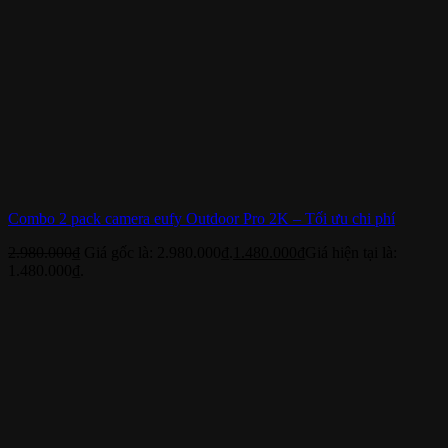
Combo 2 pack camera eufy Outdoor Pro 2K – Tối ưu chi phí
2.980.000
₫
Giá gốc là: 2.980.000₫.
1.480.000
₫
Giá hiện tại là:
1.480.000₫.