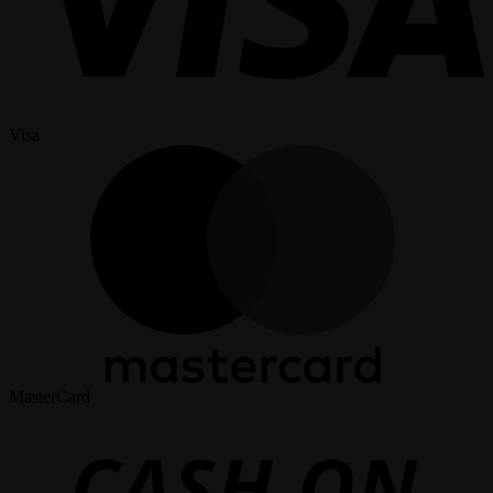
Visa
MasterCard