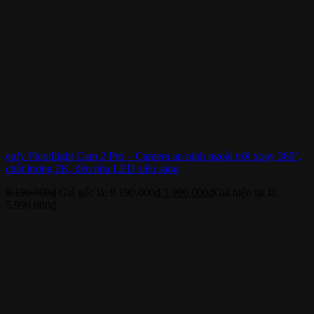
eufy Floodlight Cam 2 Pro – Camera an ninh ngoài trời xoay 360°,
chất lượng 2K, đèn pha LED siêu sáng
9.190.000
₫
Giá gốc là: 9.190.000₫.
5.990.000
₫
Giá hiện tại là:
5.990.000₫.