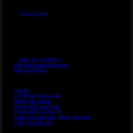
Ví lạnh Ledger
Khóa bảo mật Yubico
Đèn thông minh Philips WiZ
Khóa cửa Philips
HỖ TRỢ KHÁCH HÀNG
Liên hệ
Lắp đặt Nhà thông minh
Hướng dẫn sử dụng
Phương thức thanh toán
Phương thức vận chuyển
Chính sách kiểm hàng
,
đổi trả
,
bảo hành
Chính sách bảo mật