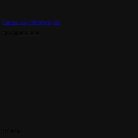
Camera xoay 360 độ eufy 2K
799.000
₫
690.000
₫
Hết hàng