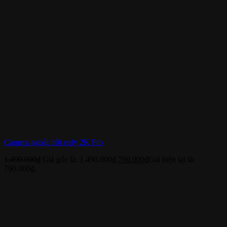
Camera ngoài trời eufy 2K Pro
1.490.000
₫
Giá gốc là: 1.490.000₫.
790.000
₫
Giá hiện tại là:
790.000₫.