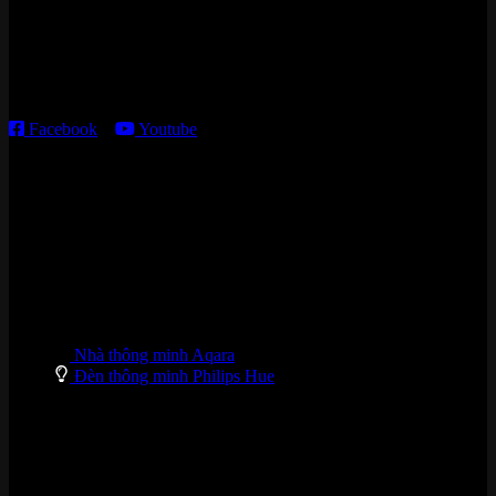
179 Nguyễn Cư Trinh, P. Cầu Ông Lãnh, TP. HCM
Thời gian làm việc:
T2 – T6: 8h30 – 12h00; 13h30 – 18h00
T7 – CN: 8h30 – 12h00; 13h30 – 16h00
Facebook
–
Youtube
DANH MỤC SẢN PHẨM
Nhà thông minh Aqara
Đèn thông minh Philips Hue