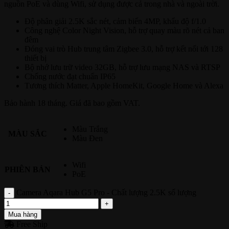
nguồn PoE và dùng Wifi, sử dụng được cả trong nhà và ngoài trời.
Độ phân giải 2.5K sắc nét, cảm biến 4MP, khẩu độ f/1.0
Công nghệ Color Night Vision, hỗ trợ quay màu rõ nét cả ban
đêm
Đóng vai trò Hub trung tâm Zigbee 3.0, hỗ trợ kết nối tới 128
thiết bị
Bộ nhớ lưu trữ video 32GB, hỗ trợ lưu mạng NAS và RTSP
Chống nước đạt chuẩn IP65
Tương thích Matter, Apple HomeKit, Google Home và Alexa
Bảo hành 18 tháng. Giá đã bao gồm VAT.
Màu Trắng
MÀU SẮC
Màu Đen
Wifi
PHIÊN BẢN
PoE
Camera Aqara Hub G5 Pro - Chất lượng 2.5K số lượng
Mua hàng
Free Ship