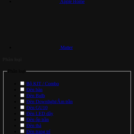
Apple Home
Matter
Phân loại
Phân loại
Bộ KIT / Combo
Đèn bàn
Đèn Bulb
Đèn Downlight/Âm trần
Đèn GU10
Đèn LED dây
Đèn ốp trần
Đèn thả
Đèn trang trí