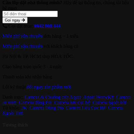
Cần lắp đặt nhà thông minh?
Hãy để lại thông tin, chúng tôi liên
hệ ngay
Gọi ngay
Gọi đặt mua:
0842 008 444
Miễn phí vận chuyển
đơn hàng > 1 triệu
Miễn phí vận chuyển
với khách hàng cũ
Hà Nội & TP. HCM ship HỎA TỐC
Giao hàng toàn quốc 3 - 4 ngày
Thanh toán khi nhận hàng
Lỗi kỹ thuật
đổi ngay sản phẩm mới
Danh mục:
Camera & Chuông cửa Aqara
,
Apple HomeKit
,
Camera
an ninh
,
Camera dùng Pin
,
Camera lưu cục bộ
,
Camera ngoài trời
Từ khóa:
2K
,
Camera Dùng Pin
,
Camera Lưu Cục Bộ
,
Camera
Ngoài Trời
Tương thích