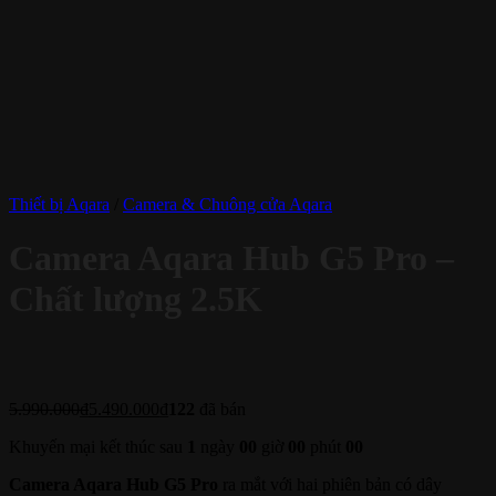
Thiết bị Aqara
/
Camera & Chuông cửa Aqara
Camera Aqara Hub G5 Pro –
Chất lượng 2.5K
5.990.000
₫
5.490.000
₫
122
đã bán
Khuyến mại kết thúc sau
1
ngày
00
giờ
00
phút
00
Camera Aqara Hub G5 Pro
ra mắt với hai phiên bản có dây