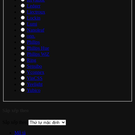
Ledger
Liectroux
Lockin
Lumi
Nanoleaf
onn.
Philips
Philips Hue
Philips WiZ
Ring
Sensibo
Vconnex
VinCSS
Yeelight
Yubico
Sắp xếp theo
Sắp xếp theo
Mô tả