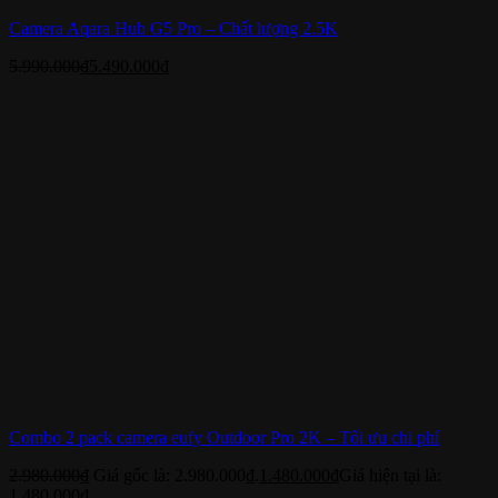
Camera Aqara Hub G5 Pro – Chất lượng 2.5K
5.990.000
₫
5.490.000
₫
Combo 2 pack camera eufy Outdoor Pro 2K – Tối ưu chi phí
2.980.000
₫
Giá gốc là: 2.980.000₫.
1.480.000
₫
Giá hiện tại là:
1.480.000₫.