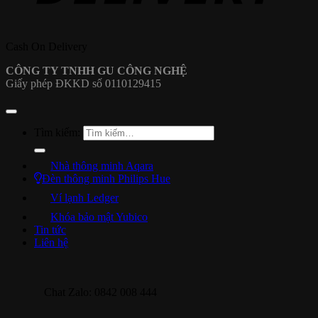
Cash On Delivery
CÔNG TY TNHH GU CÔNG NGHỆ
Giấy phép ĐKKD số 0110129415
Tìm kiếm:
Nhà thông minh Aqara
Đèn thông minh Philips Hue
Ví lạnh Ledger
Khóa bảo mật Yubico
Tin tức
Liên hệ
Chat Zalo: 0842 008 444