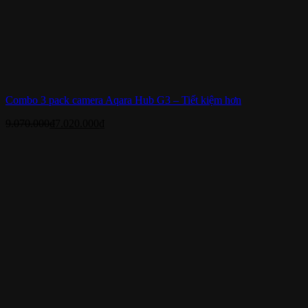
Combo 3 pack camera Aqara Hub G3 – Tiết kiệm hơn
9.070.000
₫
7.020.000
₫