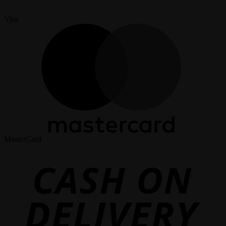
Visa
MasterCard