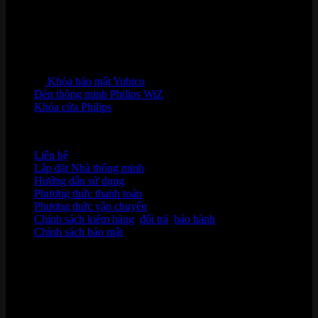
Khóa bảo mật Yubico
Đèn thông minh Philips WiZ
Khóa cửa Philips
HỖ TRỢ KHÁCH HÀNG
Liên hệ
Lắp đặt Nhà thông minh
Hướng dẫn sử dụng
Phương thức thanh toán
Phương thức vận chuyển
Chính sách kiểm hàng
,
đổi trả
,
bảo hành
Chính sách bảo mật