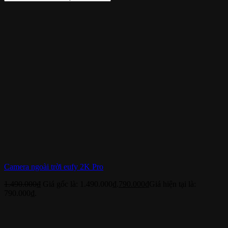
Camera ngoài trời eufy 2K Pro
1.490.000
₫
Giá gốc là: 1.490.000₫.
790.000
₫
Giá hiện tại là:
790.000₫.