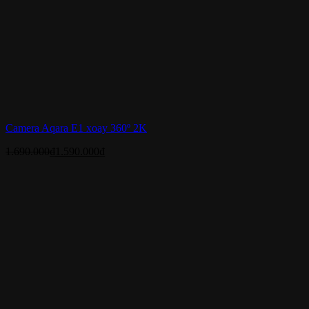
Camera Aqara E1 xoay 360º 2K
1.690.000
₫
1.590.000
₫