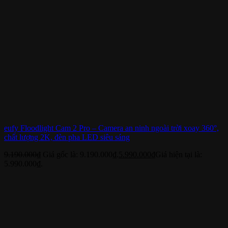
eufy Floodlight Cam 2 Pro – Camera an ninh ngoài trời xoay 360°,
chất lượng 2K, đèn pha LED siêu sáng
9.190.000
₫
Giá gốc là: 9.190.000₫.
5.990.000
₫
Giá hiện tại là:
5.990.000₫.