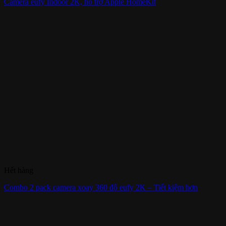
Camera eufy Indoor 2K, hỗ trợ Apple HomeKit
Hết hàng
Combo 2 pack camera xoay 360 độ eufy 2K – Tiết kiệm hơn