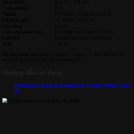
Kích thước
55 x 55 x 104 mm
Trọng lượng
98 g
Nguồn
5V/2A DC, Cổng micro-USB
Độ phân giải
2K, WDR, Zoom 8x
Góc rộng
125 độ
Tầm nhìn ban đêm
Đèn hồng ngoại, phạm vi 10 m
Lưu trữ
Thẻ nhớ MicroSD hoặc Cloud
Wifi
2.4Ghz
Bộ sản phẩm bao gồm
: 1 camera, 1 adapter, 1 cáp USB 2m, đế
treo tường, phụ kiện lắp đặt và hướng dẫn.
Hướng dẫn sử dụng
Hướng dẫn cài đặt & sử dụng eufy Security Indoor Cam
2K