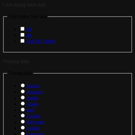
Chất lượng hình ảnh
Chất lượng hình ảnh
2K
4K
Full HD 1080p
Thương hiệu
Thương hiệu
Aeotec
Amazon
Apple
Aqara
eufy
Google
Keystone
Ledger
Liectroux