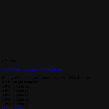
Hết hàng
Google Nest Cam Indoor Wired 2K gen 3
Đánh giá Combo 4 pack camera eufy 2K – Siêu tiết kiệm
0.0
Đánh giá trung bình
5
0%
| 0 đánh giá
4
0%
| 0 đánh giá
3
0%
| 0 đánh giá
2
0%
| 0 đánh giá
1
0%
| 0 đánh giá
Đánh giá ngay