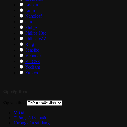
Lockin
Lumi
Nanoleaf
onn.
Philips
Philips Hue
Philips WiZ
Ring
Sensibo
Vconnex
VinCSS
Yeelight
Yubico
Sắp xếp theo
Sắp xếp theo
Mô tả
Thông số kỹ thuật
Hướng dẫn sử dụng