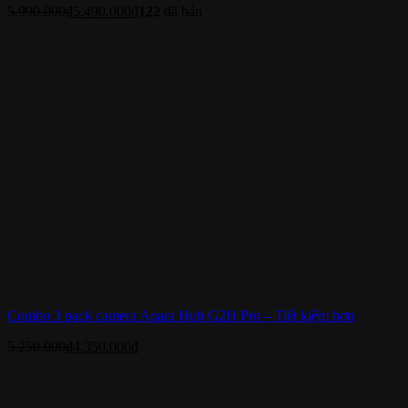
5.990.000
₫
5.490.000
₫
122
đã bán
Combo 3 pack camera Aqara Hub G2H Pro – Tiết kiệm hơn
5.250.000
₫
4.350.000
₫