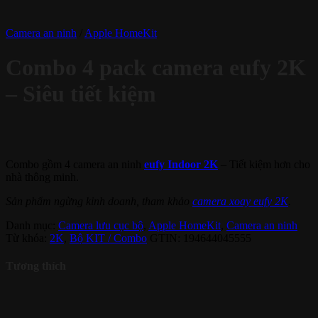
Camera an ninh
/
Apple HomeKit
Combo 4 pack camera eufy 2K
– Siêu tiết kiệm
Combo gồm 4 camera an ninh
eufy Indoor 2K
– Tiết kiệm hơn cho
nhà thông minh.
Sản phẩm ngừng kinh doanh, tham khảo
camera xoay eufy 2K
.
Danh mục:
Camera lưu cục bộ
,
Apple HomeKit
,
Camera an ninh
Từ khóa:
2K
,
Bộ KIT / Combo
GTIN:
194644045555
Tương thích