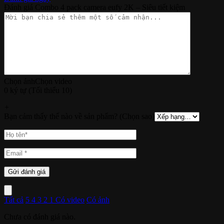
Đánh giá Combo 4 pack camera eufy 2K – Siêu tiết kiệm
Chọn ảnh
Chọn video
0 ký tự (Tối thiểu 10)
+
Bạn cảm thấy thế nào về sản phẩm? (Chọn sao)
Tất cả
5
4
3
2
1
Có video
Có ảnh
Chưa có đánh giá nào.