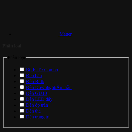
Matter
Phân loại
Phân loại
Bộ KIT / Combo
Đèn bàn
Đèn Bulb
Đèn Downlight/Âm trần
Đèn GU10
Đèn LED dây
Đèn ốp trần
Đèn thả
Đèn trang trí