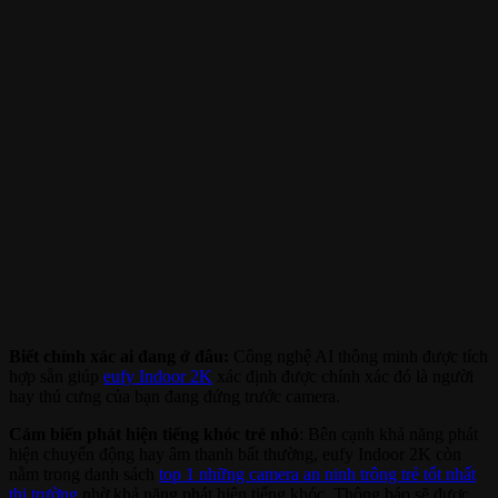
Biết chính xác ai đang ở đâu:
Công nghệ AI thông minh được tích
hợp sẵn giúp
eufy Indoor 2K
xác định được chính xác đó là người
hay thú cưng của bạn đang đứng trước camera.
Cảm biến phát hiện tiếng khóc trẻ nhỏ
: Bên cạnh khả năng phát
hiện chuyển động hay âm thanh bất thường, eufy Indoor 2K còn
nằm trong danh sách
top 1 những camera an ninh trông trẻ tốt nhất
thị trường
nhờ khả năng phát hiện tiếng khóc. Thông báo sẽ được