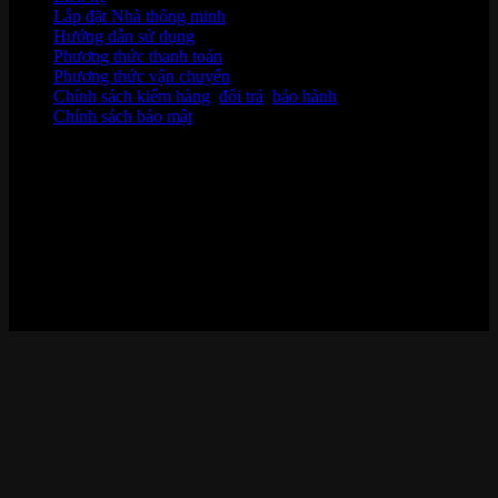
Lắp đặt Nhà thông minh
Hướng dẫn sử dụng
Phương thức thanh toán
Phương thức vận chuyển
Chính sách kiểm hàng
,
đổi trả
,
bảo hành
Chính sách bảo mật