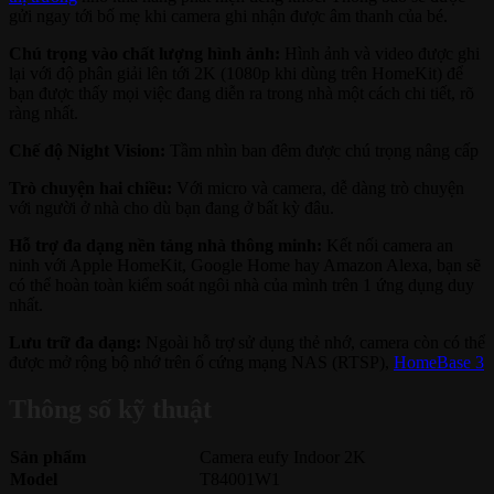
gửi ngay tới bố mẹ khi camera ghi nhận được âm thanh của bé.
Chú trọng vào chất lượng hình ảnh:
Hình ảnh và video được ghi
lại với độ phân giải lên tới 2K (1080p khi dùng trên HomeKit) để
bạn được thấy mọi việc đang diễn ra trong nhà một cách chi tiết, rõ
ràng nhất.
Chế độ Night Vision:
Tầm nhìn ban đêm được chú trọng nâng cấp
Trò chuyện hai chiều:
Với micro và camera, dễ dàng trò chuyện
với người ở nhà cho dù bạn đang ở bất kỳ đâu.
Hỗ trợ đa dạng nền tảng nhà thông minh:
Kết nối camera an
ninh với Apple HomeKit, Google Home hay Amazon Alexa, bạn sẽ
có thể hoàn toàn kiểm soát ngôi nhà của mình trên 1 ứng dụng duy
nhất.
Lưu trữ đa dạng:
Ngoài hỗ trợ sử dụng thẻ nhớ, camera còn có thể
được mở rộng bộ nhớ trên ổ cứng mạng NAS (RTSP),
HomeBase 3
Thông số kỹ thuật
Sản phẩm
Camera eufy Indoor 2K
Model
T84001W1