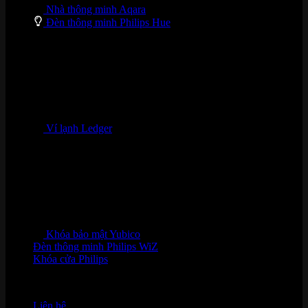
Nhà thông minh Aqara
Đèn thông minh Philips Hue
Ví lạnh Ledger
Khóa bảo mật Yubico
Đèn thông minh Philips WiZ
Khóa cửa Philips
HỖ TRỢ KHÁCH HÀNG
Liên hệ