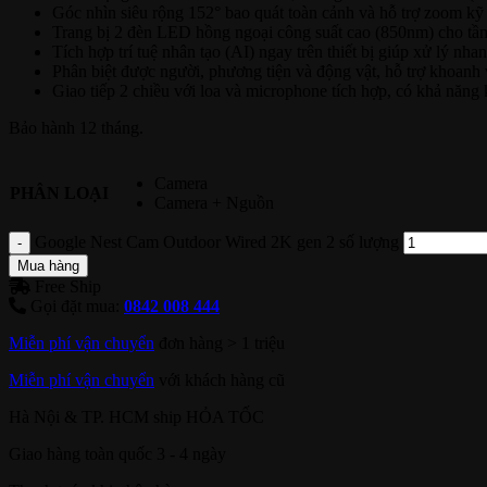
Góc nhìn siêu rộng 152° bao quát toàn cảnh và hỗ trợ zoom kỹ 
Trang bị 2 đèn LED hồng ngoại công suất cao (850nm) cho tầ
Tích hợp trí tuệ nhân tạo (AI) ngay trên thiết bị giúp xử lý nh
Phân biệt được người, phương tiện và động vật, hỗ trợ khoanh
Giao tiếp 2 chiều với loa và microphone tích hợp, có khả năng 
Bảo hành 12 tháng.
Camera
PHÂN LOẠI
Camera + Nguồn
Google Nest Cam Outdoor Wired 2K gen 2 số lượng
Mua hàng
Free Ship
Gọi đặt mua:
0842 008 444
Miễn phí vận chuyển
đơn hàng > 1 triệu
Miễn phí vận chuyển
với khách hàng cũ
Hà Nội & TP. HCM ship HỎA TỐC
Giao hàng toàn quốc 3 - 4 ngày