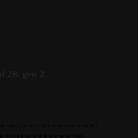
d 2K gen 2
n cứng mạnh mẽ và trí tuệ nhân tạo tiên tiến nhất.
u được bụi và vòi phun nước áp lực thấp).