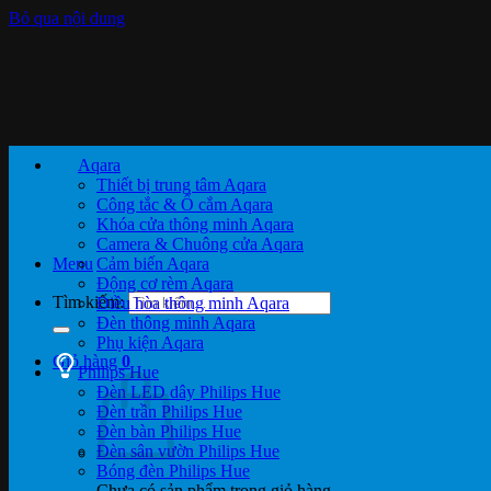
Bỏ qua nội dung
Aqara
Thiết bị trung tâm Aqara
Công tắc & Ổ cắm Aqara
Khóa cửa thông minh Aqara
Camera & Chuông cửa Aqara
Menu
Cảm biến Aqara
Động cơ rèm Aqara
Tìm kiếm:
Điều hòa thông minh Aqara
Đèn thông minh Aqara
Phụ kiện Aqara
Giỏ hàng
0
Philips Hue
Đèn LED dây Philips Hue
Đèn trần Philips Hue
Đèn bàn Philips Hue
Đèn sân vườn Philips Hue
Bóng đèn Philips Hue
Chưa có sản phẩm trong giỏ hàng.