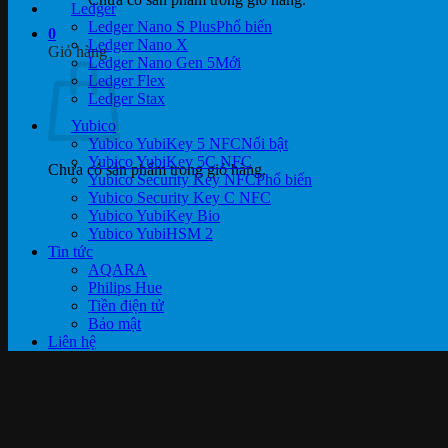
Ledger
Ledger Nano S Plus
0
Ledger Nano X
Giỏ hàng
Ledger Nano Gen 5
Ledger Flex
Ledger Stax
Yubico
Yubico YubiKey 5 NFC
Yubico YubiKey 5C NFC
Chưa có sản phẩm trong giỏ hàng.
Yubico Security Key NFC
Yubico Security Key C NFC
Yubico YubiKey Bio
Yubico YubiHSM 2
Tin tức
AQARA
Philips Hue
Tiền điện tử
Bảo mật
Liên hệ