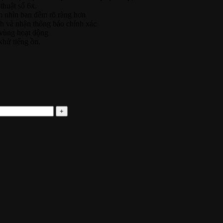
thuật số 6x.
m nhìn ban đêm rõ ràng hơn
anh và nhận thông báo chính xác
 vùng hoạt động
khử tiếng ồn.