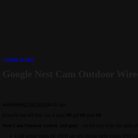
Camera an ninh
Google Nest Cam Outdoor Wire
4.490.000
₫
2.990.000
₫
24
đã bán
Khuyến mại kết thúc sau
1
ngày
00
giờ
00
phút
00
Nest Cam Outdoor (wired, 2nd gen)
– Sự kết hợp hoàn hảo giữa phầ
Chất lượng video 2K HDR sắc nét, chống nước chuẩn IP65 (chị