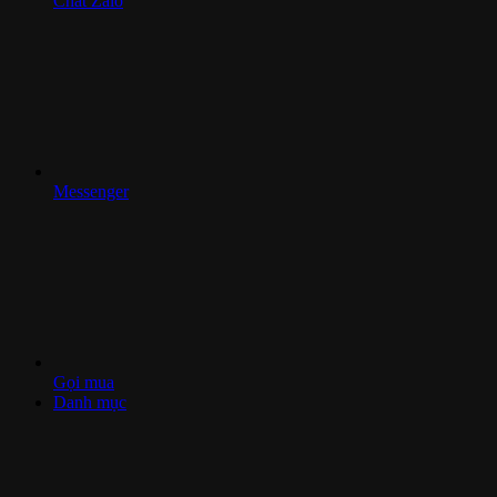
Chat Zalo
Messenger
Gọi mua
Danh mục