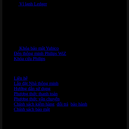
Ví lạnh Ledger
Khóa bảo mật Yubico
Đèn thông minh Philips WiZ
Khóa cửa Philips
HỖ TRỢ KHÁCH HÀNG
Liên hệ
Lắp đặt Nhà thông minh
Hướng dẫn sử dụng
Phương thức thanh toán
Phương thức vận chuyển
Chính sách kiểm hàng
,
đổi trả
,
bảo hành
Chính sách bảo mật