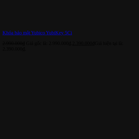
Khóa bảo mật Yubico YubiKey 5Ci
2.990.000
₫
Giá gốc là: 2.990.000₫.
2.390.000
₫
Giá hiện tại là:
2.390.000₫.