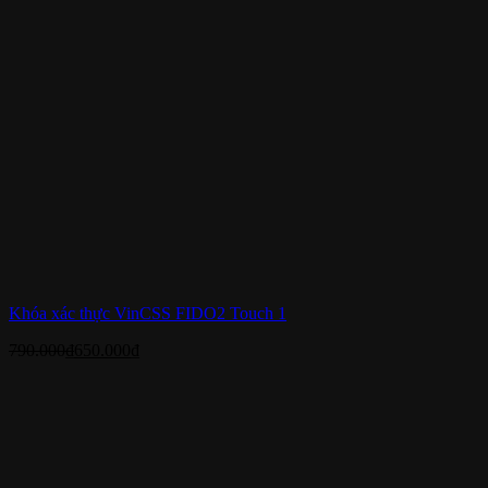
Khóa xác thực VinCSS FIDO2 Touch 1
790.000
₫
650.000
₫