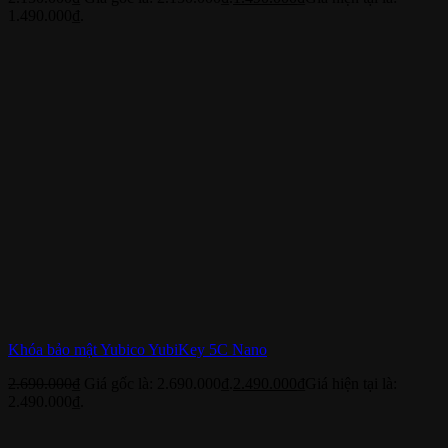
1.490.000₫.
Khóa bảo mật Yubico YubiKey 5C Nano
2.690.000
₫
Giá gốc là: 2.690.000₫.
2.490.000
₫
Giá hiện tại là:
2.490.000₫.