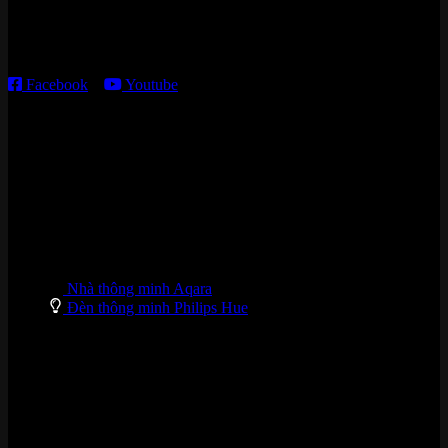
Thời gian làm việc:
T2 – T6: 8h30 – 12h00; 13h30 – 18h00
T7 – CN: 8h30 – 12h00; 13h30 – 16h00
Facebook
–
Youtube
DANH MỤC SẢN PHẨM
Nhà thông minh Aqara
Đèn thông minh Philips Hue