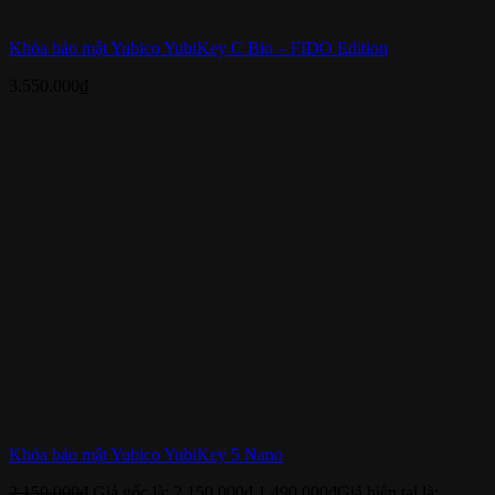
Khóa bảo mật Yubico YubiKey C Bio – FIDO Edition
3.550.000
₫
Khóa bảo mật Yubico YubiKey 5 Nano
2.150.000
₫
Giá gốc là: 2.150.000₫.
1.490.000
₫
Giá hiện tại là: