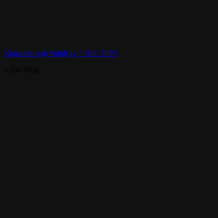
Khóa bảo mật YubiKey 5 NFC FIPS
3.190.000
₫