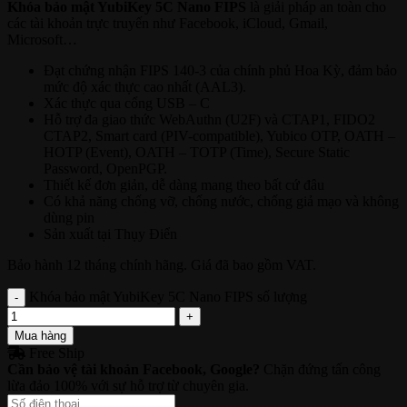
Khóa bảo mật YubiKey 5C Nano FIPS
là giải pháp an toàn cho
các tài khoản trực truyến như Facebook, iCloud, Gmail,
Microsoft…
Đạt chứng nhận FIPS 140-3 của chính phủ Hoa Kỳ, đảm bảo
mức độ xác thực cao nhất (AAL3).
Xác thực qua cổng USB – C
Hỗ trợ đa giao thức WebAuthn (U2F) và CTAP1, FIDO2
CTAP2, Smart card (PIV-compatible), Yubico OTP, OATH –
HOTP (Event), OATH – TOTP (Time), Secure Static
Password, OpenPGP.
Thiết kế đơn giản, dễ dàng mang theo bất cứ đâu
Có khả năng chống vỡ, chống nước, chống giả mạo và không
dùng pin
Sản xuất tại Thụy Điển
Bảo hành 12 tháng chính hãng. Giá đã bao gồm VAT.
Khóa bảo mật YubiKey 5C Nano FIPS số lượng
Mua hàng
Free Ship
Cần bảo vệ tài khoản Facebook, Google?
Chặn đứng tấn công
lừa đảo 100% với sự hỗ trợ từ chuyên gia.