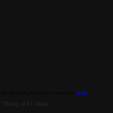
Tra cứu các ứng dụng và dịch vụ được hỗ trợ
tại đây
.
Thông số kỹ thuật