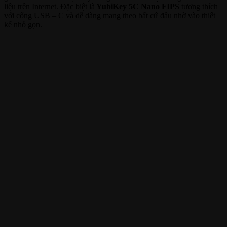
liệu trên Internet. Đặc biệt là
YubiKey 5C Nano FIPS
tương thích
với cổng USB – C và dễ dàng mang theo bất cứ đâu nhờ vào thiết
kế nhỏ gọn.