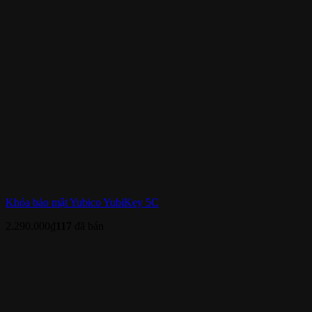
Khóa bảo mật Yubico YubiKey 5C
2.290.000
₫
117
đã bán