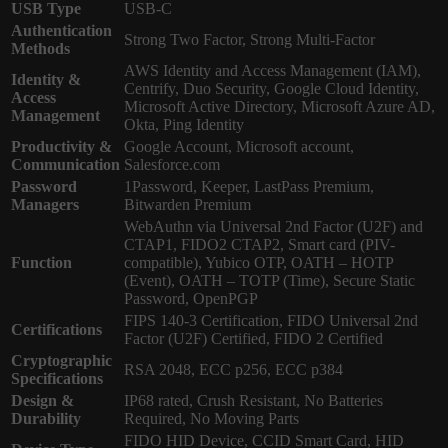
USB Type
USB-C
Authentication
Strong Two Factor, Strong Multi-Factor
Methods
AWS Identity and Access Management (IAM),
Identity &
Centrify, Duo Security, Google Cloud Identity,
Access
Microsoft Active Directory, Microsoft Azure AD,
Management
Okta, Ping Identity
Productivity &
Google Account, Microsoft account,
Communication
Salesforce.com
Password
1Password, Keeper, LastPass Premium,
Managers
Bitwarden Premium
WebAuthn via Universal 2nd Factor (U2F) and
CTAP1, FIDO2 CTAP2, Smart card (PIV-
Function
compatible), Yubico OTP, OATH – HOTP
(Event), OATH – TOTP (Time), Secure Static
Password, OpenPGP
FIPS 140-3 Certification, FIDO Universal 2nd
Certifications
Factor (U2F) Certified, FIDO 2 Certified
Cryptographic
RSA 2048, ECC p256, ECC p384
Specifications
Design &
IP68 rated, Crush Resistant, No Batteries
Durability
Required, No Moving Parts
FIDO HID Device, CCID Smart Card, HID