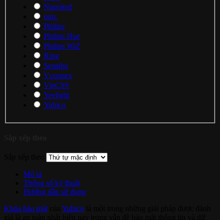
Nanoleaf
onn.
Philips
Philips Hue
Philips WiZ
Ring
Sensibo
Vconnex
VinCSS
Yeelight
Yubico
Sắp xếp theo
Sắp xếp theo
Mô tả
Thông số kỹ thuật
Hướng dẫn sử dụng
Khóa bảo mật
của
Yubico
là một trong những giải pháp được đánh
giá là an toàn nhất hiện nay trong vẫn đề bảo mật thông tin và dữ