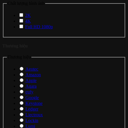
Chất lượng hình ảnh
2K
4K
Full HD 1080p
Thương hiệu
Thương hiệu
Aeotec
Amazon
Apple
Aqara
eufy
Google
Keystone
Ledger
Liectroux
Lockin
Lumi