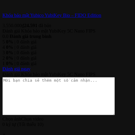
Khóa bảo mật Yubico YubiKey Bio – FIDO Edition
3.550.000
₫
24.591
đã bán
Đánh giá Khóa bảo mật YubiKey 5C Nano FIPS
0.0
Đánh giá trung bình
5
0%
| 0 đánh giá
4
0%
| 0 đánh giá
3
0%
| 0 đánh giá
2
0%
| 0 đánh giá
1
0%
| 0 đánh giá
Đánh giá ngay
Đánh giá Khóa bảo mật YubiKey 5C Nano FIPS
Chọn ảnh
Chọn video
0 ký tự (Tối thiểu 10)
+