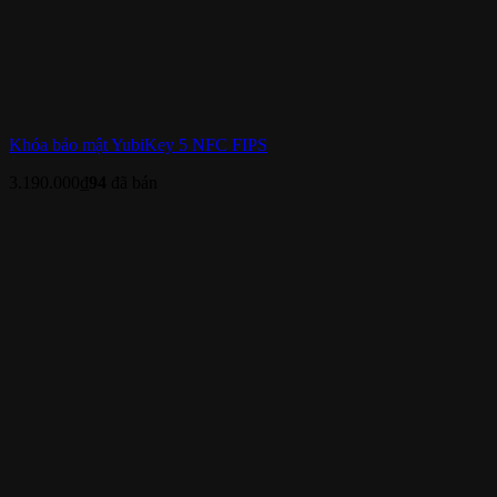
Khóa bảo mật YubiKey 5 NFC FIPS
3.190.000
₫
94
đã bán