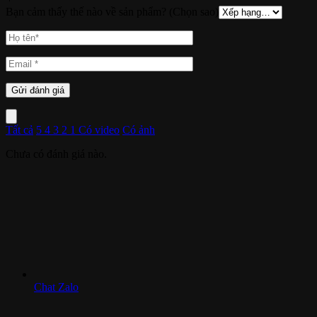
Bạn cảm thấy thế nào về sản phẩm? (Chọn sao)
Tất cả
5
4
3
2
1
Có video
Có ảnh
Chưa có đánh giá nào.
Chat Zalo