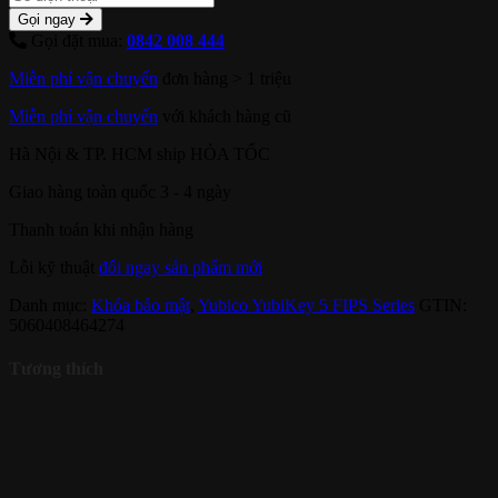
Gọi ngay
Gọi đặt mua:
0842 008 444
Miễn phí vận chuyển
đơn hàng > 1 triệu
Miễn phí vận chuyển
với khách hàng cũ
Hà Nội & TP. HCM ship HỎA TỐC
Giao hàng toàn quốc 3 - 4 ngày
Thanh toán khi nhận hàng
Lỗi kỹ thuật
đổi ngay sản phẩm mới
Danh mục:
Khóa bảo mật
,
Yubico YubiKey 5 FIPS Series
GTIN:
5060408464274
Tương thích