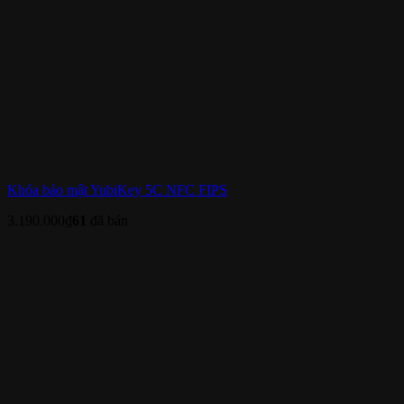
Khóa bảo mật YubiKey 5C NFC FIPS
3.190.000
₫
61
đã bán