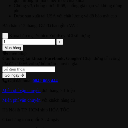
gọn, tương tự một chiếc móc chìa khóa
Chống vỡ, chống nước IP68, chống giả mạo và không dùng
pin
Được sản xuất tại USA với chất lượng và độ bảo mật cao
Bảo hành 12 tháng. Giá đã bao gồm VAT.
Khóa bảo mật Yubico YubiKey 5Ci số lượng
Mua hàng
Free Ship
Cần bảo vệ tài khoản Facebook, Google?
Chặn đứng tấn công
lừa đảo 100% với sự hỗ trợ từ chuyên gia.
Gọi ngay
Gọi đặt mua:
0842 008 444
Miễn phí vận chuyển
đơn hàng > 1 triệu
Miễn phí vận chuyển
với khách hàng cũ
Hà Nội & TP. HCM ship HỎA TỐC
Giao hàng toàn quốc 3 - 4 ngày