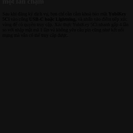
một lần chạm
Sau khi đăng ký dịch vụ, bạn chỉ cần cắm khoá bảo mật
YubiKey
5Ci
vào cổng
USB-C hoặc Lightning,
và nhấn vào điểm tiếp xúc
vàng để có quyền truy cập. Xác thực YubiKey 5Ci nhanh gấp 4 lần
so với nhập mật mã 1 lần và không yêu cầu pin cũng như kết nối
mạng mà vẫn có thể truy cập được.