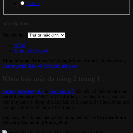
Yubico
Sắp xếp theo
Sắp xếp theo
Mô tả
Thông số kỹ thuật
Khóa bảo mật Yubico
được
Google
khuyến khích sử dụng trong
Chương trình Bảo vệ tài khoản nâng cao
.
Khóa bảo mật đa năng 2 trong 1
Yubico YubiKey 5Ci
là
khoá bảo mật
đầu tiên có thiết kế
đầu nối
kép hỗ trợ cổng USB-C và Lightning
, cho phép truy cập an toàn
trên ứng dụng di động hệ điều hành iOS, Android và hoạt động trên
Google Chrome, Window10 và Linux.
Hiện nay, thiết bị này đang được dùng phổ biến với
hệ điều hành
iOS như Macbook, iPhone, iPad.