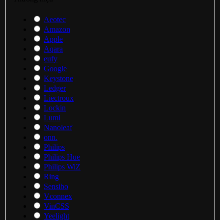
Aeotec
Amazon
Apple
Aqara
eufy
Google
Keystone
Ledger
Liectroux
Lockin
Lumi
Nanoleaf
onn.
Philips
Philips Hue
Philips WiZ
Ring
Sensibo
Vconnex
VinCSS
Yeelight