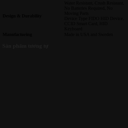
Water Resistant, Crush Resistant,
No Batteries Required, No
Moving Parts
Design & Durability
Device Type FIDO HID Device,
CCID Smart Card, HID
Keyboard
Manufacturing
Made in USA and Sweden
Sản phẩm tương tự