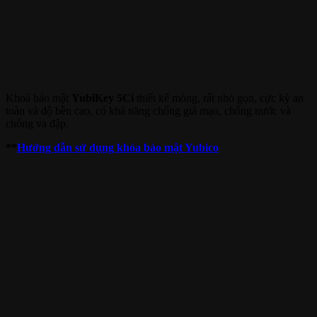
Khoá bảo mật
YubiKey 5Ci
thiết kế mỏng, rất nhỏ gọn, cực kỳ an
toàn và độ bền cao, có khả năng chống giả mạo, chống nước và
chống va đập.
**
Hướng dẫn sử dụng khóa bảo mật Yubico