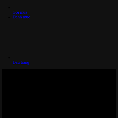
Gọi mua
Danh mục
Đầu trang
Nhà thông minh và Thiết bị công nghệ cao cấp