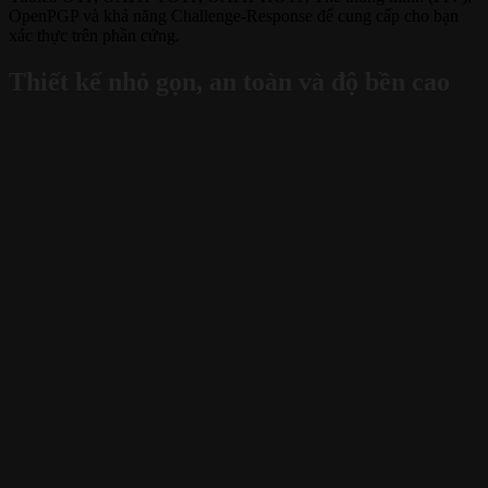
OpenPGP và khả năng Challenge-Response để cung cấp cho bạn
xác thực trên phần cứng.
Thiết kế nhỏ gọn, an toàn và độ bền cao