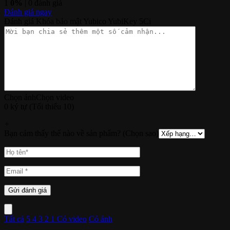
1
0%
| 0 đánh giá
Đánh giá ngay
Đánh giá Khóa bảo mật Yubico YubiKey 5Ci
Chọn ảnh
Chọn video
0 ký tự (Tối thiểu 10)
+
Bạn cảm thấy thế nào về sản phẩm? (Chọn sao)
Tất cả
5
4
3
2
1
Có video
Có ảnh