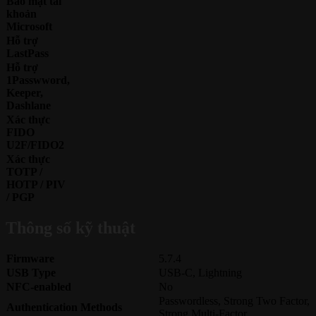
Bảo mật tài
khoản
Microsoft
Hỗ trợ
LastPass
Hỗ trợ
1Passwword,
Keeper,
Dashlane
Xác thực
FIDO
U2F/FIDO2
Xác thực
TOTP /
HOTP / PIV
/ PGP
Thông số kỹ thuật
Firmware
5.7.4
USB Type
USB-C, Lightning
NFC-enabled
No
Passwordless, Strong Two Factor,
Authentication Methods
Strong Multi-Factor