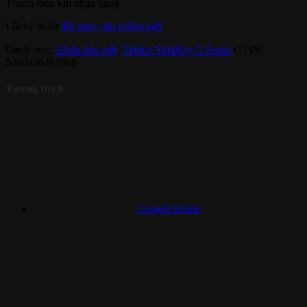
Thanh toán khi nhận hàng
Lỗi kỹ thuật
đổi ngay sản phẩm mới
Danh mục:
Khóa bảo mật
,
Yubico YubiKey 5 Series
GTIN:
5060408461969
Tương thích
Google Home