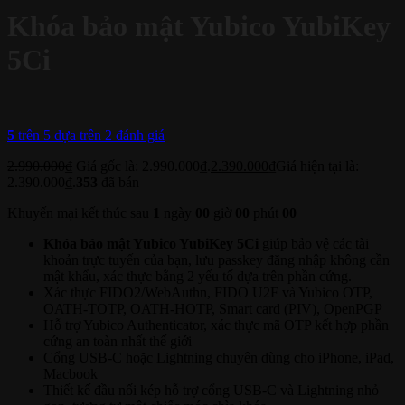
Khóa bảo mật Yubico YubiKey
5Ci
5
trên 5 dựa trên
2
đánh giá
2.990.000
₫
Giá gốc là: 2.990.000₫.
2.390.000
₫
Giá hiện tại là:
2.390.000₫.
353
đã bán
Khuyến mại kết thúc sau
1
ngày
00
giờ
00
phút
00
Khóa bảo mật Yubico YubiKey 5Ci
giúp bảo vệ các tài
khoản trực tuyến của bạn, lưu passkey đăng nhập không cần
mật khẩu, xác thực bằng 2 yếu tố dựa trên phần cứng.
Xác thực FIDO2/WebAuthn, FIDO U2F và Yubico OTP,
OATH-TOTP, OATH-HOTP, Smart card (PIV), OpenPGP
Hỗ trợ Yubico Authenticator, xác thực mã OTP kết hợp phần
cứng an toàn nhất thế giới
Cổng USB-C hoặc Lightning chuyên dùng cho iPhone, iPad,
Macbook
Thiết kế đầu nối kép hỗ trợ cổng USB-C và Lightning nhỏ