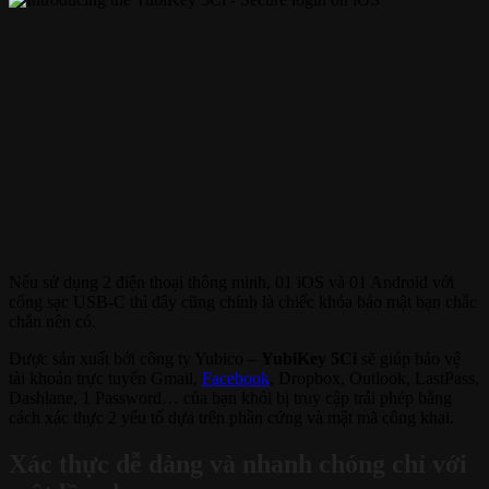
Nếu sử dụng 2 điện thoại thông minh, 01 iOS và 01 Android với
cổng sạc USB-C thì đây cũng chính là chiếc khóa bảo mật bạn chắc
chắn nên có.
Được sản xuất bởi công ty Yubico –
YubiKey 5Ci
sẽ giúp bảo vệ
tài khoản trực tuyến Gmail,
Facebook
, Dropbox, Outlook, LastPass,
Dashlane, 1 Password… của bạn khỏi bị truy cập trái phép bằng
cách xác thực 2 yếu tố dựa trên phần cứng và mật mã công khai.
Xác thực dễ dàng và nhanh chóng chỉ với