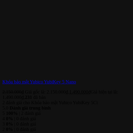
Khóa bảo mật Yubico YubiKey 5 Nano
2.150.000
₫
Giá gốc là: 2.150.000₫.
1.490.000
₫
Giá hiện tại là:
1.490.000₫.
231
đã bán
2 đánh giá cho
Khóa bảo mật Yubico YubiKey 5Ci
5.0
Đánh giá trung bình
5
100%
| 2 đánh giá
4
0%
| 0 đánh giá
3
0%
| 0 đánh giá
2
0%
| 0 đánh giá