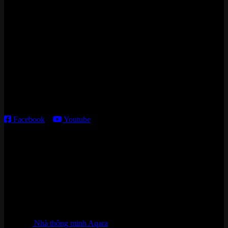
Zalo/Whatsapp:
0842 008 444
Cửa hàng HN:
15 ngõ 113 Hoàng Cầu, P. Đống Đa, TP. HN
Kho giao HCM
:
179 Nguyễn Cư Trinh, P. Cầu Ông Lãnh, TP. HCM
Thời gian làm việc:
T2 – T6: 8h30 – 12h00; 13h30 – 18h00
T7 – CN: 8h30 – 12h00; 13h30 – 16h00
Facebook
–
Youtube
DANH MỤC SẢN PHẨM
Nhà thông minh Aqara