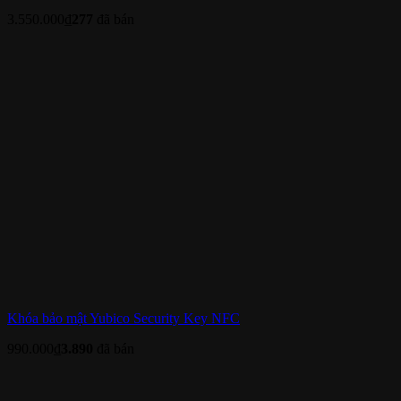
3.550.000
₫
277
đã bán
Khóa bảo mật Yubico Security Key NFC
990.000
₫
3.890
đã bán