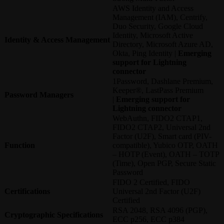
AWS Identity and Access
Management (IAM), Centrify,
Duo Security, Google Cloud
Identity, Microsoft Active
Identity & Access Management
Directory, Microsoft Azure AD,
Okta, Ping Identity |
Emerging
support for Lightning
connector
1Password, Dashlane Premium,
Keeper®, LastPass Premium
Password Managers
|
Emerging support for
Lightning connector
WebAuthn, FIDO2 CTAP1,
FIDO2 CTAP2, Universal 2nd
Factor (U2F), Smart card (PIV-
Function
compatible), Yubico OTP, OATH
– HOTP (Event), OATH – TOTP
(Time), Open PGP, Secure Static
Password
FIDO 2 Certified, FIDO
Certifications
Universal 2nd Factor (U2F)
Certified
RSA 2048, RSA 4096 (PGP),
Cryptographic Specifications
ECC p256, ECC p384