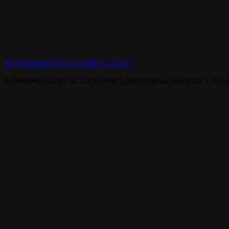
Khóa bảo mật Yubico YubiKey 5 Nano
2.150.000
₫
Giá gốc là: 2.150.000₫.
1.490.000
₫
Giá hiện tại là: 1.490.