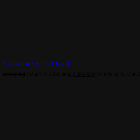
Khóa bảo mật Yubico YubiKey 5Ci
2.990.000
₫
Giá gốc là: 2.990.000₫.
2.390.000
₫
Giá hiện tại là: 2.390.