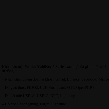
Khóa bảo mật
Yubico YubiKey 5 Series
xác thực đa giao thức số 1 
di động.
– Ngăn chặn chiếm đoạt tài khoản Gmail, Binance, Facebook, Micro
– Đa giao thức: FIDO2, U2F, Smart card, OTP, OpenPGP 3
– Đa kết nối: USB-A, USB-C, NFC, Lightning
– Hỗ trợ: Code Signing, Digital Signature