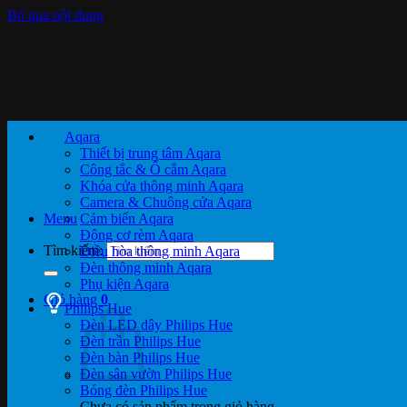
Bỏ qua nội dung
Aqara
Thiết bị trung tâm Aqara
Công tắc & Ổ cắm Aqara
Khóa cửa thông minh Aqara
Camera & Chuông cửa Aqara
Menu
Cảm biến Aqara
Động cơ rèm Aqara
Tìm kiếm:
Điều hòa thông minh Aqara
Đèn thông minh Aqara
Phụ kiện Aqara
Giỏ hàng
0
Philips Hue
Đèn LED dây Philips Hue
Đèn trần Philips Hue
Đèn bàn Philips Hue
Đèn sân vườn Philips Hue
Bóng đèn Philips Hue
Chưa có sản phẩm trong giỏ hàng.