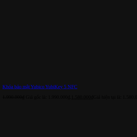
Khóa bảo mật Yubico YubiKey 5 NFC
1.990.000
₫
Giá gốc là: 1.990.000₫.
1.580.000
₫
Giá hiện tại là: 1.580.