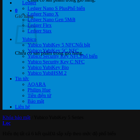
Ledger
Ledger Nano S Plus
0
Ledger Nano X
Giỏ hàng
Ledger Nano Gen 5
Ledger Flex
Ledger Stax
Yubico
Yubico YubiKey 5 NFC
Yubico YubiKey 5C NFC
Chưa có sản phẩm trong giỏ hàng.
Yubico Security Key NFC
Yubico Security Key C NFC
Yubico YubiKey Bio
Yubico YubiHSM 2
Tin tức
AQARA
Philips Hue
Tiền điện tử
Bảo mật
Liên hệ
Khóa bảo mật
/
Yubico YubiKey 5 Series
Lọc
Hiển thị tất cả 6 kết quả
Đã sắp xếp theo mức độ phổ biến