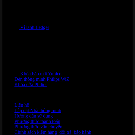
Ví lạnh Ledger
Khóa bảo mật Yubico
Đèn thông minh Philips WiZ
Khóa cửa Philips
HỖ TRỢ KHÁCH HÀNG
Liên hệ
Lắp đặt Nhà thông minh
Hướng dẫn sử dụng
Phương thức thanh toán
Phương thức vận chuyển
Chính sách kiểm hàng
,
đổi trả
,
bảo hành