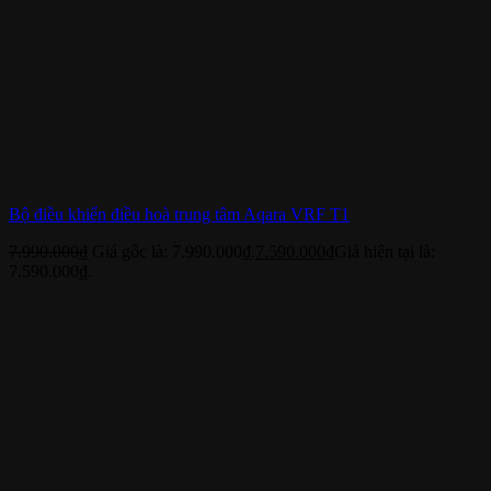
Bộ điều khiển điều hoà trung tâm Aqara VRF T1
7.990.000
₫
Giá gốc là: 7.990.000₫.
7.590.000
₫
Giá hiện tại là:
7.590.000₫.