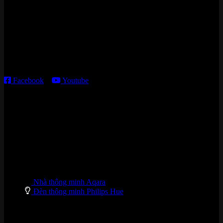
15 ngõ 113 Hoàng Cầu, P. Đống Đa, TP. HN
Kho giao HCM
:
179 Nguyễn Cư Trinh, P. Cầu Ông Lãnh, TP. HCM
Thời gian làm việc:
T2 – T6: 8h30 – 12h00; 13h30 – 18h00
T7 – CN: 8h30 – 12h00; 13h30 – 16h00
Facebook
–
Youtube
DANH MỤC SẢN PHẨM
Nhà thông minh Aqara
Đèn thông minh Philips Hue