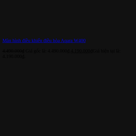
Màn hình điều khiển điều hòa Aqara W400
4.490.000
₫
Giá gốc là: 4.490.000₫.
4.190.000
₫
Giá hiện tại là:
4.190.000₫.