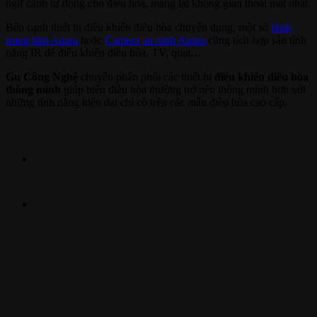
ngữ cảnh tự động cho điều hòa, mang lại không gian thoải mái nhất.
Bên cạnh thiết bị điều khiển điều hòa chuyên dụng, một số
Hub
trung tâm Aqara
hoặc
Camera an ninh Aqara
cũng tích hợp sẵn tính
năng IR để điều khiển điều hòa, TV, quạt…
Gu Công Nghệ
chuyên phân phối các thiết bị
điều khiển điều hòa
thông minh
giúp biến điều hòa thường trở nên thông minh hơn với
những tính năng hiện đại chỉ có trên các mẫu điều hòa cao cấp.