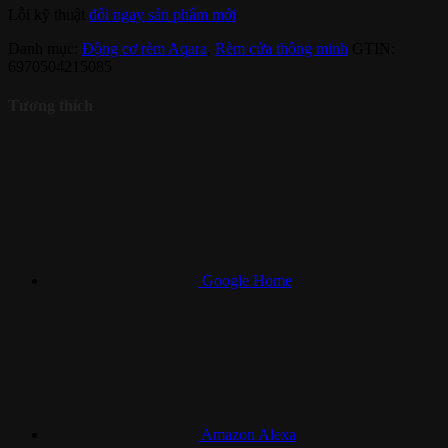
Lỗi kỹ thuật
đổi ngay sản phẩm mới
Danh mục:
Động cơ rèm Aqara
,
Rèm cửa thông minh
GTIN:
6970504215085
Tương thích
Google Home
Amazon Alexa