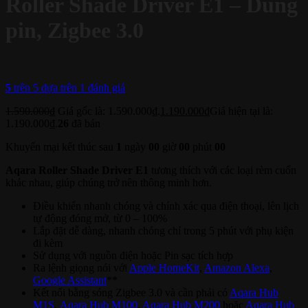
Roller Shade Driver E1 – Dùng
pin, Zigbee 3.0
5
trên 5 dựa trên
1
đánh giá
1.590.000
₫
Giá gốc là: 1.590.000₫.
1.190.000
₫
Giá hiện tại là:
1.190.000₫.
26
đã bán
Khuyến mại kết thúc sau
1
ngày
00
giờ
00
phút
00
Aqara Roller Shade Driver E1
tương thích với các loại rèm cuốn
khác nhau, giúp chúng trở nên thông minh hơn.
Điều khiển nhanh chóng và chính xác qua điện thoại, lên lịch
tự động đóng mở, từ 0 – 100%
Lắp đặt dễ dàng, nhanh chóng chỉ trong 5 phút với phụ kiện
đi kèm
Sử dụng với nguồn điện hoặc Pin sạc tích hợp
Ra lệnh giọng nói với
Apple HomeKit
,
Amazon Alexa
,
Google Assistant
**
Kết nối bằng sóng Zigbee 3.0 và cần phải có
Aqara Hub
M1S
,
Aqara Hub M100
,
Aqara Hub M200
hoặc
Aqara Hub