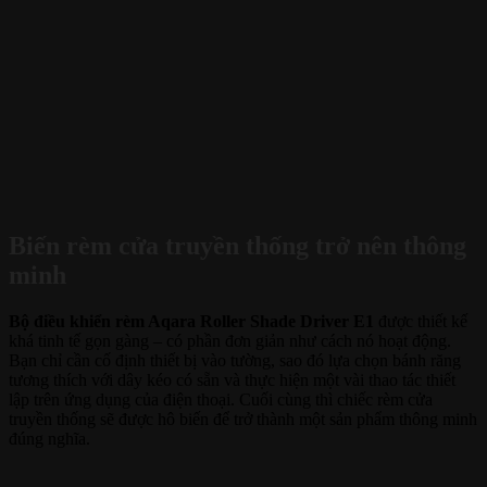
Biến rèm cửa truyền thống trở nên thông
minh
Bộ điều khiển rèm Aqara Roller Shade Driver E1
được thiết kế
khá tinh tế gọn gàng – có phần đơn giản như cách nó hoạt động.
Bạn chỉ cần cố định thiết bị vào tường, sao đó lựa chọn bánh răng
tương thích với dây kéo có sẵn và thực hiện một vài thao tác thiết
lập trên ứng dụng của điện thoại. Cuối cùng thì chiếc rèm cửa
truyền thống sẽ được hô biến để trở thành một sản phẩm thông minh
đúng nghĩa.