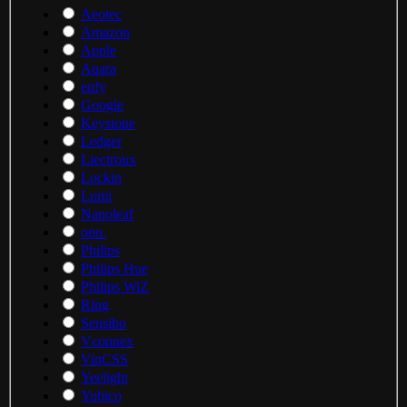
Aeotec
Amazon
Apple
Aqara
eufy
Google
Keystone
Ledger
Liectroux
Lockin
Lumi
Nanoleaf
onn.
Philips
Philips Hue
Philips WiZ
Ring
Sensibo
Vconnex
VinCSS
Yeelight
Yubico