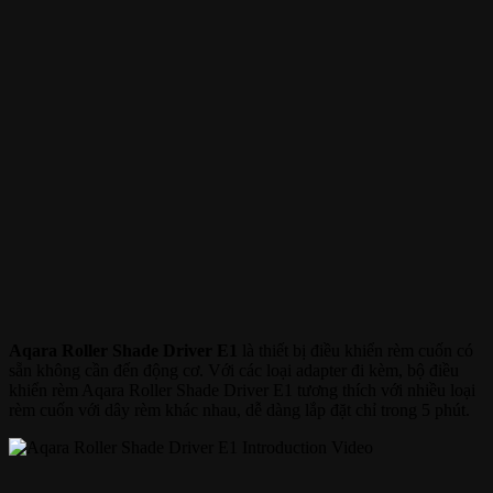
Aqara Roller Shade Driver E1
là thiết bị điều khiển rèm cuốn có
sẵn không cần đến động cơ. Với các loại adapter đi kèm, bộ điều
khiển rèm Aqara Roller Shade Driver E1 tương thích với nhiều loại
rèm cuốn với dây rèm khác nhau, dễ dàng lắp đặt chỉ trong 5 phút.