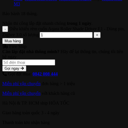
M3
Bảo hành 18 tháng.
Nhận thi công lắp đặt nhanh chóng
trong 1 ngày
.
Điều khiển rèm cuốn Aqara Roller Shade Driver E1 - Dùng pin,
Zigbee 3.0 số lượng
Mua hàng
Free Ship
Cần lắp đặt nhà thông minh?
Hãy để lại thông tin, chúng tôi liên
hệ ngay
Gọi ngay
Gọi đặt mua:
0842 008 444
Miễn phí vận chuyển
đơn hàng > 1 triệu
Miễn phí vận chuyển
với khách hàng cũ
Hà Nội & TP. HCM ship HỎA TỐC
Giao hàng toàn quốc 3 - 4 ngày
Thanh toán khi nhận hàng