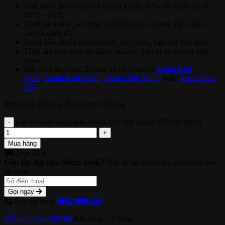
Khả năng diệt khuẩn và kháng khuẩn 99% với nhiệt độ từ
45ºC – 65ºC
Thiết kế tinh tế, sử dụng chất liệu thép carbon chắc chắn,
truyền nhiệt tốt
Bảng điều khiển chống nước, tùy chỉnh, hẹn giờ đơn giản
Thiết lập ngữ cảnh tự động, quản lý thiết bị từ xa qua điện
thoại
Kết nối bằng sóng Zigbee và cần phải có
Aqara Hub
M1S
,
Aqara Hub M100
,
Aqara Hub M200
hoặc
Aqara Hub
M3
Phiên bản Nội địa. Bảo hành 18 tháng.
Giá treo sấy khăn tắm Aqara H1, diệt khuẩn 99% số lượng
Mua hàng
Free Ship
Cần lắp đặt nhà thông minh?
Hãy để lại thông tin, chúng tôi liên
hệ ngay
Gọi ngay
Gọi đặt mua:
0842 008 444
Miễn phí vận chuyển
đơn hàng > 1 triệu