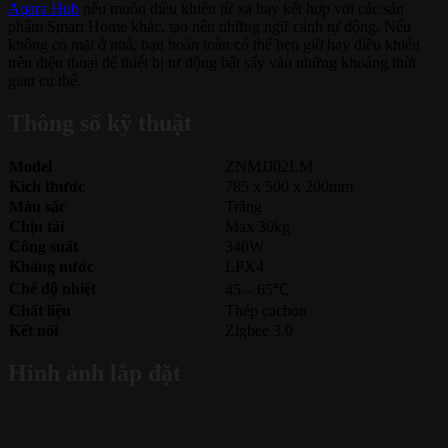
Aqara Hub
nếu muốn điều khiển từ xa hay kết hợp với các sản
phẩm Smart Home khác, tạo nên những ngữ cảnh tự động. Nếu
không có mặt ở nhà, bạn hoàn toàn có thể hẹn giờ hay điều khiển
trên điện thoại để thiết bị tự động bật sấy vào những khoảng thời
gian cụ thể.
Thông số kỹ thuật
Model
ZNMJJ02LM
Kích thước
785 x 500 x 200mm
Màu săc
Trắng
Chịu tải
Max 30kg
Công suất
340W
Kháng nước
LPX4
Chế độ nhiệt
45 – 65℃
Chất liệu
Thép cacbon
Kết nối
Zigbee 3.0
Hinh ảnh lắp đặt