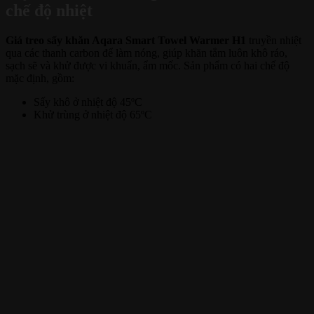
chế độ nhiệt
Giá treo sấy khăn Aqara Smart Towel Warmer H1
truyền nhiệt
qua các thanh carbon để làm nóng, giúp khăn tắm luôn khô ráo,
sạch sẽ và khử được vi khuẩn, ẩm mốc. Sản phẩm có hai chế độ
mặc định, gồm:
Sấy khô ở nhiệt độ 45ºC
Khử trùng ở nhiệt độ 65ºC