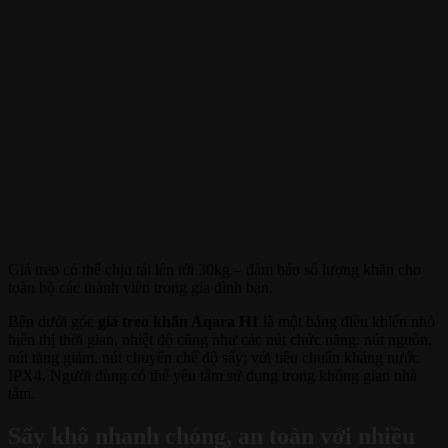
Giá treo có thể chịu tải lên tới 30kg – đảm bảo số lượng khăn cho
toàn bộ các thành viên trong gia đình bạn.
Bên dưới góc
giá treo khăn Aqara H1
là một bảng điều khiển nhỏ
hiển thị thời gian, nhiệt độ cũng như các nút chức năng: nút nguồn,
nút tăng giảm, nút chuyển chế độ sấy; với tiêu chuẩn kháng nước
IPX4. Người dùng có thể yên tâm sử dụng trong không gian nhà
tắm.
Sấy khô nhanh chóng, an toàn với nhiều