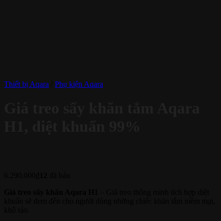
Thiết bị Aqara
/
Phụ kiện Aqara
Giá treo sấy khăn tắm Aqara
H1, diệt khuẩn 99%
6.290.000
₫
12
đã bán
Giá treo sấy khăn Aqara H1
– Giá treo thông minh tích hợp diệt
khuẩn sẽ đem đến cho người dùng những chiếc khăn tắm mềm mại,
khô ráo.