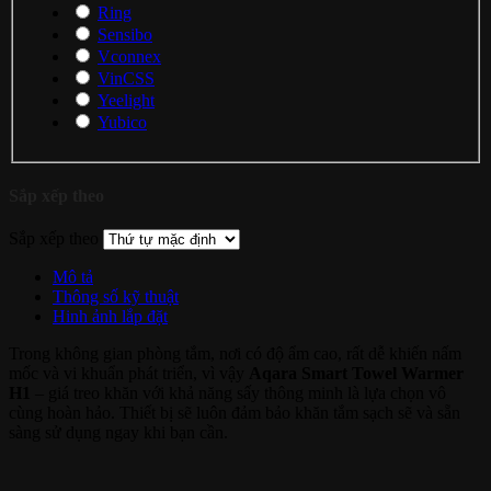
Ring
Sensibo
Vconnex
VinCSS
Yeelight
Yubico
Sắp xếp theo
Sắp xếp theo
Mô tả
Thông số kỹ thuật
Hinh ảnh lắp đặt
Trong không gian phòng tắm, nơi có độ ẩm cao, rất dễ khiến nấm
mốc và vi khuẩn phát triển, vì vậy
Aqara Smart Towel Warmer
H1
– giá treo khăn với khả năng sấy thông minh là lựa chọn vô
cùng hoàn hảo. Thiết bị sẽ luôn đảm bảo khăn tắm sạch sẽ và sẵn
sàng sử dụng ngay khi bạn cần.