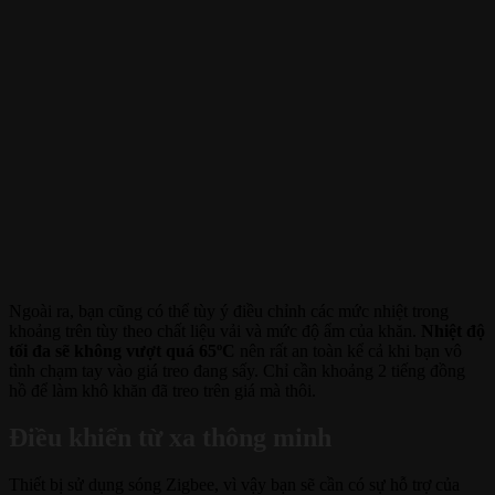
Ngoài ra, bạn cũng có thể tùy ý điều chỉnh các mức nhiệt trong
khoảng trên tùy theo chất liệu vải và mức độ ẩm của khăn.
Nhiệt độ
tối đa sẽ không vượt quá 65ºC
nên rất an toàn kể cả khi bạn vô
tình chạm tay vào giá treo đang sấy. Chỉ cần khoảng 2 tiếng đồng
hồ để làm khô khăn đã treo trên giá mà thôi.
Điều khiển từ xa thông minh
Thiết bị sử dụng sóng Zigbee, vì vậy bạn sẽ cần có sự hỗ trợ của