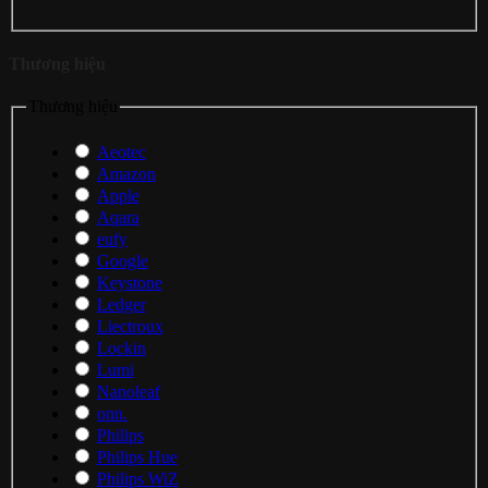
Thương hiệu
Thương hiệu
Aeotec
Amazon
Apple
Aqara
eufy
Google
Keystone
Ledger
Liectroux
Lockin
Lumi
Nanoleaf
onn.
Philips
Philips Hue
Philips WiZ