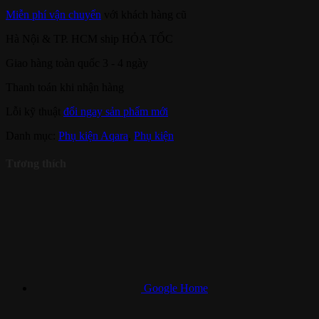
Miễn phí vận chuyển
với khách hàng cũ
Hà Nội & TP. HCM ship HỎA TỐC
Giao hàng toàn quốc 3 - 4 ngày
Thanh toán khi nhận hàng
Lỗi kỹ thuật
đổi ngay sản phẩm mới
Danh mục:
Phụ kiện Aqara
,
Phụ kiện
Tương thích
Google Home