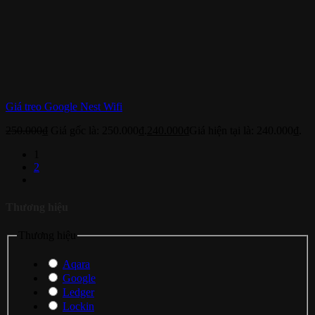
Giá treo Google Nest Wifi
250.000
₫
Giá gốc là: 250.000₫.
240.000
₫
Giá hiện tại là: 240.000₫.
1
2
Thương hiệu
Thương hiệu
Aqara
Google
Ledger
Lockin