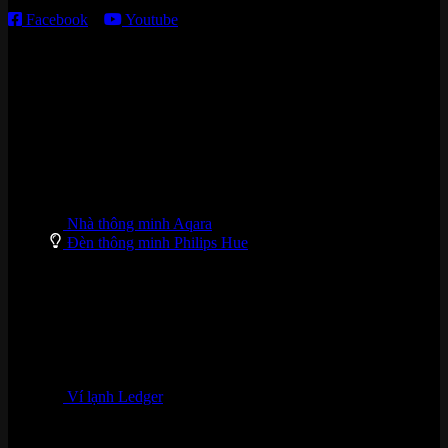
Facebook
–
Youtube
DANH MỤC SẢN PHẨM
Nhà thông minh Aqara
Đèn thông minh Philips Hue
Ví lạnh Ledger