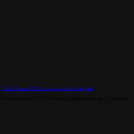
Thẻ từ Aqara NFC bảo mật cao, chống sao chép
150.000
₫
Giá gốc là: 150.000₫.
120.000
₫
Giá hiện tại là: 120.000₫.