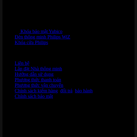
Khóa bảo mật Yubico
Đèn thông minh Philips WiZ
Khóa cửa Philips
HỖ TRỢ KHÁCH HÀNG
Liên hệ
Lắp đặt Nhà thông minh
Hướng dẫn sử dụng
Phương thức thanh toán
Phương thức vận chuyển
Chính sách kiểm hàng
,
đổi trả
,
bảo hành
Chính sách bảo mật