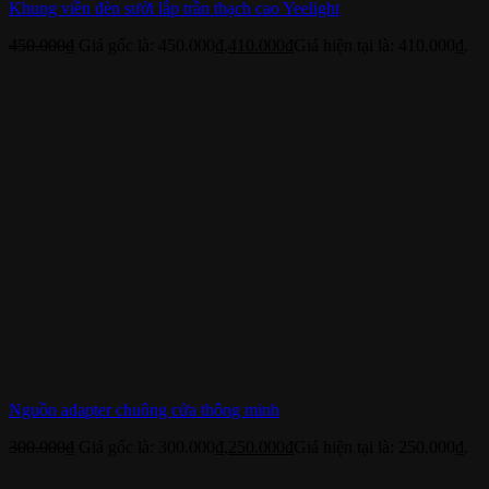
Khung viền đèn sưởi lắp trần thạch cao Yeelight
450.000
₫
Giá gốc là: 450.000₫.
410.000
₫
Giá hiện tại là: 410.000₫.
Nguồn adapter chuông cửa thông minh
300.000
₫
Giá gốc là: 300.000₫.
250.000
₫
Giá hiện tại là: 250.000₫.