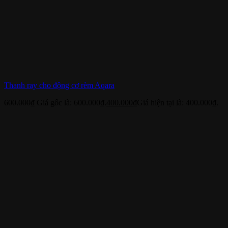
Thanh ray cho động cơ rèm Aqara
600.000
₫
Giá gốc là: 600.000₫.
400.000
₫
Giá hiện tại là: 400.000₫.