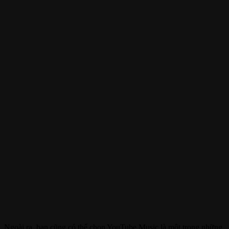
Ngoài ra, bạn cũng có thể chọn YouTube Music là một trong những