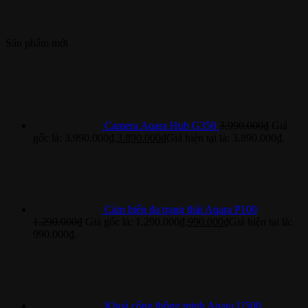
Sản phẩm mới
Camera Aqara Hub G350
3.990.000
₫
Giá
gốc là: 3.990.000₫.
3.890.000
₫
Giá hiện tại là: 3.890.000₫.
Cảm biến đa trạng thái Aqara P100
1.290.000
₫
Giá gốc là: 1.290.000₫.
990.000
₫
Giá hiện tại là:
990.000₫.
Khoá cổng thông minh Aqara U500