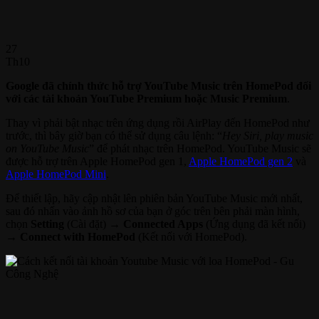
27
Th10
Google đã chính thức hỗ trợ YouTube Music trên HomePod đối
với các tài khoản YouTube Premium hoặc Music Premium
.
Thay vì phải bật nhạc trên ứng dụng rồi AirPlay đến HomePod như
trước, thì bây giờ bạn có thể sử dụng câu lệnh: “
Hey Siri, play music
on YouTube Music
” để phát nhạc trên HomePod. YouTube Music sẽ
được hỗ trợ trên Apple HomePod gen 1,
Apple HomePod gen 2
và
Apple HomePod Mini
.
Để thiết lập, hãy cập nhật lên phiên bản YouTube Music mới nhất,
sau đó nhấn vào ảnh hồ sơ của bạn ở góc trên bên phải màn hình,
chọn
Setting
(Cài đặt) →
Connected Apps
(Ứng dụng đã kết nối)
→
Connect with HomePod
(Kết nối với HomePod).