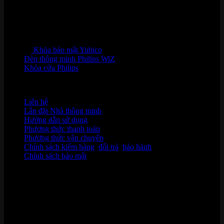
Khóa bảo mật Yubico
Đèn thông minh Philips WiZ
Khóa cửa Philips
HỖ TRỢ KHÁCH HÀNG
Liên hệ
Lắp đặt Nhà thông minh
Hướng dẫn sử dụng
Phương thức thanh toán
Phương thức vận chuyển
Chính sách kiểm hàng
,
đổi trả
,
bảo hành
Chính sách bảo mật