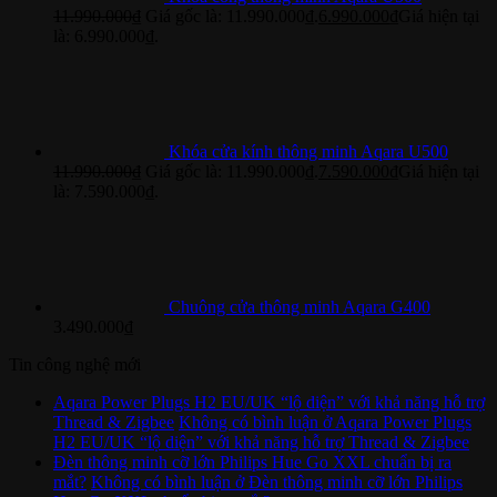
11.990.000
₫
Giá gốc là: 11.990.000₫.
6.990.000
₫
Giá hiện tại
là: 6.990.000₫.
Khóa cửa kính thông minh Aqara U500
11.990.000
₫
Giá gốc là: 11.990.000₫.
7.590.000
₫
Giá hiện tại
là: 7.590.000₫.
Chuông cửa thông minh Aqara G400
3.490.000
₫
Tin công nghệ mới
Aqara Power Plugs H2 EU/UK “lộ diện” với khả năng hỗ trợ
Thread & Zigbee
Không có bình luận
ở Aqara Power Plugs
H2 EU/UK “lộ diện” với khả năng hỗ trợ Thread & Zigbee
Đèn thông minh cỡ lớn Philips Hue Go XXL chuẩn bị ra
mắt?
Không có bình luận
ở Đèn thông minh cỡ lớn Philips