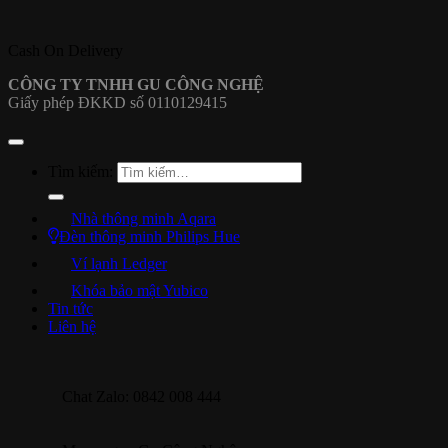
Cash On Delivery
CÔNG TY TNHH GU CÔNG NGHỆ
Giấy phép ĐKKD số 0110129415
Tìm kiếm:
Nhà thông minh Aqara
Đèn thông minh Philips Hue
Ví lạnh Ledger
Khóa bảo mật Yubico
Tin tức
Liên hệ
Chat Zalo: 0842 008 444