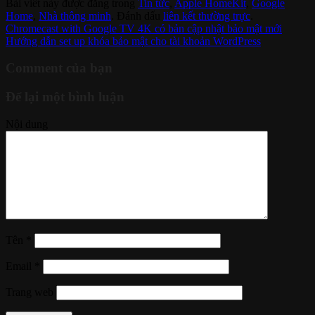
Bài viết này được đăng trong
Tin tức
,
Apple HomeKit
,
Google
Home
,
Nhà thông minh
. Đánh dấu
liên kết thường trực
.
Chromecast with Google TV 4K có bản cập nhật bảo mật mới
Hướng dẫn set up khóa bảo mật cho tài khoản WordPress
Comment của bạn
Để lại một bình luận
Nội dung
Tên
*
Email
*
Trang web