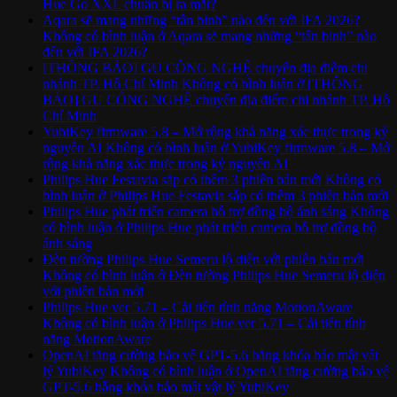
Hue Go XXL chuẩn bị ra mắt?
Aqara sẽ mang những “tân binh” nào đến với IFA 2026?
Không có bình luận
ở Aqara sẽ mang những “tân binh” nào
đến với IFA 2026?
[THÔNG BÁO] GU CÔNG NGHỆ chuyển địa điểm chi
nhánh TP. Hồ Chí Minh
Không có bình luận
ở [THÔNG
BÁO] GU CÔNG NGHỆ chuyển địa điểm chi nhánh TP. Hồ
Chí Minh
YubiKey firmware 5.8 – Mở rộng khả năng xác thực trong kỷ
nguyên AI
Không có bình luận
ở YubiKey firmware 5.8 – Mở
rộng khả năng xác thực trong kỷ nguyên AI
Philips Hue Festavia sắp có thêm 3 phiên bản mới
Không có
bình luận
ở Philips Hue Festavia sắp có thêm 3 phiên bản mới
Philips Hue phát triển camera hỗ trợ đồng bộ ánh sáng
Không
có bình luận
ở Philips Hue phát triển camera hỗ trợ đồng bộ
ánh sáng
Đèn tường Philips Hue Semeru lộ diện với phiên bản mới
Không có bình luận
ở Đèn tường Philips Hue Semeru lộ diện
với phiên bản mới
Philips Hue ver 5.71 – Cải tiến tính năng MotionAware
Không có bình luận
ở Philips Hue ver 5.71 – Cải tiến tính
năng MotionAware
OpenAI tăng cường bảo vệ GPT-5.6 bằng khóa bảo mật vật
lý YubiKey
Không có bình luận
ở OpenAI tăng cường bảo vệ
GPT-5.6 bằng khóa bảo mật vật lý YubiKey