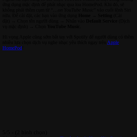
ứng dụng mặc định để phát nhạc qua loa HomePod. Khi đó, sẽ
không phải thêm cụm từ “…
on YouTube Music
” vào cuối lệnh Siri
nữa. Để cài đặt, các bạn vào ứng dụng
Home
→
Setting
(Cài
đặt) → Chọn tên người dùng → Nhấn vào
Default Service
(Dịch
vụ mặc định) → Chọn
YouTube Music
.
Hi vọng Apple cũng sớm bắt tay với Spotify để người dùng có thêm
nhiều lựa chọn dịch vụ nghe nhạc yêu thích ngay trên
Apple
HomePod
!
5/5 - (2 bình chọn)