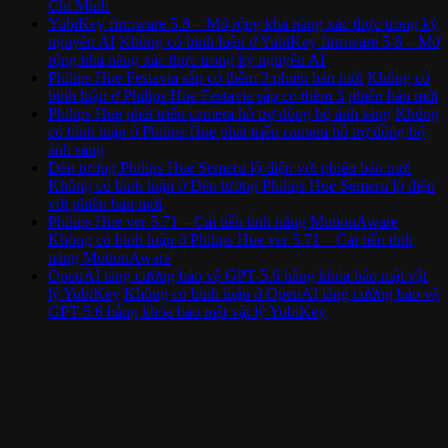
Chí Minh
YubiKey firmware 5.8 – Mở rộng khả năng xác thực trong kỷ
nguyên AI
Không có bình luận
ở YubiKey firmware 5.8 – Mở
rộng khả năng xác thực trong kỷ nguyên AI
Philips Hue Festavia sắp có thêm 3 phiên bản mới
Không có
bình luận
ở Philips Hue Festavia sắp có thêm 3 phiên bản mới
Philips Hue phát triển camera hỗ trợ đồng bộ ánh sáng
Không
có bình luận
ở Philips Hue phát triển camera hỗ trợ đồng bộ
ánh sáng
Đèn tường Philips Hue Semeru lộ diện với phiên bản mới
Không có bình luận
ở Đèn tường Philips Hue Semeru lộ diện
với phiên bản mới
Philips Hue ver 5.71 – Cải tiến tính năng MotionAware
Không có bình luận
ở Philips Hue ver 5.71 – Cải tiến tính
năng MotionAware
OpenAI tăng cường bảo vệ GPT-5.6 bằng khóa bảo mật vật
lý YubiKey
Không có bình luận
ở OpenAI tăng cường bảo vệ
GPT-5.6 bằng khóa bảo mật vật lý YubiKey