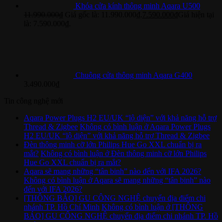
Khóa cửa kính thông minh Aqara U500
11.990.000
₫
Giá gốc là: 11.990.000₫.
7.590.000
₫
Giá hiện tại
là: 7.590.000₫.
Chuông cửa thông minh Aqara G400
3.490.000
₫
Tin công nghệ mới
Aqara Power Plugs H2 EU/UK “lộ diện” với khả năng hỗ trợ
Thread & Zigbee
Không có bình luận
ở Aqara Power Plugs
H2 EU/UK “lộ diện” với khả năng hỗ trợ Thread & Zigbee
Đèn thông minh cỡ lớn Philips Hue Go XXL chuẩn bị ra
mắt?
Không có bình luận
ở Đèn thông minh cỡ lớn Philips
Hue Go XXL chuẩn bị ra mắt?
Aqara sẽ mang những “tân binh” nào đến với IFA 2026?
Không có bình luận
ở Aqara sẽ mang những “tân binh” nào
đến với IFA 2026?
[THÔNG BÁO] GU CÔNG NGHỆ chuyển địa điểm chi
nhánh TP. Hồ Chí Minh
Không có bình luận
ở [THÔNG
BÁO] GU CÔNG NGHỆ chuyển địa điểm chi nhánh TP. Hồ