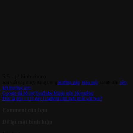
5/5 - (2 bình chọn)
Bài viết này được đăng trong
Hướng dẫn
,
Bảo mật
. Đánh dấu
liên
kết thường trực
.
Google đã hỗ trợ YouTube Music trên HomePod
Đâu là đèn LED dây Gradient phù hợp nhất với bạn?
Comment của bạn
Để lại một bình luận