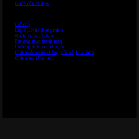
Khóa cửa Philips
HỖ TRỢ KHÁCH HÀNG
Liên hệ
Lắp đặt Nhà thông minh
Hướng dẫn sử dụng
Phương thức thanh toán
Phương thức vận chuyển
Chính sách kiểm hàng
,
đổi trả
,
bảo hành
Chính sách bảo mật