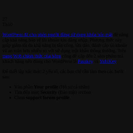
27
Th10
WordPress đã cho phép người dùng sử dụng khóa bảo mật
để nâng
cấp khả năng bảo vệ tài khoản khi đăng nhập. Phương thức này
giúp giảm tối đa khả năng bị tấn công, lừa đảo, đánh cắp tài khoản
và an toàn hơn nhiều so với sử dụng mật khẩu thông thường. Trên
trang Web chính thức của hãng
cũng đề cập đến 2 sảm phẩm mà
khách hàng nên dùng cho WordPress là
Passkey
và
YubiKey
Để thiết lập xác thực 2 yếu tố, các bạn chỉ cần làm theo các bước
sau:
Vào phần
Your profile
(Hồ sơ cá nhân)
Tìm đến mục
Security
(Bảo mật) section
Chọn
support forum profile
.