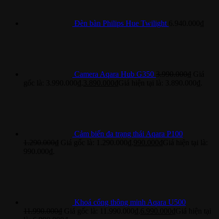
Đèn bàn Philips Hue Twilight
6.940.000
₫
Camera Aqara Hub G350
3.990.000
₫
Giá
gốc là: 3.990.000₫.
3.890.000
₫
Giá hiện tại là: 3.890.000₫.
Cảm biến đa trạng thái Aqara P100
1.290.000
₫
Giá gốc là: 1.290.000₫.
990.000
₫
Giá hiện tại là:
990.000₫.
Khoá cổng thông minh Aqara U500
11.990.000
₫
Giá gốc là: 11.990.000₫.
6.990.000
₫
Giá hiện tại