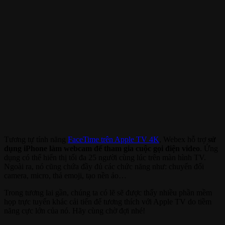
Tương tự tính năng
FaceTime trên Apple TV 4K
, Webex hỗ trợ
sử
dụng iPhone làm webcam để tham gia cuộc gọi điện video
. Ứng
dụng có thể hiển thị tối đa 25 người cùng lúc trên màn hình TV.
Ngoài ra, nó cũng chứa đầy đủ các chức năng như: chuyển đổi
camera, micro, thả emoji, tạo nền ảo…
Trong tương lai gần, chúng ta có lẽ sẽ được thấy nhiều phần mềm
họp trực tuyến khác cải tiến để tương thích với Apple TV do tiềm
năng cực lớn của nó. Hãy cùng chờ đợi nhé!