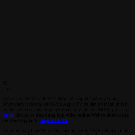
06
Th3
Với việc tvOS 17 và iOS 17 được bổ sung khả năng sử dụng
iPhone làm webcam, khiến cho Apple TV đã dần trở thành thiết bị
ưa thích cho các cuộc họp trực tuyến quy mô lớn. Mới đây, Cisco và
Apple
đã tung ra
ứng dụng họp video online Webex dành riêng
cho thiết bị giải trí
Apple TV 4K
.
Ứng dụng này hoạt động bằng cách hiển thị mã QR trên màn hình