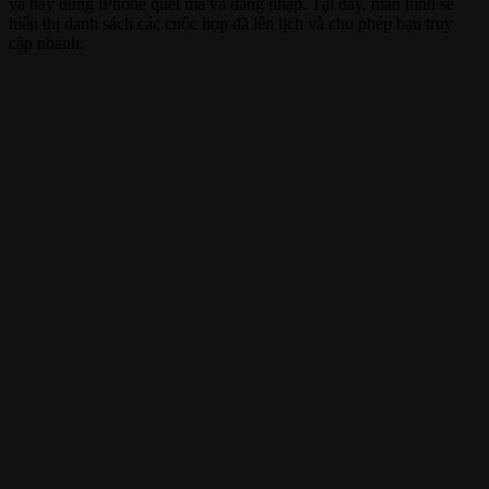
và hãy dùng iPhone quét mã và đăng nhập. Tại đây, màn hình sẽ
hiển thị danh sách các cuộc họp đã lên lịch và cho phép bạn truy
cập nhanh.