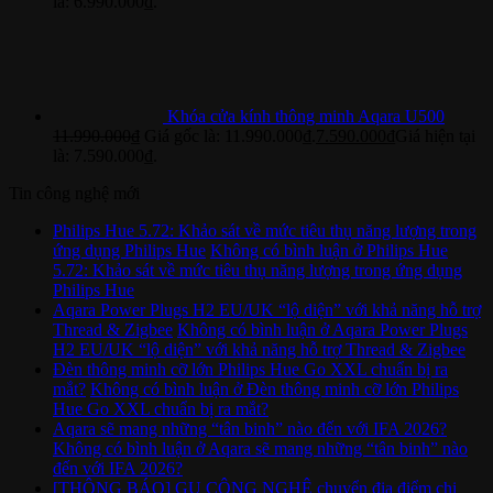
là: 6.990.000₫.
Khóa cửa kính thông minh Aqara U500
11.990.000
₫
Giá gốc là: 11.990.000₫.
7.590.000
₫
Giá hiện tại
là: 7.590.000₫.
Tin công nghệ mới
Philips Hue 5.72: Khảo sát về mức tiêu thụ năng lượng trong
ứng dụng Philips Hue
Không có bình luận
ở Philips Hue
5.72: Khảo sát về mức tiêu thụ năng lượng trong ứng dụng
Philips Hue
Aqara Power Plugs H2 EU/UK “lộ diện” với khả năng hỗ trợ
Thread & Zigbee
Không có bình luận
ở Aqara Power Plugs
H2 EU/UK “lộ diện” với khả năng hỗ trợ Thread & Zigbee
Đèn thông minh cỡ lớn Philips Hue Go XXL chuẩn bị ra
mắt?
Không có bình luận
ở Đèn thông minh cỡ lớn Philips
Hue Go XXL chuẩn bị ra mắt?
Aqara sẽ mang những “tân binh” nào đến với IFA 2026?
Không có bình luận
ở Aqara sẽ mang những “tân binh” nào
đến với IFA 2026?
[THÔNG BÁO] GU CÔNG NGHỆ chuyển địa điểm chi