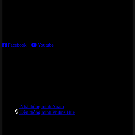
Kho giao HCM
:
179 Nguyễn Cư Trinh, P. Cầu Ông Lãnh, TP. HCM
Thời gian làm việc:
T2 – T6: 8h30 – 12h00; 13h30 – 18h00
T7 – CN: 8h30 – 12h00; 13h30 – 16h00
Facebook
–
Youtube
DANH MỤC SẢN PHẨM
Nhà thông minh Aqara
Đèn thông minh Philips Hue