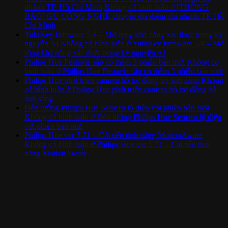
nhánh TP. Hồ Chí Minh
Không có bình luận
ở [THÔNG
BÁO] GU CÔNG NGHỆ chuyển địa điểm chi nhánh TP. Hồ
Chí Minh
YubiKey firmware 5.8 – Mở rộng khả năng xác thực trong kỷ
nguyên AI
Không có bình luận
ở YubiKey firmware 5.8 – Mở
rộng khả năng xác thực trong kỷ nguyên AI
Philips Hue Festavia sắp có thêm 3 phiên bản mới
Không có
bình luận
ở Philips Hue Festavia sắp có thêm 3 phiên bản mới
Philips Hue phát triển camera hỗ trợ đồng bộ ánh sáng
Không
có bình luận
ở Philips Hue phát triển camera hỗ trợ đồng bộ
ánh sáng
Đèn tường Philips Hue Semeru lộ diện với phiên bản mới
Không có bình luận
ở Đèn tường Philips Hue Semeru lộ diện
với phiên bản mới
Philips Hue ver 5.71 – Cải tiến tính năng MotionAware
Không có bình luận
ở Philips Hue ver 5.71 – Cải tiến tính
năng MotionAware