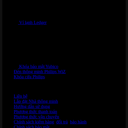
Ví lạnh Ledger
Khóa bảo mật Yubico
Đèn thông minh Philips WiZ
Khóa cửa Philips
HỖ TRỢ KHÁCH HÀNG
Liên hệ
Lắp đặt Nhà thông minh
Hướng dẫn sử dụng
Phương thức thanh toán
Phương thức vận chuyển
Chính sách kiểm hàng
,
đổi trả
,
bảo hành
Chính sách bảo mật