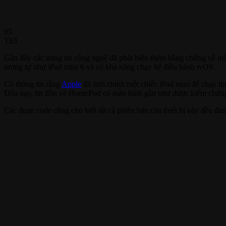
05
Th3
Gần đây các trang tin công nghệ đã phát hiện thêm bằng chứng về m
tương tự như iPad mini 6 và có khả năng chạy hệ điều hành tvOS.
Có thông tin rằng
Apple
đã tinh chỉnh một chiếc iPad mini để chạy t
Đến nay, tin đồn về HomePod có màn hình gần như được kiểm chứng kh
Các đoạn code cũng cho biết tất cả phiên bản của thiết bị này đều đ