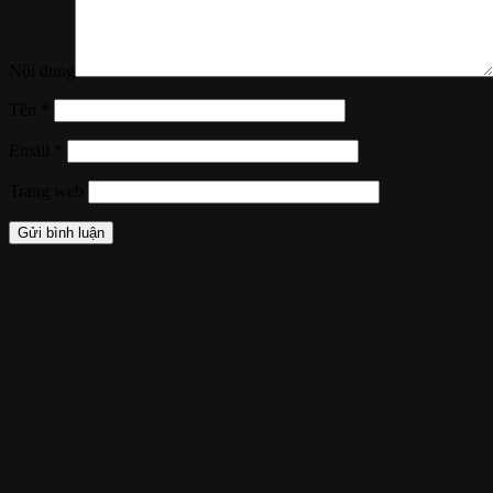
Nội dung
Tên
*
Email
*
Trang web