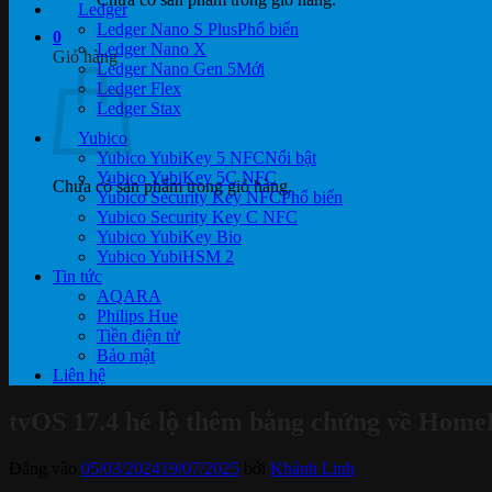
Ledger
Ledger Nano S Plus
0
Ledger Nano X
Giỏ hàng
Ledger Nano Gen 5
Ledger Flex
Ledger Stax
Yubico
Yubico YubiKey 5 NFC
Yubico YubiKey 5C NFC
Chưa có sản phẩm trong giỏ hàng.
Yubico Security Key NFC
Yubico Security Key C NFC
Yubico YubiKey Bio
Yubico YubiHSM 2
Tin tức
AQARA
Philips Hue
Tiền điện tử
Bảo mật
Liên hệ
tvOS 17.4 hé lộ thêm bằng chứng về Home
Đăng vào
05/03/2024
19/07/2025
bởi
Khánh Linh