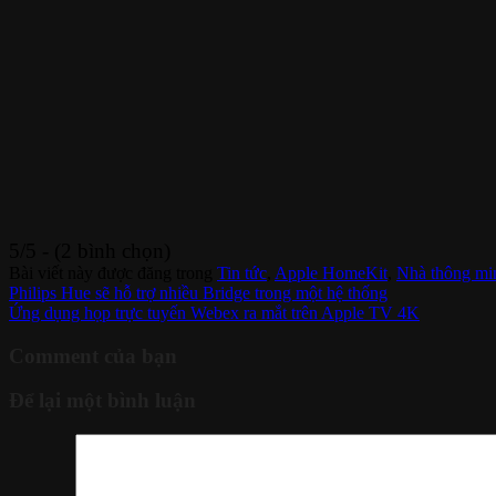
5/5 - (2 bình chọn)
Bài viết này được đăng trong
Tin tức
,
Apple HomeKit
,
Nhà thông mi
Philips Hue sẽ hỗ trợ nhiều Bridge trong một hệ thống
Ứng dụng họp trực tuyến Webex ra mắt trên Apple TV 4K
Comment của bạn
Để lại một bình luận