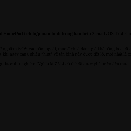
ột
HomePod tích hợp màn hình trong bản beta 3 của tvOS 17.4
. Co
hử nghiệm tvOS vào năm ngoái, mục đích là đánh giá khả năng hoạt độ
i ngày càng nhiều “hint” về tân bình này được tiết lộ, mới nhất là 
ang được thử nghiệm. Nghĩa là Z314 có thể đã được phát triển đến mức đ