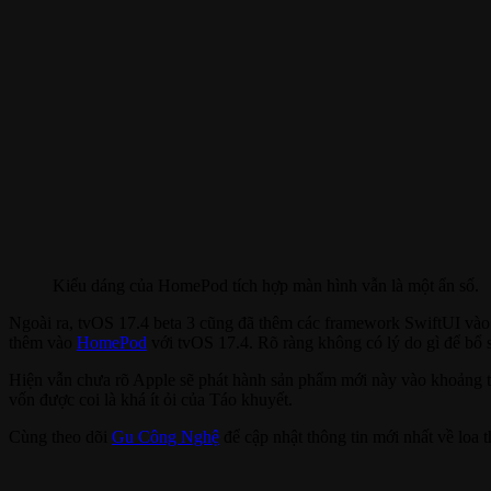
Kiểu dáng của HomePod tích hợp màn hình vẫn là một ẩn số.
Ngoài ra, tvOS 17.4 beta 3 cũng đã thêm các framework SwiftUI và
thêm vào
HomePod
với tvOS 17.4. Rõ ràng không có lý do gì để bổ
Hiện vẫn chưa rõ Apple sẽ phát hành sản phẩm mới này vào khoảng 
vốn được coi là khá ít ỏi của Táo khuyết.
Cùng theo dõi
Gu Công Nghệ
để cập nhật thông tin mới nhất về loa 