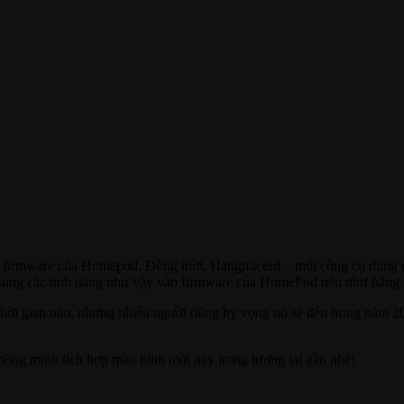
o firmware của Homepod. Đồng thời, Hangtracerd – một công cụ dùng đ
 sung các tính năng như vậy vào firmware của HomePod nếu như hãng k
thời gian nào, nhưng nhiều người dùng hy vọng nó sẽ đến trong năm 
thông minh tích hợp màn hình mới này trong tương lai gần nhé!