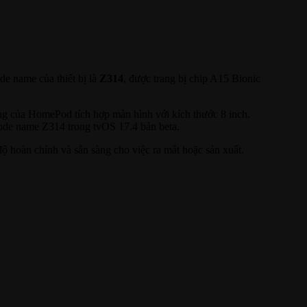
de name của thiết bị là
Z314
, được trang bị chip A15 Bionic
ng của HomePod tích hợp màn hình với kích thước 8 inch.
code name Z314 trong tvOS 17.4 bản beta.
ộ hoàn chỉnh và sẵn sàng cho việc ra mắt hoặc sản xuất.