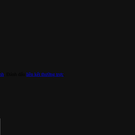
nh
. Đánh dấu
liên kết thường trực
.