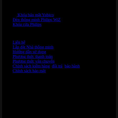
Khóa bảo mật Yubico
Đèn thông minh Philips WiZ
Khóa cửa Philips
HỖ TRỢ KHÁCH HÀNG
Liên hệ
Lắp đặt Nhà thông minh
Hướng dẫn sử dụng
Phương thức thanh toán
Phương thức vận chuyển
Chính sách kiểm hàng
,
đổi trả
,
bảo hành
Chính sách bảo mật