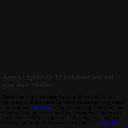
Aqara Lightstrip T1 linh hoạt hơn với
giao thức Matter
Người dùng có thể điều khiển, lên lịch tự động bật/tắt, hẹn giờ
Philips Hue Lightstrip Plus thông qua
Bluetooth hoặc sóng Zigbee
nhờ kết nối với
Hue Bridge
. Đồng thời, bạn cũng có thể điều khiển
đèn từ xa thông qua vài thao tác đơn giản trong Hue app trên điện
thoại, ipad,… Với Aqara Lightstrip T1, bạn cũng có thể thực hiện
điều tương tự, nhưng trung tâm của dây đèn này sẽ là
Aqara Hub
.