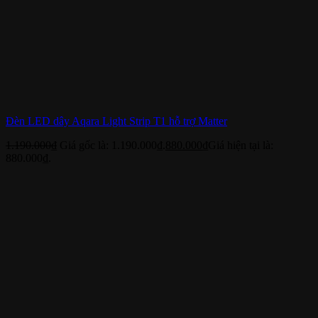
Đèn LED dây Aqara Light Strip T1 hỗ trợ Matter
1.190.000
₫
Giá gốc là: 1.190.000₫.
880.000
₫
Giá hiện tại là:
880.000₫.