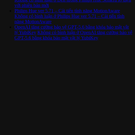
với phiên bản mới
Philips Hue ver 5.71 – Cải tiến tính năng MotionAware
Không có bình luận
ở Philips Hue ver 5.71 – Cải tiến tính
năng MotionAware
OpenAI tăng cường bảo vệ GPT-5.6 bằng khóa bảo mật vật
lý YubiKey
Không có bình luận
ở OpenAI tăng cường bảo vệ
GPT-5.6 bằng khóa bảo mật vật lý YubiKey