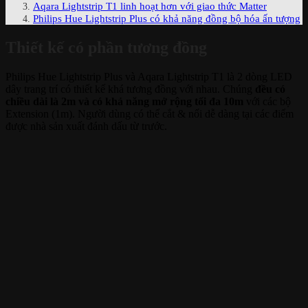
Aqara Lightstrip T1 linh hoạt hơn với giao thức Matter
Philips Hue Lightstrip Plus có khả năng đồng bộ hóa ấn tượng
Thiết kế có phần tương đồng
Philips Hue Lightstrip Plus và Aqara Lightstrip T1 là 2 dòng LED
dây trang trí có thiết kế khá tương đồng với nhau. Chúng
đều có
chiều dài là 2m và có khả năng mở rộng tối đa 10m
với các bộ
Extension (1m). Người dùng có thể cắt & nối dễ dàng tại các điểm
được nhà sản xuất đánh dấu từ trước.