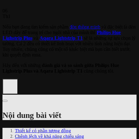
06
Th1
Nếu bạn đang tìm kiếm sản phầm
đèn thông minh
và đặc biệt là đèn
LED dây để trang trí cho ngôi nhà của mình thì
Philips Hue
Lighstrip Plus
và
Aqara Lightstrip T1
sẽ là những sự lựa chọn lý
tưởng. Cả 2 đều có thiết kế linh hoạt với nhiều tính năng hiện đại.
Tuy nhiên, chúng cũng có một số khác biệt mà bạn cần biết trước
khi quyết định mua.
Hãy đến với những
đánh giá và so sánh giữa Philips Hue
Lighstrip Plus và Aqara Lightstrip T1
cùng chúng tôi.
Nội dung bài viết
Thiết kế có phần tương đồng
Chênh lệch về khả năng chiếu sáng