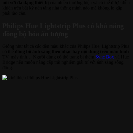
nối với đa dạng thiết bị
của nhiều thương hiệu và có thể được điều
khiển trên bất kỳ nền tảng nhà thông minh nào mà không lo gặp
phải rào cản.
Philips Hue Lightstrip Plus có khả năng
đồng bộ hóa ấn tượng
Giống như tất cả các đèn màu khác của Philips Hue, Lightstrip Plus
có thể
đồng bộ ánh sáng theo nhạc hay nội dung trên màn hình
TV, máy tính… Người dùng có thể trang bị thêm
Sync Box
và Hue
Bridge nếu muốn nâng cấp trải nghiệm giải trí với ánh sáng sống
động.