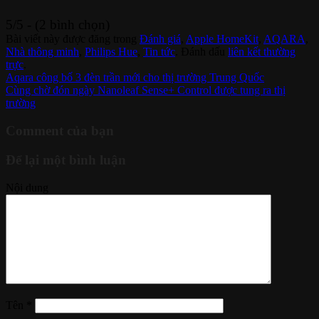
5/5 - (2 bình chọn)
Bài viết này được đăng trong
Đánh giá
,
Apple HomeKit
,
AQARA
,
Nhà thông minh
,
Philips Hue
,
Tin tức
. Đánh dấu
liên kết thường
trực
.
Aqara công bố 3 đèn trần mới cho thị trường Trung Quốc
Cùng chờ đón ngày Nanoleaf Sense+ Control được tung ra thị
trường
Comment của bạn
Để lại một bình luận
Nội dung
Tên
*