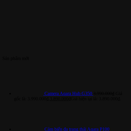
Sản phẩm mới
Camera Aqara Hub G350
3.990.000
₫
Giá
gốc là: 3.990.000₫.
3.890.000
₫
Giá hiện tại là: 3.890.000₫.
Cảm biến đa trạng thái Aqara P100