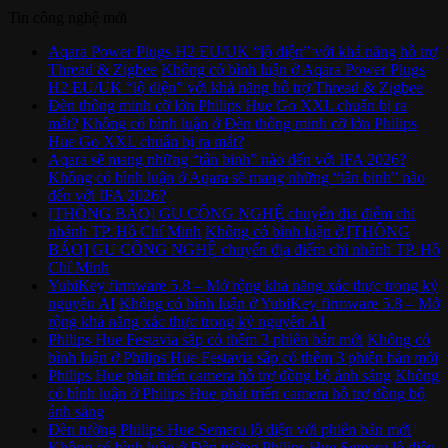
Tin công nghệ mới
Aqara Power Plugs H2 EU/UK “lộ diện” với khả năng hỗ trợ
Thread & Zigbee
Không có bình luận
ở Aqara Power Plugs
H2 EU/UK “lộ diện” với khả năng hỗ trợ Thread & Zigbee
Đèn thông minh cỡ lớn Philips Hue Go XXL chuẩn bị ra
mắt?
Không có bình luận
ở Đèn thông minh cỡ lớn Philips
Hue Go XXL chuẩn bị ra mắt?
Aqara sẽ mang những “tân binh” nào đến với IFA 2026?
Không có bình luận
ở Aqara sẽ mang những “tân binh” nào
đến với IFA 2026?
[THÔNG BÁO] GU CÔNG NGHỆ chuyển địa điểm chi
nhánh TP. Hồ Chí Minh
Không có bình luận
ở [THÔNG
BÁO] GU CÔNG NGHỆ chuyển địa điểm chi nhánh TP. Hồ
Chí Minh
YubiKey firmware 5.8 – Mở rộng khả năng xác thực trong kỷ
nguyên AI
Không có bình luận
ở YubiKey firmware 5.8 – Mở
rộng khả năng xác thực trong kỷ nguyên AI
Philips Hue Festavia sắp có thêm 3 phiên bản mới
Không có
bình luận
ở Philips Hue Festavia sắp có thêm 3 phiên bản mới
Philips Hue phát triển camera hỗ trợ đồng bộ ánh sáng
Không
có bình luận
ở Philips Hue phát triển camera hỗ trợ đồng bộ
ánh sáng
Đèn tường Philips Hue Semeru lộ diện với phiên bản mới
Không có bình luận
ở Đèn tường Philips Hue Semeru lộ diện