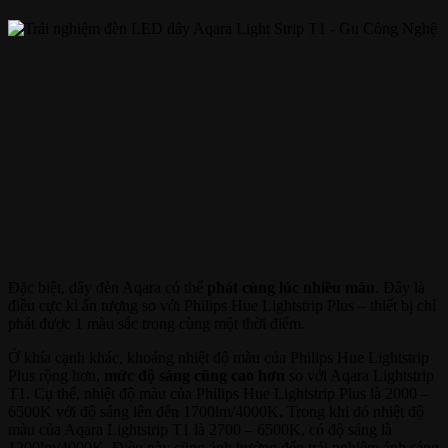
Đặc biệt, dây đèn Aqara có thể
phát cùng lúc nhiều màu
. Đây là
điều cực kì ấn tượng so với Philips Hue Lightstrip Plus – thiết bị chỉ
phát được 1 màu sắc trong cùng một thời điểm.
Ở khía cạnh khác, khoảng nhiệt độ màu của Philips Hue Lightstrip
Plus rộng hơn,
mức độ sáng cũng cao hơn
so với Aqara Lightstrip
T1. Cụ thể, nhiệt độ màu của Philips Hue Lightstrip Plus là 2000 –
6500K với độ sáng lên đến 1700lm/4000K. Trong khi đó nhiệt độ
màu của Aqara Lightstrip T1 là 2700 – 6500K, có độ sáng là
1200lm/4000K. Điều này cũng ảnh hưởng đến trải nghiệm ánh sáng