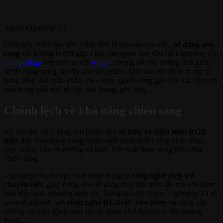
Aqara Lightstrip T1
Chất liệu chính tạo nên 2 dây đèn là silicone cao cấp,
dễ dàng uốn
cong
mà không lo đứt gãy. Qua cảm quan ban đầu thì Lightstrip của
Philips Hue
dày hơn so với
Aqara
, nhưng nó vẫn không làm giảm
sự đa dạng trong lắp đặt của sản phẩm. Mặt sau đèn được trang bị
băng dính 3M chắc chắn, cho phép người dùng gắn vào bất kỳ vị trí
nào trong nhà như tủ, kệ, cầu thang, ghế sofa,…
Chênh lệch về khả năng chiếu sáng
Về cơ bản, cả 2 dòng sản phẩm đều
sở hữu 16 triệu màu RGB
hiện đại
, ứng dụng trong nhiều ngữ cảnh chiếu sáng khác nhau.
Tuy nhiên, vẫn có những sự khác biệt nhất định trong hiệu ứng
chiếu sáng.
Lightstrip của Philips Hue được trang bị
công nghệ chip led
chuyên biệt
, giúp bóng đèn dễ dàng thay đổi màu sắc mà vẫn đảm
bảo hiệu suất sử dụng điện tốt. Trong khi đó, Aqara Lightstrip T1 tỏ
ra vượt trội hơn với
công nghệ RGB+IC cho phép
và cung cấp
những chuyển động màu sắc đa dạng như Rainbow, Breathing,
Flash…