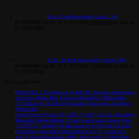
Khoá cổng thông minh Aqara U500
11.990.000
₫
Giá gốc là: 11.990.000₫.
6.990.000
₫
Giá hiện tại
là: 6.990.000₫.
Khóa cửa kính thông minh Aqara U500
11.990.000
₫
Giá gốc là: 11.990.000₫.
7.590.000
₫
Giá hiện tại
là: 7.590.000₫.
Tin công nghệ mới
Philips Hue 5.72: Khảo sát về mức tiêu thụ năng lượng trong
ứng dụng Philips Hue
Không có bình luận
ở Philips Hue
5.72: Khảo sát về mức tiêu thụ năng lượng trong ứng dụng
Philips Hue
Aqara Power Plugs H2 EU/UK “lộ diện” với khả năng hỗ trợ
Thread & Zigbee
Không có bình luận
ở Aqara Power Plugs
H2 EU/UK “lộ diện” với khả năng hỗ trợ Thread & Zigbee
Đèn thông minh cỡ lớn Philips Hue Go XXL chuẩn bị ra
mắt?
Không có bình luận
ở Đèn thông minh cỡ lớn Philips