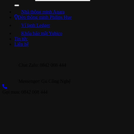
Nhà thông minh Aqara
Đèn thông minh Philips Hue
Ví lạnh Ledger
Khóa bảo mật Yubico
Tin tức
Liên hệ
Chat Zalo: 0842 008 444
Messenger: Gu Công Nghệ
Gọi mua: 0842 008 444