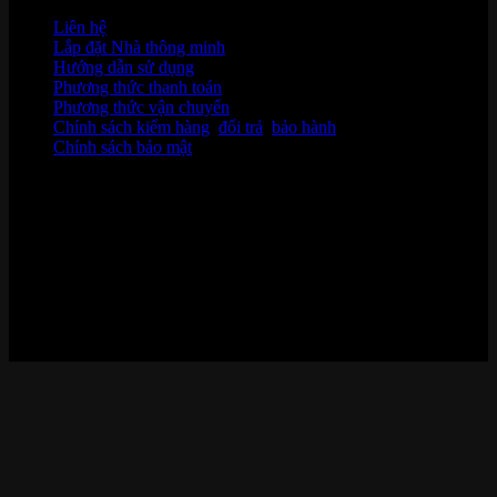
Liên hệ
Lắp đặt Nhà thông minh
Hướng dẫn sử dụng
Phương thức thanh toán
Phương thức vận chuyển
Chính sách kiểm hàng
,
đổi trả
,
bảo hành
Chính sách bảo mật