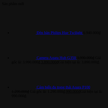
Sản phẩm mới
Đèn bàn Philips Hue Twilight
6.940.000
₫
Camera Aqara Hub G350
3.990.000
₫
Giá
gốc là: 3.990.000₫.
3.890.000
₫
Giá hiện tại là: 3.890.000₫.
Cảm biến đa trạng thái Aqara P100
1.290.000
₫
Giá gốc là: 1.290.000₫.
990.000
₫
Giá hiện tại là:
990.000₫.