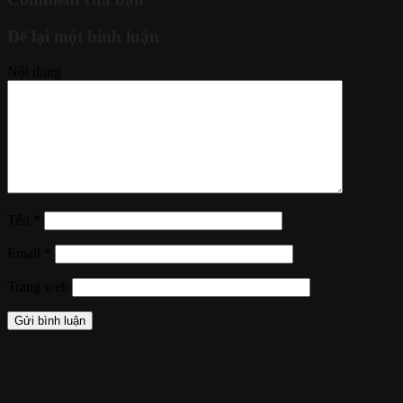
Để lại một bình luận
Nội dung
Tên
*
Email
*
Trang web