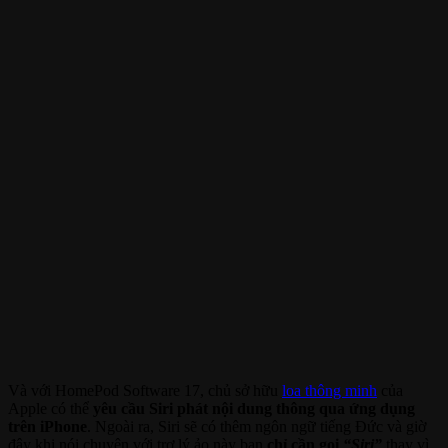
Và với HomePod Software 17, chủ sở hữu
loa thông minh
của
Apple có thể
yêu cầu Siri phát nội dung thông qua ứng dụng
trên iPhone
. Ngoài ra, Siri sẽ có thêm ngôn ngữ tiếng Đức và giờ
đây khi nói chuyện với trợ lý ảo này bạn
chỉ cần gọi
“Siri”
thay vì