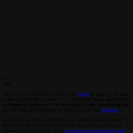
24
Th9
Sau khi iOS 17 xuất hiện chính thức thì
Apple
đã ngay lập tức tung
ra bản cập nhật cho cả Apple TV và HomePod.
Nâng cấp tvOS 17
và HomePod Software 17 sở hữu nhiều cải tiến đáng mong chờ
cho hai trung tâm điều khiển nổi bật của hệ sinh thái
HomeKit
.
tvOS 17 mang đến giao diện mới cho Control Center của Apple TV,
cùng với đó là cách để tìm Siri Remote của bạn bằng iPhone và
thêm một điều thú vị khác nữa là
FaceTime sẽ lần đầu tiên có mặt