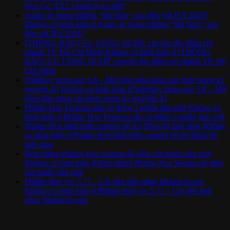
Hue Go XXL chuẩn bị ra mắt?
Aqara sẽ mang những “tân binh” nào đến với IFA 2026?
Không có bình luận
ở Aqara sẽ mang những “tân binh” nào
đến với IFA 2026?
[THÔNG BÁO] GU CÔNG NGHỆ chuyển địa điểm chi
nhánh TP. Hồ Chí Minh
Không có bình luận
ở [THÔNG
BÁO] GU CÔNG NGHỆ chuyển địa điểm chi nhánh TP. Hồ
Chí Minh
YubiKey firmware 5.8 – Mở rộng khả năng xác thực trong kỷ
nguyên AI
Không có bình luận
ở YubiKey firmware 5.8 – Mở
rộng khả năng xác thực trong kỷ nguyên AI
Philips Hue Festavia sắp có thêm 3 phiên bản mới
Không có
bình luận
ở Philips Hue Festavia sắp có thêm 3 phiên bản mới
Philips Hue phát triển camera hỗ trợ đồng bộ ánh sáng
Không
có bình luận
ở Philips Hue phát triển camera hỗ trợ đồng bộ
ánh sáng
Đèn tường Philips Hue Semeru lộ diện với phiên bản mới
Không có bình luận
ở Đèn tường Philips Hue Semeru lộ diện
với phiên bản mới
Philips Hue ver 5.71 – Cải tiến tính năng MotionAware
Không có bình luận
ở Philips Hue ver 5.71 – Cải tiến tính
năng MotionAware