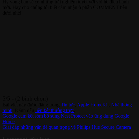
Hy vọng bạn sẽ có những trải nghiệm tuyệt vời với hệ điều hành
mới. Hãy cho chúng tôi biết cảm nhận ở phần COMMENT bên
dưới nhé!
5/5 - (2 bình chọn)
Bài viết này được đăng trong
Tin tức
,
Apple HomeKit
,
Nhà thông
minh
. Đánh dấu
liên kết thường trực
.
Google cam kết sớm bổ sung Nest Protect vào ứng dụng Google
Home
Giải đáp những vấn đề quan trọng về Philips Hue Secure Camera
Comment của bạn