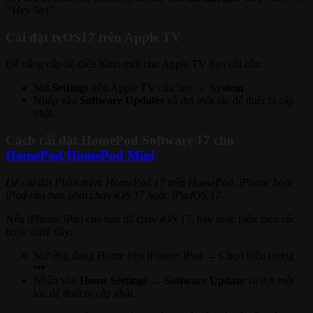
“Hey Siri”
.
Cài đặt tvOS17 trên Apple TV
Để nâng cấp hệ điều hành mới cho Apple TV bạn chỉ cần:
Mở
Settings
trên Apple TV của bạn →
System
Nhấp vào
Software Updates
và đợi một lúc để thiết bị cập
nhật.
Cách cài đặt HomePod Software 17 cho
HomePod
/
HomePod Mini
Để cài đặt Phần mềm HomePod 17 trên HomePod, iPhone hoặc
iPad của bạn phải chạy iOS 17 hoặc iPadOS 17.
Nếu iPhone/ iPad của bạn đã chạy iOS 17, hãy thực hiện theo các
bước dưới đây:
Mở ứng dụng Home trên iPhone/ iPad → Chọn biểu tượng
Nhấn vào
Home Settings → Software Update
và đợi một
lúc để thiết bị cập nhật.