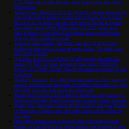
5.72: Khảo sát về mức tiêu thụ năng lượng trong ứng dụng
Philips Hue
Aqara Power Plugs H2 EU/UK “lộ diện” với khả năng hỗ trợ
Thread & Zigbee
Không có bình luận
ở Aqara Power Plugs
H2 EU/UK “lộ diện” với khả năng hỗ trợ Thread & Zigbee
Đèn thông minh cỡ lớn Philips Hue Go XXL chuẩn bị ra
mắt?
Không có bình luận
ở Đèn thông minh cỡ lớn Philips
Hue Go XXL chuẩn bị ra mắt?
Aqara sẽ mang những “tân binh” nào đến với IFA 2026?
Không có bình luận
ở Aqara sẽ mang những “tân binh” nào
đến với IFA 2026?
[THÔNG BÁO] GU CÔNG NGHỆ chuyển địa điểm chi
nhánh TP. Hồ Chí Minh
Không có bình luận
ở [THÔNG
BÁO] GU CÔNG NGHỆ chuyển địa điểm chi nhánh TP. Hồ
Chí Minh
YubiKey firmware 5.8 – Mở rộng khả năng xác thực trong kỷ
nguyên AI
Không có bình luận
ở YubiKey firmware 5.8 – Mở
rộng khả năng xác thực trong kỷ nguyên AI
Philips Hue Festavia sắp có thêm 3 phiên bản mới
Không có
bình luận
ở Philips Hue Festavia sắp có thêm 3 phiên bản mới
Philips Hue phát triển camera hỗ trợ đồng bộ ánh sáng
Không
có bình luận
ở Philips Hue phát triển camera hỗ trợ đồng bộ
ánh sáng
Đèn tường Philips Hue Semeru lộ diện với phiên bản mới
Không có bình luận
ở Đèn tường Philips Hue Semeru lộ diện