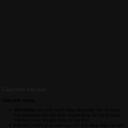
Giao thức bảo mật
Giao thức chung
WebAuthn
cho phép người dùng đăng nhập vào các trang
web mà không cần mật khẩu. Người dùng chỉ cần sử dụng
YubiKey (hoặc Security Key) để xác thực.
FIDO2 CTAP1
là tên mới của U2F. Khi đăng nhập vào một