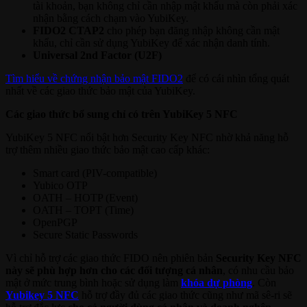
tài khoản, bạn không chỉ cần nhập mật khẩu mà còn phải xác
nhận bằng cách chạm vào YubiKey.
FIDO2 CTAP2
cho phép bạn đăng nhập không cần mật
khẩu, chỉ cần sử dụng YubiKey để xác nhận danh tính.
Universal 2nd Factor (U2F)
Tìm hiểu về chứng nhận bảo mật FIDO2
để có cái nhìn tổng quát
nhất về các giao thức bảo mật của YubiKey.
Các giao thức bổ sung chỉ có trên YubiKey 5 NFC
YubiKey 5 NFC nổi bật hơn Security Key NFC nhờ khả năng hỗ
trợ thêm nhiều giao thức bảo mật cao cấp khác:
Smart card (PIV-compatible)
Yubico OTP
OATH – HOTP (Event)
OATH – TOPT (Time)
OpenPGP
Secure Static Passwords
Vì chỉ hỗ trợ các giao thức FIDO nên phiên bản
Security Key NFC
này sẽ phù hợp hơn cho các đối tượng cá nhân
, có nhu cầu bảo
mật ở mức trung bình hoặc sử dụng làm
khóa dự phòng
. Còn
Yubikey 5 NFC
hỗ trợ đầy đủ các giao thức cũng như mã sê-ri sẽ