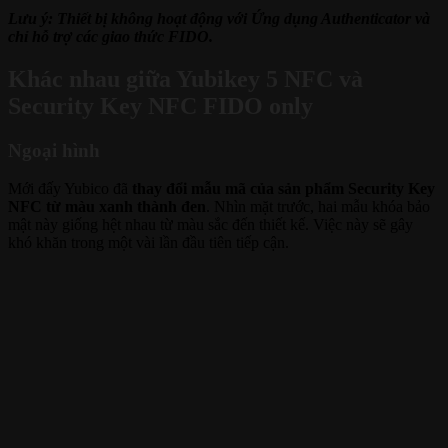
Lưu ý: Thiết bị không hoạt động với Ứng dụng Authenticator và
chỉ hỗ trợ các giao thức FIDO.
Khác nhau giữa Yubikey 5 NFC và
Security Key NFC FIDO only
Ngoại hình
Mới đấy Yubico đã
thay đổi mẫu mã của sản phẩm Security Key
NFC từ màu xanh thành đen
. Nhìn mặt trước, hai mẫu khóa bảo
mật này giống hệt nhau từ màu sắc đến thiết kế. Việc này sẽ gây
khó khăn trong một vài lần đầu tiên tiếp cận.