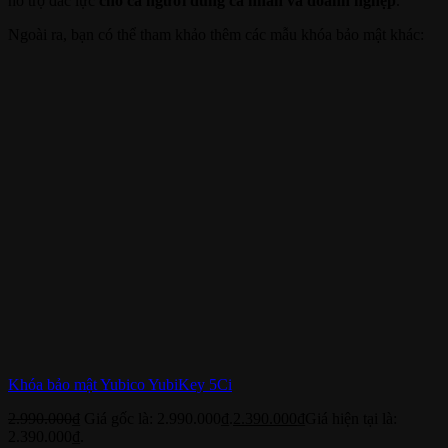
hỗ trợ đắc lực
cho cả người dùng cá nhân và doanh nghệp
.
Ngoài ra, bạn có thể tham khảo thêm các mẫu khóa bảo mật khác:
Khóa bảo mật Yubico YubiKey 5Ci
2.990.000
₫
Giá gốc là: 2.990.000₫.
2.390.000
₫
Giá hiện tại là:
2.390.000₫.