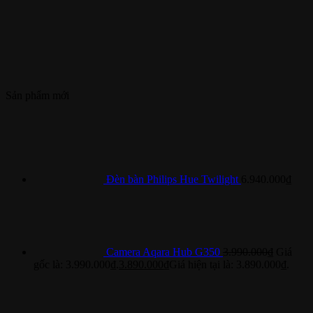
Sản phẩm mới
Đèn bàn Philips Hue Twilight
6.940.000
₫
Camera Aqara Hub G350
3.990.000
₫
Giá
gốc là: 3.990.000₫.
3.890.000
₫
Giá hiện tại là: 3.890.000₫.