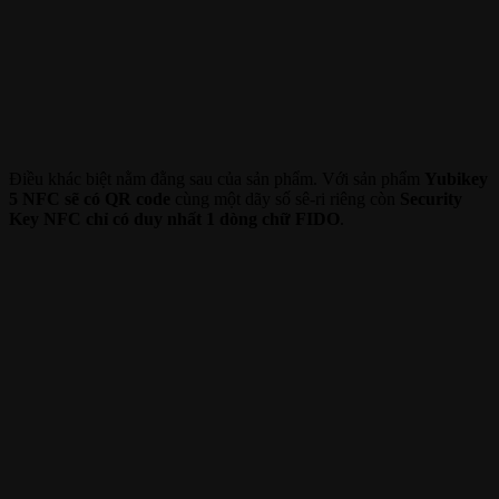
Điều khác biệt nằm đằng sau của sản phẩm. Với sản phẩm
Yubikey
5 NFC sẽ có QR code
cùng một dãy số sê-ri riêng còn
Security
Key NFC chỉ có duy nhất 1 dòng chữ FIDO
.