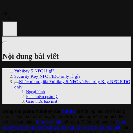
08
Th3
Nội dung bài viết
Yubikey 5 NFC là gì?
Security Key NFC FIDO only là gì?
Khác nhau giữa Yubikey 5 NFC và Security Key NFC FIDO
only
Ngoại hình
Phần mềm quản lý
Giao thức bảo mật
Dòng sản phẩm Yubikey của
Yubico
là một lớp bảo vệ bổ sung
cho các tài khoản trực tuyến hay được nhiều người dùng biết đến
với các sản phẩm
khóa bảo mật
thông tin. Thậm chí ngay cả
Apple
ID mới đây cũng đã bổ sung khả năng hỗ trợ các khóa bảo mật
của
bên thứ 3, bao gồm cả YubiKey. Lớp bảo vệ vật lý này giúp ngăn