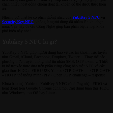
chặn nhiều hoạt động chiếm đoạt tài khoản có thể được thực hiện
ảo.
Nhưng với thiết kế có phần giống nhau của
YubiKey 5 NFC
và
Security Key NFC
, không ít người dùng đã nhầm lẫn khi chọn
mua. Vậy hãy để Gu Công Nghệ giúp bạn phân biệt 2 loại khóa
phổ biến này nhé!
Yubikey 5 NFC là gì?
YubiKey 5 NFC giúp người dùng bảo vệ các tài khoản trực tuyến
như Gmail, iCloud, Facebook, Dropbox, Twitter… Thay thế các
phương thức truyền thống như tin nhắn SMS, OTP token,… Thiết
bị hỗ trợ xác thực dựa trên phần cứng cùng bảo mật NFC và các
giao thức FIDO2, FIDO U2F, Yubico OTP, OATH – TOTP, OATH
– HOTP, thẻ thông minh (PIV), Open PGP, challenge – response.
Khóa bảo mật Yubico – YubiKey 5 NFC có chứng nhận FIDO và
hoạt động trên Google Chrome cùng mọi ứng dụng tuân thủ FIDO
như Windows, macOS hay Linux.