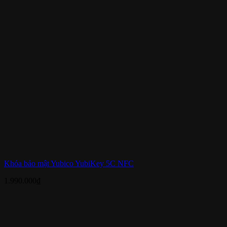
Khóa bảo mật Yubico YubiKey 5C NFC
1.990.000
₫