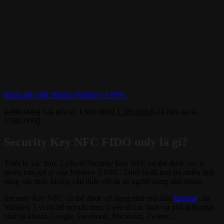
Khóa bảo mật Yubico YubiKey 5 NFC
1.990.000
₫
Giá gốc là: 1.990.000₫.
1.580.000
₫
Giá hiện tại là:
1.580.000₫.
Security Key NFC FIDO only là gì?
Thiết bị xác thực 2 yếu tố Security Key NFC có thể được coi là
phiên bản giá rẻ của Yubikey 5 NFC. Thiết bị đã loại bỏ nhiều tính
năng xác thực không cần thiết với đa số người dùng phổ thông.
Security Key NFC có thể được sử dụng như một bản
backup
của
Yubikey 5 vì nó hỗ trợ xác thực 2 yếu tố các dịch vụ phổ biến nhất
như tài khoản Google, Facebook, Microsoft, Twitter,….