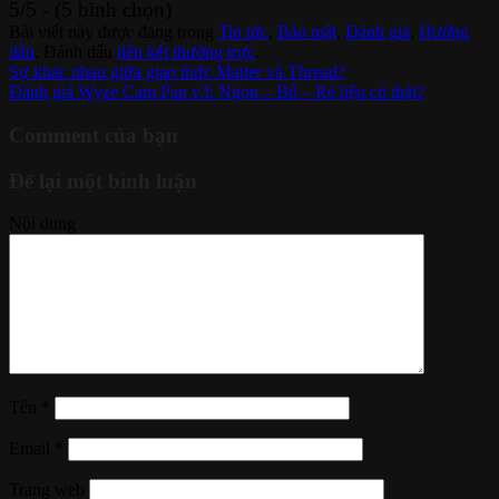
5/5 - (5 bình chọn)
Bài viết này được đăng trong
Tin tức
,
Bảo mật
,
Đánh giá
,
Hướng
dẫn
. Đánh dấu
liên kết thường trực
.
Sự khác nhau giữa giao thức Matter và Thread?
Đánh giá Wyze Cam Pan v3: Ngon – Bổ – Rẻ liệu có thật?
Comment của bạn
Để lại một bình luận
Nội dung
Tên
*
Email
*
Trang web