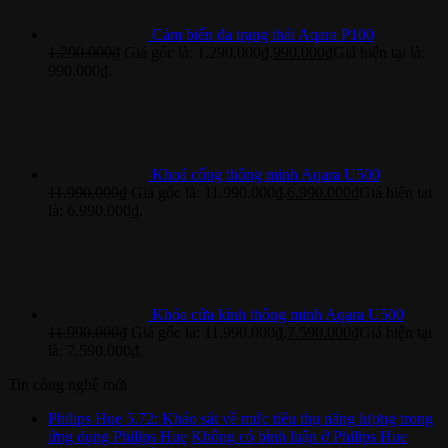
Cảm biến đa trạng thái Aqara P100
1.290.000
₫
Giá gốc là: 1.290.000₫.
990.000
₫
Giá hiện tại là:
990.000₫.
Khoá cổng thông minh Aqara U500
11.990.000
₫
Giá gốc là: 11.990.000₫.
6.990.000
₫
Giá hiện tại
là: 6.990.000₫.
Khóa cửa kính thông minh Aqara U500
11.990.000
₫
Giá gốc là: 11.990.000₫.
7.590.000
₫
Giá hiện tại
là: 7.590.000₫.
Tin công nghệ mới
Philips Hue 5.72: Khảo sát về mức tiêu thụ năng lượng trong
ứng dụng Philips Hue
Không có bình luận
ở Philips Hue