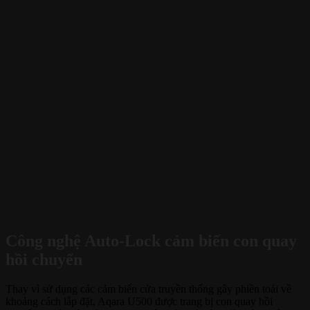
Công nghệ Auto-Lock cảm biến con quay
hồi chuyển
Thay vì sử dụng các cảm biến cửa truyền thống gây phiền toái về
khoảng cách lắp đặt, Aqara U500 được trang bị con quay hồi