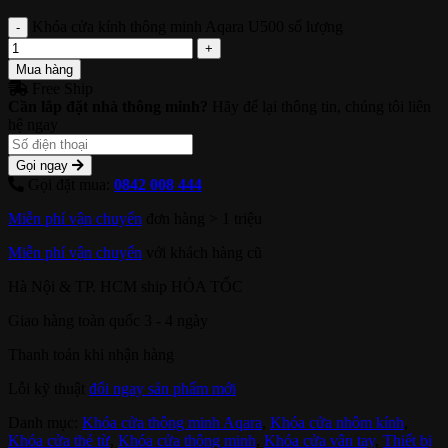
Khóa cửa kính thông minh Aqara U500 số lượng
Mua hàng
Free Ship
Cần lắp đặt nhà thông minh?
Hãy để lại thông tin, chúng tôi liên
hệ ngay
Gọi ngay
Gọi đặt mua:
0842 008 444
Miễn phí vận chuyển
đơn hàng > 1 triệu
Miễn phí vận chuyển
với khách hàng cũ
Hà Nội & TP. HCM ship HỎA TỐC
Giao hàng toàn quốc 3 - 4 ngày
Thanh toán khi nhận hàng
Lỗi kỹ thuật
đổi ngay sản phẩm mới
Danh mục:
Khóa cửa thông minh Aqara
,
Khóa cửa nhôm kính
,
Khóa cửa thẻ từ
,
Khóa cửa thông minh
,
Khóa cửa vân tay
,
Thiết bị