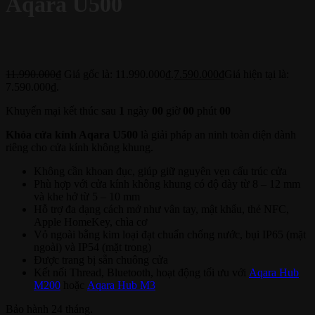
Aqara U500
11.990.000
₫
Giá gốc là: 11.990.000₫.
7.590.000
₫
Giá hiện tại là:
7.590.000₫.
Khuyến mại kết thúc sau
1
ngày
00
giờ
00
phút
00
Khóa cửa kính Aqara U500
là giải pháp an ninh toàn diện dành
riêng cho cửa kính không khung.
Không cần khoan đục, giúp giữ nguyên vẹn cấu trúc cửa
Phù hợp với cửa kính không khung có độ dày từ 8 – 12 mm
và khe hở từ 5 – 10 mm
Hỗ trợ đa dạng cách mở như vân tay, mật khẩu, thẻ NFC,
Apple HomeKey, chìa cơ
Vỏ ngoài bằng kim loại đạt chuẩn chống nước, bụi IP65 (mặt
ngoài) và IP54 (mặt trong)
Được trang bị sẵn chuông cửa
Kết nối Thread, Bluetooth, hoạt động tối ưu với
Aqara Hub
M200
hoặc
Aqara Hub M3
Bảo hành 24 tháng.