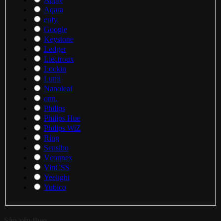
Aqara
eufy
Google
Keystone
Ledger
Liectroux
Lockin
Lumi
Nanoleaf
onn.
Philips
Philips Hue
Philips WiZ
Ring
Sensibo
Vconnex
VinCSS
Yeelight
Yubico
Sắp xếp theo