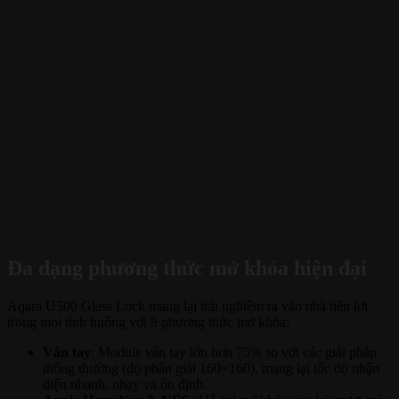
Đa dạng phương thức mở khóa hiện đại
Aqara U500 Glass Lock mang lại trải nghiệm ra vào nhà tiện lợi
trong mọi tình huống với 8 phương thức mở khóa:
Vân tay
: Module vân tay lớn hơn 75% so với các giải pháp
thông thường (độ phân giải 160×160), mang lại tốc độ nhận
diện nhanh, nhạy và ổn định.