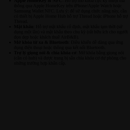
Apple HomeKey & NFC
: Hỗ trợ mở khóa cực kỳ mượt mà
thông qua Apple HomeKey trên iPhone/Apple Watch hoặc
Samsung Wallet NFC. Lưu ý: để sử dụng chức năng này, cần
có thiết bị Apple Home Hub hỗ trợ Thread hoặc iPhone hỗ trợ
Thread.
Mật khẩu
: Hỗ trợ mật khẩu cố định, mật khẩu tạm thời (sử
dụng một lần) và mật khẩu theo chu kỳ (rất hữu ích cho người
dọn dẹp hoặc khách thuê AirB&B).
Mở khóa từ xa & Bluetooth
: Điều khiển dễ dàng qua ứng
dụng điện thoại hoặc thông qua kết nối Bluetooth.
Trợ lý giọng nói & chìa khóa cơ
: Mở khóa bằng giọng nói
(cần có hub) và được trang bị sẵn chìa khóa cơ dự phòng cho
những trường hợp khẩn cấp.