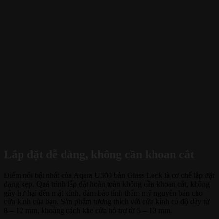
Lắp đặt dễ dàng, không cần khoan cắt
Điểm nổi bật nhất của Aqara U500 bản Glass Lock là cơ chế lắp đặt
dạng kẹp. Quá trình lắp đặt hoàn toàn không cần khoan cắt, không
gây hư hại đến mặt kính, đảm bảo tính thẩm mỹ nguyên bản cho
cửa kính của bạn. Sản phẩm tương thích với cửa kính có độ dày từ
8 – 12 mm, khoảng cách khe cửa hỗ trợ từ 5 – 10 mm.