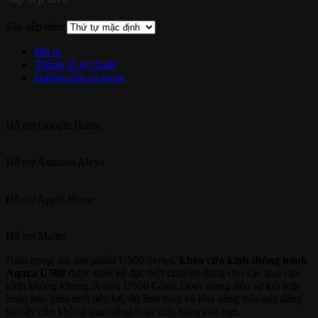
Sắp xếp theo
Mô tả
Thông số kỹ thuật
Hướng dẫn sử dụng
Hỗ trợ
Google Home
Hỗ trợ
Amazon Alexa
Hỗ trợ
Apple Home
Hỗ trợ
Matter
Nằm trong dải sản phẩm U500 Series,
khóa cửa kính thông minh
Aqara U500
được thiết kế đặc biệt chuyên dụng cho các loại cửa
kính không khung. Aqara U500 Glass Door mang đến sự kết hợp
hoàn hảo giữa tính tiện lợi, độ linh hoạt và khả năng bảo mật đáng
tin cậy cho không gian sống hoặc cửa hàng của bạn.