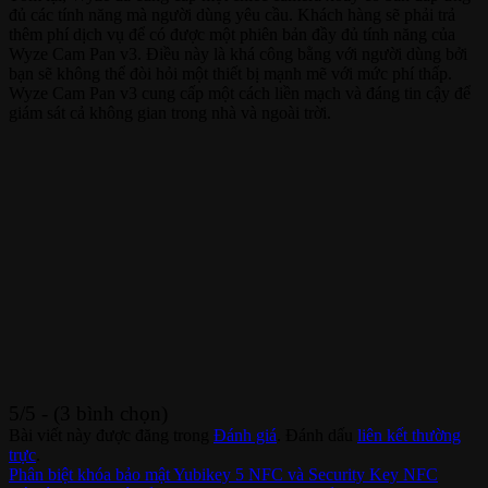
đủ các tính năng mà người dùng yêu cầu. Khách hàng sẽ phải trả
thêm phí dịch vụ để có được một phiên bản đầy đủ tính năng của
Wyze Cam Pan v3. Điều này là khá công bằng với người dùng bởi
bạn sẽ không thể đòi hỏi một thiết bị mạnh mẽ với mức phí thấp.
Wyze Cam Pan v3 cung cấp một cách liền mạch và đáng tin cậy để
giám sát cả không gian trong nhà và ngoài trời.
5/5 - (3 bình chọn)
Bài viết này được đăng trong
Đánh giá
. Đánh dấu
liên kết thường
trực
.
Phân biệt khóa bảo mật Yubikey 5 NFC và Security Key NFC