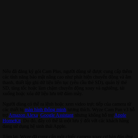
Nếu đã đăng ký gói Cam Plus, người dùng sẽ được cung cấp thêm
các tính năng bảo mật nâng cao như phát hiện chuyển động và âm
thanh, thiết lập ghi dữ liệu liên tục (yêu cầu thẻ SD), quản lý thẻ
SD, tăng tốc hoặc làm chậm chuyển động xoay và nghiêng, tải
xuống hoặc xóa dữ liệu lưu trữ đám mây.
Người dùng có thể ra lệnh hoặc xem video trực tiếp của camera từ
các thiết bị
màn hình thông minh
tương thích. Wyze Cam Pan v3 hỗ
trợ
Amazon Alexa
,
Google Assistant
nhưng không hỗ trợ
Apple
HomeKit
. Do đó, đây có thể là một lưu ý đối với các khách hàng
đang sử dụng hệ sinh thái Apple.
Tóm lại, Wyze đã cung cấp một chiếc camera xoay cơ bản đáp ứng