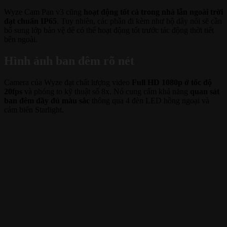
Wyze Cam Pan v3 cũng
hoạt động tốt cả trong nhà lẫn ngoài trời
đạt chuẩn IP65
. Tuy nhiên, các phần đi kèm như bộ dây nối sẽ cần
bổ sung lớp bảo vệ để có thể hoạt động tốt trước tác động thời tiết
bên ngoài.
Hình ảnh ban đêm rõ nét
Camera của Wyze đạt chất lượng video
Full HD 1080p ở tốc độ
20fps
và phóng to kỹ thuật số 8x. Nó cung cấm khả năng
quan sát
ban đêm đầy đủ màu sắc
thông qua 4 đèn LED hồng ngoại và
cảm biến Starlight.