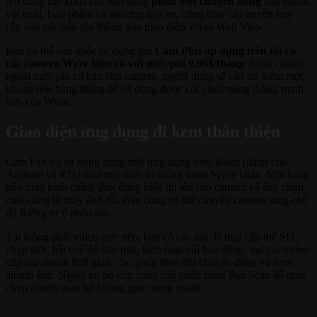
Nó cũng mở khóa các tính năng
phân biệt chuyển động
của người,
vật nuôi, bưu phẩm và phương tiện xe, cũng như cấp quyền truy
cập vào các bản ghi thông qua giao diện Wyze Web View.
Bạn có thể cân nhắc sử dụng gói
Cam Plus áp dụng trên
tất cả
các camera Wyze hiện có với mức phí 9.99$/tháng
. Nhìn chung,
ngoài mức phí cơ bản cho camera, người dùng sẽ cần trả thêm một
khoản tiền hàng tháng để sử dụng được các chức năng thông minh
hơn của Wyze.
Giao diện ứng dụng đi kèm thân thiện
Cam Pan v3 sử dụng cùng một ứng dụng điều khiển (dành cho
Android và iOS) như mọi thiết bị thông minh Wyze khác. Một bảng
trên màn hình chính ứng dụng hiển thị tên của camera và ảnh chụp
cuối cùng từ máy ảnh đó. Bạn cũng có thể chuyển camera sang chế
độ Riêng tư ở phần này.
Tại luồng phát video trực tiếp, bạn có các nút để truy cập thẻ SD,
chụp ảnh, bật chế độ bảo mật, kích hoạt còi báo động, tạo các video
clip tua nhanh thời gian, cho phép theo dõi chuyển động và xem
album ảnh. Ngoài ra, nó còn cung cấp chức năng Pan Scan để quét
chụp nhanh toàn bộ không gian xung quanh.