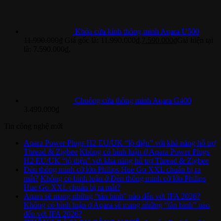
Khóa cửa kính thông minh Aqara U500
11.990.000
₫
Giá gốc là: 11.990.000₫.
7.590.000
₫
Giá hiện tại
là: 7.590.000₫.
Chuông cửa thông minh Aqara G400
3.490.000
₫
Tin công nghệ mới
Aqara Power Plugs H2 EU/UK “lộ diện” với khả năng hỗ trợ
Thread & Zigbee
Không có bình luận
ở Aqara Power Plugs
H2 EU/UK “lộ diện” với khả năng hỗ trợ Thread & Zigbee
Đèn thông minh cỡ lớn Philips Hue Go XXL chuẩn bị ra
mắt?
Không có bình luận
ở Đèn thông minh cỡ lớn Philips
Hue Go XXL chuẩn bị ra mắt?
Aqara sẽ mang những “tân binh” nào đến với IFA 2026?
Không có bình luận
ở Aqara sẽ mang những “tân binh” nào
đến với IFA 2026?