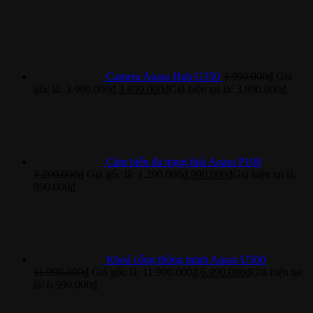
Camera Aqara Hub G350
3.990.000
₫
Giá
gốc là: 3.990.000₫.
3.890.000
₫
Giá hiện tại là: 3.890.000₫.
Cảm biến đa trạng thái Aqara P100
1.290.000
₫
Giá gốc là: 1.290.000₫.
990.000
₫
Giá hiện tại là:
990.000₫.
Khoá cổng thông minh Aqara U500
11.990.000
₫
Giá gốc là: 11.990.000₫.
6.990.000
₫
Giá hiện tại
là: 6.990.000₫.