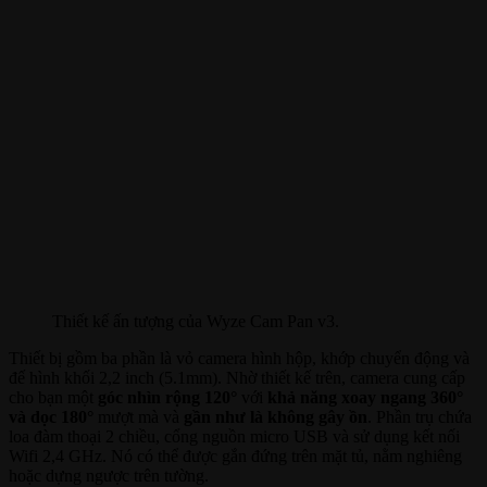
Thiết kế ấn tượng của Wyze Cam Pan v3.
Thiết bị gồm ba phần là vỏ camera hình hộp, khớp chuyển động và
đế hình khối 2,2 inch (5.1mm). Nhờ thiết kế trên, camera cung cấp
cho bạn một
góc nhìn rộng 120°
với
khả năng xoay ngang 360°
và dọc 180°
mượt mà và
gần như là không gây ồn
. Phần trụ chứa
loa đàm thoại 2 chiều, cổng nguồn micro USB và sử dụng kết nối
Wifi 2,4 GHz. Nó có thể được gắn đứng trên mặt tủ, nằm nghiêng
hoặc dựng ngược trên tường.