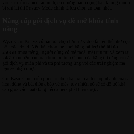
với các mẫu camera an ninh, có những hành động bạn không muốn
bị ghi lại thì Privacy Mode chính là lựa chọn an toàn nhất.
Nâng cấp gói dịch vụ để mở khóa tính
năng
Wyze Cam Pan v3 có hai lựa chọn lưu trữ video là trên thẻ nhớ cục
bộ hoặc cloud. Nếu lựa chọn thẻ nhớ, hãng
hỗ trợ thẻ tối đa
256GB
(mua riêng), người dùng có thể thoải mái lưu trữ và xem lại
24/7. Còn nếu bạn lựa chọn lưu trên Cloud của hãng thì cũng có các
gói dịch vụ miễn phí và trả phí tương ứng với các trải nghiệm mà
bạn sẽ nhận được.
Gói Basic Cam miễn phí cho phép bạn xem ảnh chụp nhanh của các
hoạt động và bật thông báo về máy, tuy nhiên nó sẽ có độ trễ khá
cao giữa các hoạt động mà camera phát hiện được.