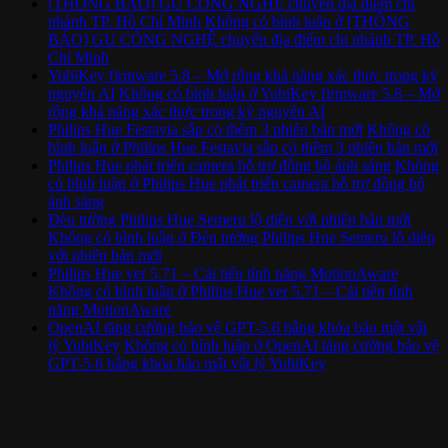
[THÔNG BÁO] GU CÔNG NGHỆ chuyển địa điểm chi
nhánh TP. Hồ Chí Minh
Không có bình luận
ở [THÔNG
BÁO] GU CÔNG NGHỆ chuyển địa điểm chi nhánh TP. Hồ
Chí Minh
YubiKey firmware 5.8 – Mở rộng khả năng xác thực trong kỷ
nguyên AI
Không có bình luận
ở YubiKey firmware 5.8 – Mở
rộng khả năng xác thực trong kỷ nguyên AI
Philips Hue Festavia sắp có thêm 3 phiên bản mới
Không có
bình luận
ở Philips Hue Festavia sắp có thêm 3 phiên bản mới
Philips Hue phát triển camera hỗ trợ đồng bộ ánh sáng
Không
có bình luận
ở Philips Hue phát triển camera hỗ trợ đồng bộ
ánh sáng
Đèn tường Philips Hue Semeru lộ diện với phiên bản mới
Không có bình luận
ở Đèn tường Philips Hue Semeru lộ diện
với phiên bản mới
Philips Hue ver 5.71 – Cải tiến tính năng MotionAware
Không có bình luận
ở Philips Hue ver 5.71 – Cải tiến tính
năng MotionAware
OpenAI tăng cường bảo vệ GPT-5.6 bằng khóa bảo mật vật
lý YubiKey
Không có bình luận
ở OpenAI tăng cường bảo vệ
GPT-5.6 bằng khóa bảo mật vật lý YubiKey