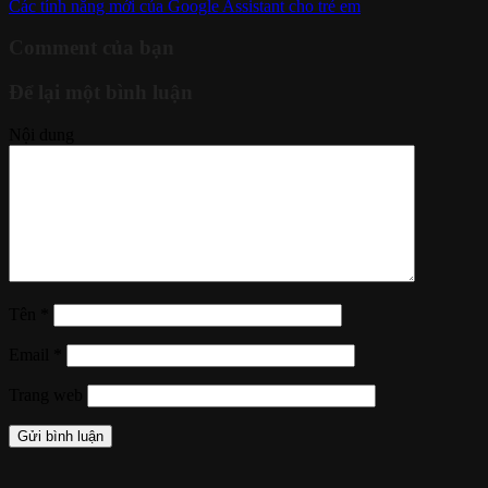
Các tính năng mới của Google Assistant cho trẻ em
Comment của bạn
Để lại một bình luận
Nội dung
Tên
*
Email
*
Trang web