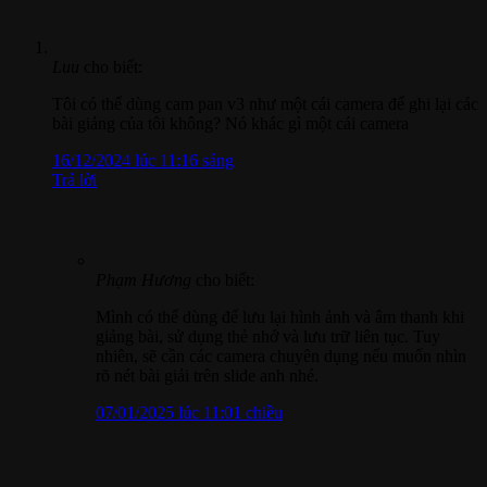
Luu
cho biết:
Tôi có thể dùng cam pan v3 như một cái camera để ghi lại các
bài giảng của tôi không? Nó khác gì một cái camera
16/12/2024 lúc 11:16 sáng
Trả lời
Phạm Hương
cho biết:
Mình có thể dùng để lưu lại hình ảnh và âm thanh khi
giảng bài, sử dụng thẻ nhớ và lưu trữ liên tục. Tuy
nhiên, sẽ cần các camera chuyên dụng nếu muốn nhìn
rõ nét bài giải trên slide anh nhé.
07/01/2025 lúc 11:01 chiều