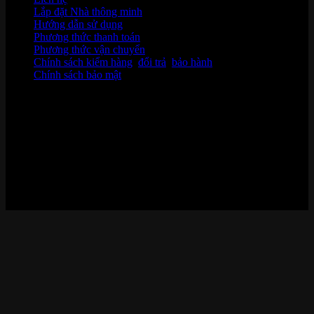
Lắp đặt Nhà thông minh
Hướng dẫn sử dụng
Phương thức thanh toán
Phương thức vận chuyển
Chính sách kiểm hàng
,
đổi trả
,
bảo hành
Chính sách bảo mật