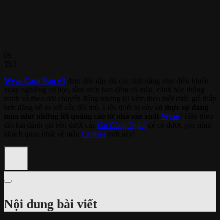
09
Th3
Wyze Cam Pan v3
đem đến đầy đủ các tính năng như điều khiển
xoay nghiêng cơ học, tầm nhìn ban đêm có màu, cảnh báo thông
minh và theo dõi chuyển động nhưng lại kèm theo một mức giá thấp
hơn đáng kể so với các đối thủ. Liệu thiết bị này
có thực sự đáng
mua như những lời quảng cáo từ nhà sản xuất
Wyze
? Hãy theo
dõi bài đánh giá bên dưới của
Gu Công Nghệ
để có được góc nhìn
khách quan nhất về mẫu
Camera
mới này!
Nội dung bài viết