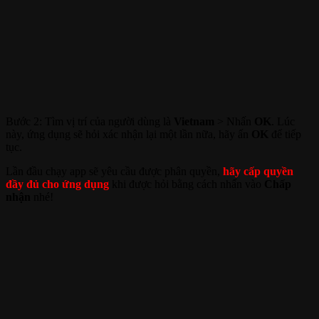
Bước 2: Tìm vị trí của người dùng là
Vietnam
> Nhấn
OK
. Lúc
này, ứng dụng sẽ hỏi xác nhận lại một lần nữa, hãy ấn
OK
để tiếp
tục.
Lần đầu chạy app sẽ yêu cầu được phân quyền,
hãy cấp quyền
đầy đủ cho ứng dụng
khi được hỏi bằng cách nhấn vào
Chấp
nhận
nhé!