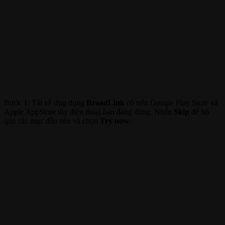
Bước 1: Tải về ứng dụng
BroadLink
có trên Google Play Store và
Apple AppStore tùy điện thoại bạn đang dùng. Nhấn
Skip
để bỏ
qua các mục đầu tiên và chọn
Try now
.