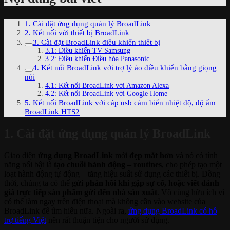
1. Cài đặt ứng dụng quản lý BroadLink
2. Kết nối với thiết bị BroadLink
3. Cài đặt BroadLink điều khiển thiết bị
3.1: Điều khiển TV Samsung
3.2: Điều khiển Điều hòa Panasonic
4. Kết nối BroadLink với trợ lý ảo điều khiển bằng giọng
nói
4.1: Kết nối BroadLink với Amazon Alexa
4.2: Kết nối BroadLink với Google Home
5. Kết nối BroadLink với cáp usb cảm biến nhiệt độ, độ ẩm
BroadLink HTS2
1. Cài đặt ứng dụng quản lý BroadLink
Giao diện
ứng dụng BroadLink
mới
đẹp mắt hơn
và nó có tính
năng nổi bật là
tạo chuỗi hành động – routines
, cho phép tạo một
loạt hành động tự động – tăng hiệu suất sử dụng các thiết bị. Đồng
thời, chúng ta có thể
gửi phản hồi khi gặp sự cố, hoặc viết đánh
giá trực tiếp sản phẩm gửi đến nhà sản xuất
. Vô cùng hữu ích vì
có thể làm ngay trên điện thoại mà không cần vào website của
BroadLink để tìm hiểu nữa. Ngoài ra,
ứng dụng BroadLink có hỗ
trợ tiếng Việt
nên rất thuận tiện cho người sử dụng.