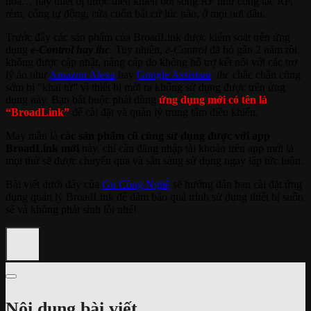
hòa… hay thiết bị được điều khiển bởi sóng RF như công tắc RF,
rèm, cổng tự động, cửa cuốn bất cứ lúc nào, ở mọi nơi đâu.
Trước đây các sản phẩm của BroadLink được kiểm soát trên ứng
dụng
e-Control hay ih
c
. Tuy nhiên,
e-Control
đã bỏ gần 2 năm rồi
không được cập nhật, nâng cấp do không hỗ trợ kết nối với các trợ
lý ảo như
Amazon Alexa
hay
Google Assistant
.
ihc
chắc chắn cũng
sớm bị “khai tử” vì thiết bị mới ra không sử dụng được trên ứng
dụng này. Bạn bắt buộc phải dùng
ứng dụng mới có tên là
“BroadLink”
để cài đặt và quản lý trung tâm điều khiển.
May mắn là
các sản phẩm cũ cũng sử dụng được với app
BroadLink mới
này, chỉ cần đăng nhập tài khoản trên app mới là
mọi thứ sẽ được chuyển qua và sẵn sàng sử dụng ngay lập tức luôn.
Bài viết dưới đây của
Gu Công Nghệ
sẽ hướng dẫn bạn cài đặt ứng
dụng quản lý BroadLink để đảm bảo quá trình sử dụng thiết bị suôn
sẻ và không phát sinh lỗi nhé!
Nội dung bài viết