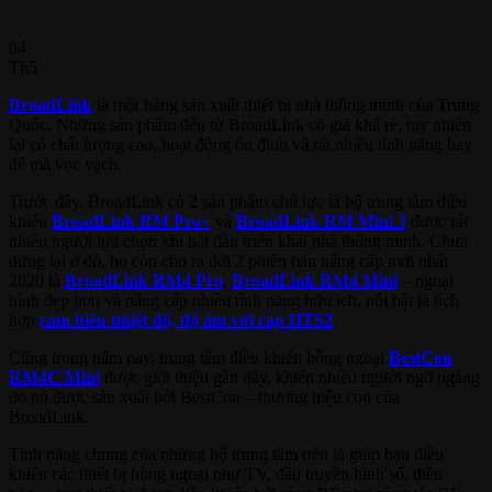
04
Th5
BroadLink
là một hãng sản xuất thiết bị nhà thông minh của Trung
Quốc. Những sản phẩm đến từ BroadLink có giá khá rẻ, tuy nhiên
lại có chất lượng cao, hoạt động ổn định và rất nhiều tính năng hay
để mà vọc vạch.
Trước đây, BroadLink có 2 sản phẩm chủ lực là bộ trung tâm điều
khiển
BroadLink RM Pro+
và
BroadLink RM Mini 3
được rất
nhiều người lựa chọn khi bắt đầu triển khai nhà thông minh. Chưa
dừng lại ở đó, họ còn cho ra đời 2 phiên bản nâng cấp mới nhất
2020 là
BroadLink RM4 Pro
,
BroadLink RM4 Mini
– ngoại
hình đẹp hơn và nâng cấp nhiều tính năng hữu ích, nổi bật là tích
hợp
cảm biến nhiệt độ, độ ẩm với cáp HTS2
.
Cũng trong năm nay, trung tâm điều khiển hồng ngoại
BestCon
RM4C Mini
được giới thiệu gần đây, khiến nhiều người ngỡ ngàng
do nó được sản xuất bởi BestCon – thương hiệu con của
BroadLink.
Tính năng chung của những bộ trung tâm trên là giúp bạn điều
khiển các thiết bị hồng ngoại như TV, đầu truyền hình số, điều