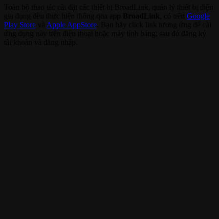
Toàn bộ thao tác cài đặt các thiết bị BroadLink, quản lý thiết bị điện
gia dụng đều thực hiện thông qua app
BroadLink
, có trên
Google
Play Store
và
Apple AppStore
.
Bạn hãy click link tương ứng để cài
ứng dụng này trên điện thoại hoặc máy tính bảng; sau đó đăng ký
tài khoản và đăng nhập.