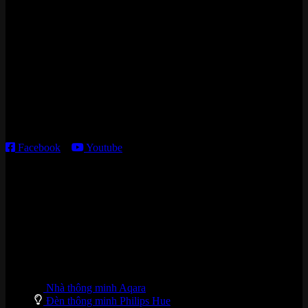
Zalo/Whatsapp:
0842 008 444
Cửa hàng HN:
15 ngõ 113 Hoàng Cầu, P. Đống Đa, TP. HN
Kho giao HCM
:
179 Nguyễn Cư Trinh, P. Cầu Ông Lãnh, TP. HCM
Thời gian làm việc:
T2 – T6: 8h30 – 12h00; 13h30 – 18h00
T7 – CN: 8h30 – 12h00; 13h30 – 16h00
Facebook
–
Youtube
DANH MỤC SẢN PHẨM
Nhà thông minh Aqara
Đèn thông minh Philips Hue