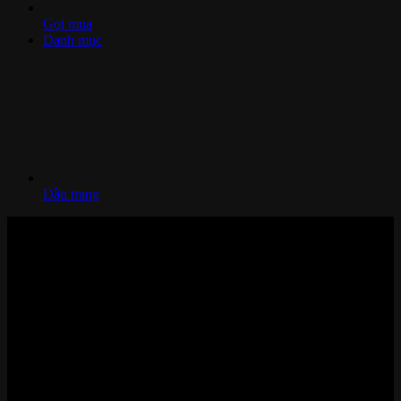
Gọi mua
Danh mục
Đầu trang
Nhà thông minh và Thiết bị công nghệ cao cấp