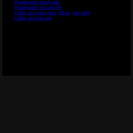
Phương thức thanh toán
Phương thức vận chuyển
Chính sách kiểm hàng
,
đổi trả
,
bảo hành
Chính sách bảo mật