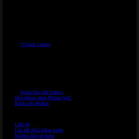
Ví lạnh Ledger
Khóa bảo mật Yubico
Đèn thông minh Philips WiZ
Khóa cửa Philips
HỖ TRỢ KHÁCH HÀNG
Liên hệ
Lắp đặt Nhà thông minh
Hướng dẫn sử dụng