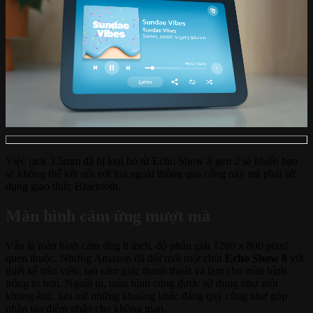
Việc jack 3.5mm đã bị loại bỏ từ Echo Show 8 gen 2 sẽ khiến bạn
sẽ không thể kết nối với loa ngoài thông qua cổng này mà phải sử
dụng giao thức Bluetooth.
Màn hình cảm ứng mượt mà
Vẫn là màn hình cảm ứng 8 inch, độ phân giải 1280 x 800 pixel
quen thuộc. Nhưng Amazon đã đổi mới một chút
Echo Show 8
với
thiết kế tràn viền, tạo cảm giác thanh thoát và làm cho màn hình
trông to hơn. Ngoài ra, màn hình cũng được sử dụng như một
khung ảnh, lưu trữ những khoảng khắc đáng quý cũng như góp
phần tạo điểm nhấn cho không gian.