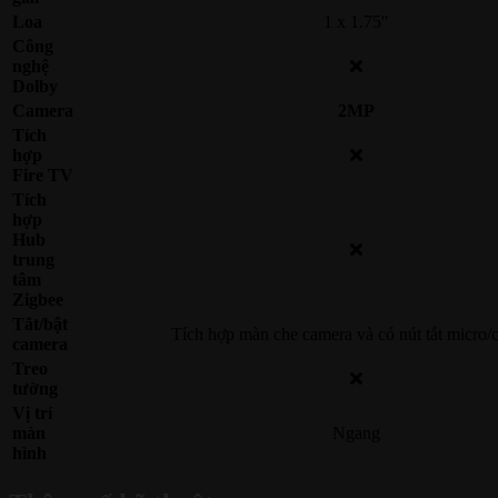
Loa
1 x 1.75″
Công
nghệ
Dolby
Camera
2MP
Tích
hợp
Fire TV
Tích
hợp
Hub
trung
tâm
Zigbee
Tắt/bật
Tích hợp màn che camera và có nút tắt micro/
camera
Treo
tường
Vị trí
màn
Ngang
hình