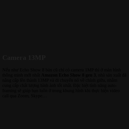
Camera 13MP
Nếu như Echo Show 8 bản cũ chỉ có camera 1MP thì ở màn hình
thông minh mới nhất
Amazon Echo Show 8 gen 3
, nhà sản xuất đã
nâng cấp lên thành 13MP và di chuyển nó về chính giữa, nhằm
cung cấp chất lượng hình ảnh tốt nhất. Đặc biệt tính năng auto-
framing sẽ giúp bạn luôn ở trong khung hình khi thực hiện video
call qua Zoom, Skype…