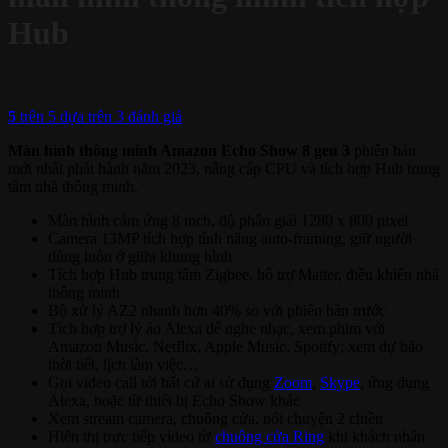
Hub
5
trên 5 dựa trên
3
đánh giá
Màn hình thông minh Amazon Echo Show 8 gen 3
phiên bản
mới nhất phát hành năm 2023, nâng cấp CPU và tích hợp Hub trung
tâm nhà thông minh.
Màn hình cảm ứng 8 inch, độ phân giải 1280 x 800 pixel
Camera 13MP tích hợp tính năng auto-framing, giữ người
dùng luôn ở giữa khung hình
Tích hợp Hub trung tâm Zigbee, hỗ trợ Matter, điều khiển nhà
thông minh
Bộ xử lý AZ2 nhanh hơn 40% so với phiên bản trước
Tích hợp trợ lý ảo Alexa để nghe nhạc, xem phim với
Amazon Music, Netflix, Apple Music, Spotify; xem dự báo
thời tiết, lịch làm việc…
Gọi video call tới bất cứ ai sử dụng
Zoom
,
Skype
, ứng dụng
Alexa, hoặc từ thiết bị Echo Show khác
Xem stream camera, chuông cửa, nói chuyện 2 chiều
Hiển thị trực tiếp video từ
chuông cửa Ring
khi khách nhấn