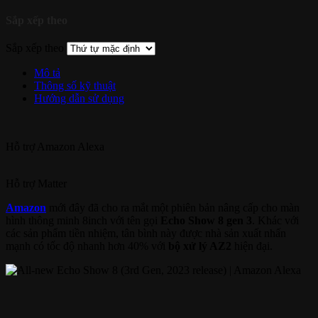
Sắp xếp theo
Sắp xếp theo
Mô tả
Thông số kỹ thuật
Hướng dẫn sử dụng
Hỗ trợ
Amazon Alexa
Hỗ trợ
Matter
Amazon
mới đây đã cho ra mắt một phiên bản nâng cấp cho màn
hình thông minh 8inch với tên gọi
Echo Show 8 gen 3
. Khác với
các sản phẩm tiền nhiệm, tân bình này được nhà sản xuất nhấn
mạnh có tốc độ nhanh hơn 40% với
bộ xử lý AZ2
hiện đại.