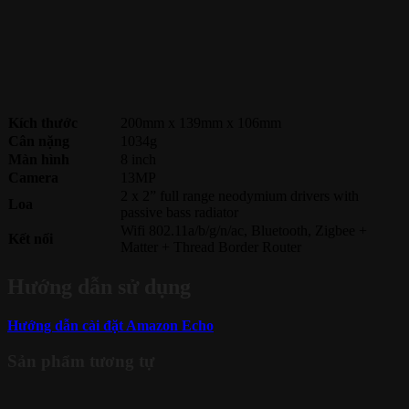
Kích thước
200mm x 139mm x 106mm
Cân nặng
1034g
Màn hình
8 inch
Camera
13MP
2 x 2” full range neodymium drivers with
Loa
passive bass radiator
Wifi 802.11a/b/g/n/ac, Bluetooth, Zigbee +
Kết nối
Matter + Thread Border Router
Hướng dẫn sử dụng
Hướng dẫn cài đặt Amazon Echo
Sản phẩm tương tự