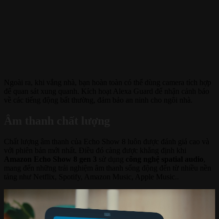
Ngoài ra, khi vắng nhà, bạn hoàn toàn có thể dùng camera tích hợp
để quan sát xung quanh. Kích hoạt Alexa Guard để nhận cảnh báo
về các tiếng động bất thường, đảm bảo an ninh cho ngôi nhà.
Âm thanh chất lượng
Chất lượng âm thanh của Echo Show 8 luôn được đánh giá cao và
với phiên bản mới nhất. Điều đó càng được khẳng định khi
Amazon Echo Show 8 gen 3
sử dụng
công nghệ spatial audio
,
mang đến những trải nghiệm âm thanh sống động đến từ nhiều nền
tảng như Netflix, Spotify, Amazon Music, Apple Music..