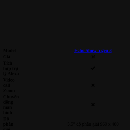
Model
Echo Show 5 gen 3
Giá
0
₫
Tích
hợp trợ
lý Alexa
Video
call
Zoom
Chuyển
động
màn
hình
Độ
phân
5.5″ độ phân giải 960 x 480
giải