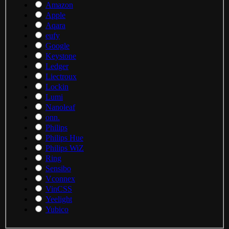
Amazon
Apple
Aqara
eufy
Google
Keystone
Ledger
Liectroux
Lockin
Lumi
Nanoleaf
onn.
Philips
Philips Hue
Philips WiZ
Ring
Sensibo
Vconnex
VinCSS
Yeelight
Yubico