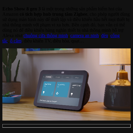
Echo Show 8 gen 3
là một trong những sản phẩm hiếm hoi của
Amazon
có tích hợp hub trung tâm Zigbee
, cho phép người dùng
sử dụng màn hình này để thiết lập và điều khiển hầu hết mọi thiết bị
nhà thông minh với phạm vi xa hơn. Bên cạnh đó, bạn vẫn có thể
dùng nó để điều khiển hàng nghìn thiết bị nhà thông minh hỗ trợ
Alexa như
chuông cửa thông minh
,
camera an ninh
,
đèn
,
công
tắc
,
ổ cắm
, điều khiển TV, điều hòa, quạt…