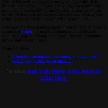
Nhờ tích hợp trợ lý ảo quen thuộc mà người dùng có thể bắt đầu
bằng câu lệnh
“Alexa,…”
để thực hiện các yêu cầu từ bật/tắt thiết
bị, cung cấp thông tin thời tiết, thể thao, đến bật nhạc hay chuyển
bài hát. Tất nhiên, nếu nói chuyện nhiều với Alexa, “cô nàng” này
sẽ quen giọng và nhận lệnh của bạn một cách nhanh hơn.
Echo Show là một trong những sản phẩm đầu tiên được Amazon bổ
sung
hỗ trợ
Matter
– giao thức nhà thông minh mới được phát
hành. Nó sẽ giúp bạn kết hợp với nhiều nền tảng nhà thông minh
hơn bên ngoài Amazon Alexa.
Tham khảo thêm:
Hướng dẫn cài màn hình Amazon Echo Show 8 gen 3
Sử dụng trợ lý Alexa và các thủ thuật
So sánh
màn hình thông minh Amazon
Echo Show