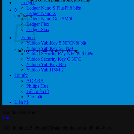
Ledger
Ledger Nano S Plus
0
Ledger Nano X
Giỏ hàng
Ledger Nano Gen 5
Ledger Flex
Ledger Stax
Yubico
Yubico YubiKey 5 NFC
Yubico YubiKey 5C NFC
Chưa có sản phẩm trong giỏ hàng.
Yubico Security Key NFC
Yubico Security Key C NFC
Yubico YubiKey Bio
Yubico YubiHSM 2
Tin tức
AQARA
Philips Hue
Tiền điện tử
Bảo mật
Liên hệ
Brands
/
Amazon
Lọc
Hiển thị tất cả 5 kết quả
Đã sắp xếp theo mức độ phổ biến