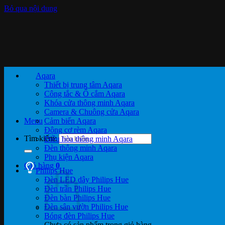
Bỏ qua nội dung
Aqara
Thiết bị trung tâm Aqara
Công tắc & Ổ cắm Aqara
Khóa cửa thông minh Aqara
Camera & Chuông cửa Aqara
Menu
Cảm biến Aqara
Động cơ rèm Aqara
Tìm kiếm:
Điều hòa thông minh Aqara
Đèn thông minh Aqara
Phụ kiện Aqara
Giỏ hàng
0
Philips Hue
Đèn LED dây Philips Hue
Đèn trần Philips Hue
Đèn bàn Philips Hue
Đèn sân vườn Philips Hue
Bóng đèn Philips Hue
Chưa có sản phẩm trong giỏ hàng.