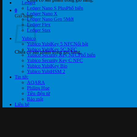
Ledger
Ledger Nano S Plus
0
Ledger Nano X
Giỏ hàng
Ledger Nano Gen 5
Ledger Flex
Ledger Stax
Yubico
Yubico YubiKey 5 NFC
Yubico YubiKey 5C NFC
Chưa có sản phẩm trong giỏ hàng.
Yubico Security Key NFC
Yubico Security Key C NFC
Yubico YubiKey Bio
Yubico YubiHSM 2
Tin tức
AQARA
Philips Hue
Tiền điện tử
Bảo mật
Liên hệ