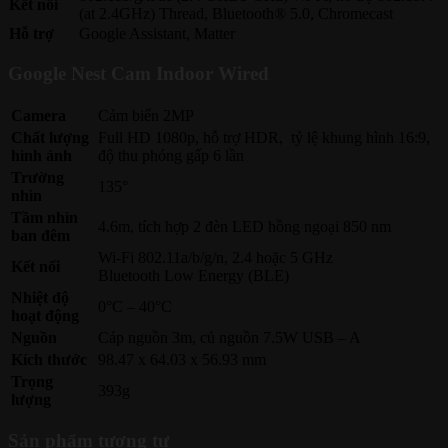
Kết nối
(at 2.4GHz) Thread, Bluetooth® 5.0, Chromecast
Hỗ trợ
Google Assistant, Matter
Google Nest Cam Indoor Wired
Camera
Cảm biến 2MP
Chất lượng
Full HD 1080p, hỗ trợ HDR, tỷ lệ khung hình 16:9,
hình ảnh
độ thu phóng gấp 6 lần
Trường
135°
nhìn
Tầm nhìn
4.6m, tích hợp 2 đèn LED hồng ngoại 850 nm
ban đêm
Wi-Fi 802.11a/b/g/n, 2.4 hoặc 5 GHz
Kết nối
Bluetooth Low Energy (BLE)
Nhiệt độ
0°C – 40°C
hoạt động
Nguồn
Cáp nguồn 3m, củ nguồn 7.5W USB – A
Kích thước
98.47 x 64.03 x 56.93 mm
Trọng
393g
lượng
Sản phẩm tương tự