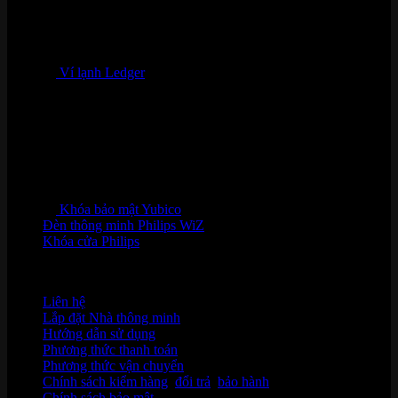
Ví lạnh Ledger
Khóa bảo mật Yubico
Đèn thông minh Philips WiZ
Khóa cửa Philips
HỖ TRỢ KHÁCH HÀNG
Liên hệ
Lắp đặt Nhà thông minh
Hướng dẫn sử dụng
Phương thức thanh toán
Phương thức vận chuyển
Chính sách kiểm hàng
,
đổi trả
,
bảo hành
Chính sách bảo mật