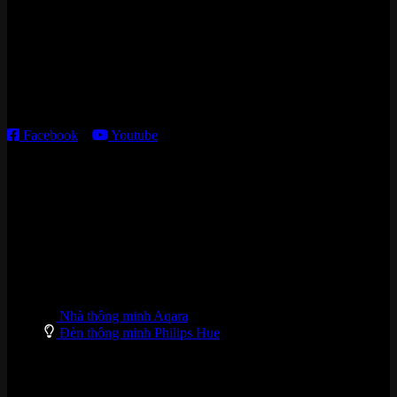
Kho giao HCM
:
179 Nguyễn Cư Trinh, P. Cầu Ông Lãnh, TP. HCM
Thời gian làm việc:
T2 – T6: 8h30 – 12h00; 13h30 – 18h00
T7 – CN: 8h30 – 12h00; 13h30 – 16h00
Facebook
–
Youtube
DANH MỤC SẢN PHẨM
Nhà thông minh Aqara
Đèn thông minh Philips Hue