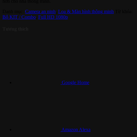
hơn cho nhà thông minh.
Danh mục:
Camera an ninh
,
Loa & Màn hình thông minh
Từ khóa:
Bộ KIT / Combo
,
Full HD 1080p
Tương thích
Google Home
Amazon Alexa