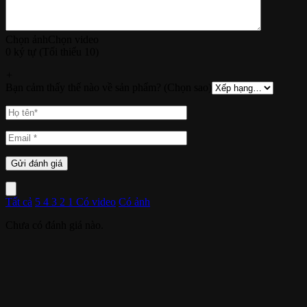
Chọn ảnh
Chọn video
0 ký tự (Tối thiểu 10)
+
Bạn cảm thấy thế nào về sản phẩm? (Chọn sao)
Tất cả
5
4
3
2
1
Có video
Có ảnh
Chưa có đánh giá nào.