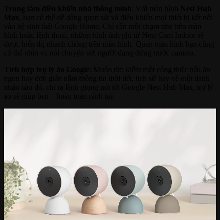
Trung tâm điều khiển nhà thông minh
: Với màn hình
Nest Hub
Max
, bạn có thể dễ dàng quan sát và điều khiển mọi thiết bị kết nối
vào hệ sinh thái Google Home. Chỉ cần một chạm nhẹ trên màn
hình hoặc lệnh thoại, những hình ảnh ghi từ Nest Cam Indoor sẽ
được hiển thị nhanh chóng trên màn hình. Quan màn hình bạn cũng
có thể nhìn và nói chuyện với người đang đứng trước camera.
Tích hợp trợ lý ảo Google
: Muốn tìm kiếm một công thức nấu ăn
ngon hay đơn giản nắm thông tin thời tiết, lịch sử hay về một danh
nhân nào đó, chỉ ra lệnh giọng nói tới Google Nest Hub Max, trợ lý
ảo sẽ giúp bạn – hoàn toàn rảnh tay.