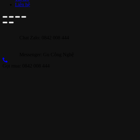
Liên hệ
Chat Zalo: 0842 008 444
Messenger: Gu Công Nghệ
Gọi mua: 0842 008 444