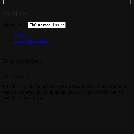
Sắp xếp theo
Sắp xếp theo
Mô tả
Thông số kỹ thuật
Hỗ trợ
Google Home
Hỗ trợ
Matter
Bộ đôi sản phẩm
Google Nest Hub Max & Nest Cam Indoor
sẽ
mang đến những tính năng thông minh cho ngôi nhà của bạn với
mức chi phí tiết kiệm.