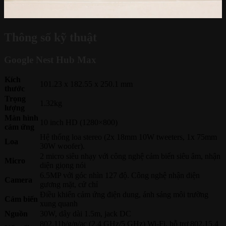
Thông số kỹ thuật
Google Nest Hub Max
Kích
101.23 x 182.55 x 250.1 mm
thước
Trọng
1.32kg
lượng
Màn hình
10 inch HD (1280×800)
cảm ứng
Hệ thống loa stereo (2x 18mm 10W tweeters, 1x 75mm
Loa
30W woofer).
2 micro siêu nhạy với công nghệ cảm biến siêu âm, nhận
Micro
diện giọng nói
6.5MP với góc nhìn 127 độ. Công nghệ nhận diện
Camera
gương mặt, cử chỉ
Điều khiển cảm ứng điện dung, ánh sáng môi trường
Cảm biến
xung quanh
Nguồn
30W, dây dài 1.5m, jack DC
802.11b/g/n/ac (2.4 GHz/5 GHz) Wi-Fi, hỗ trợ 802.15.4