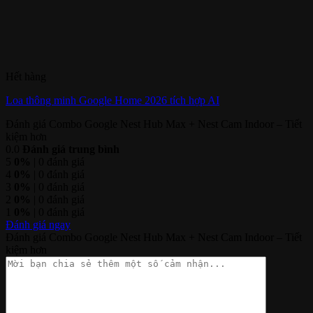
Hết hàng
Loa thông minh Google Home 2026 tích hợp AI
Đánh giá Combo Google Nest Hub Max + Nest Cam Indoor – Tiết
kiệm hơn
0.0
Đánh giá trung bình
5
0%
| 0 đánh giá
4
0%
| 0 đánh giá
3
0%
| 0 đánh giá
2
0%
| 0 đánh giá
1
0%
| 0 đánh giá
Đánh giá ngay
Đánh giá Combo Google Nest Hub Max + Nest Cam Indoor – Tiết
kiệm hơn