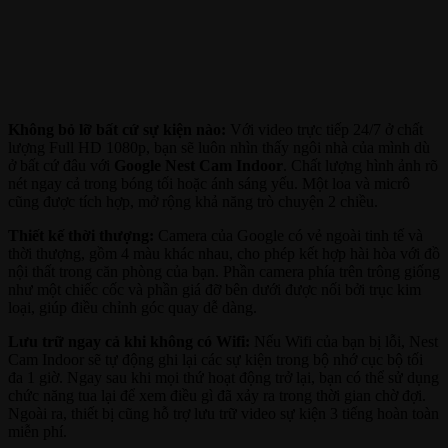
Không bỏ lỡ bất cứ sự kiện nào:
Với video trực tiếp 24/7 ở chất
lượng Full HD 1080p, bạn sẽ luôn nhìn thấy ngôi nhà của mình dù
ở bất cứ đâu với
Google Nest Cam Indoor
. Chất lượng hình ảnh rõ
nét ngay cả trong bóng tối hoặc ánh sáng yếu. Một loa và micrô
cũng được tích hợp, mở rộng khả năng trò chuyện 2 chiều.
Thiết kế thời thượng:
Camera của Google có vẻ ngoài tinh tế và
thời thượng, gồm 4 màu khác nhau, cho phép kết hợp hài hòa với đồ
nội thất trong căn phòng của bạn. Phần camera phía trên trông giống
như một chiếc cốc và phần giá đỡ bên dưới được nối bởi trục kim
loại, giúp điều chỉnh góc quay dễ dàng.
Lưu trữ ngay cả khi không có Wifi:
Nếu Wifi của bạn bị lỗi, Nest
Cam Indoor sẽ tự động ghi lại các sự kiện trong bộ nhớ cục bộ tối
đa 1 giờ. Ngay sau khi mọi thứ hoạt động trở lại, bạn có thể sử dụng
chức năng tua lại để xem điều gì đã xảy ra trong thời gian chờ đợi.
Ngoài ra, thiết bị cũng hỗ trợ lưu trữ video sự kiện 3 tiếng hoàn toàn
miễn phí.