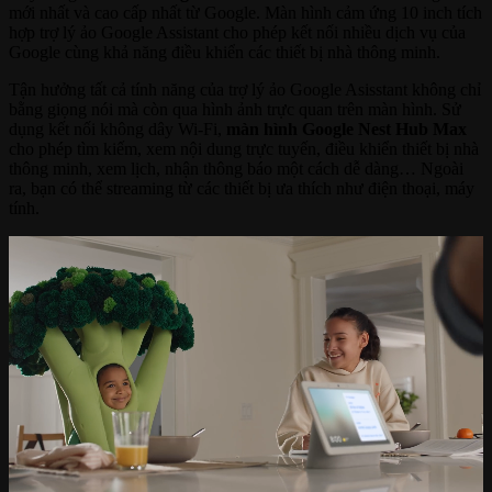
mới nhất và cao cấp nhất từ Google. Màn hình cảm ứng 10 inch tích
hợp trợ lý ảo Google Assistant cho phép kết nối nhiều dịch vụ của
Google cùng khả năng điều khiển các thiết bị nhà thông minh.
Tận hưởng tất cả tính năng của trợ lý ảo Google Asisstant không chỉ
bằng giọng nói mà còn qua hình ảnh trực quan trên màn hình. Sử
dụng kết nối không dây Wi-Fi,
màn hình Google Nest Hub Max
cho phép tìm kiếm, xem nội dung trực tuyến, điều khiển thiết bị nhà
thông minh, xem lịch, nhận thông báo một cách dễ dàng… Ngoài
ra, bạn có thể streaming từ các thiết bị ưa thích như điện thoại, máy
tính.