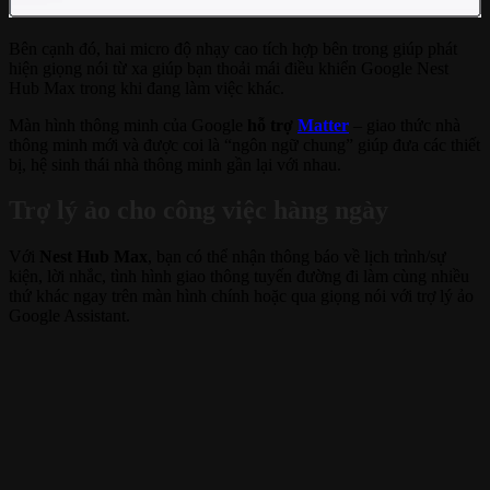
Bên cạnh đó, hai micro độ nhạy cao tích hợp bên trong giúp phát
hiện giọng nói từ xa giúp bạn thoải mái điều khiển Google Nest
Hub Max trong khi đang làm việc khác.
Màn hình thông minh của Google
hỗ trợ
Matter
– giao thức nhà
thông minh mới và được coi là “ngôn ngữ chung” giúp đưa các thiết
bị, hệ sinh thái nhà thông minh gần lại với nhau.
Trợ lý ảo cho công việc hàng ngày
Với
Nest Hub Max
, bạn có thể nhận thông báo về lịch trình/sự
kiện, lời nhắc, tình hình giao thông tuyến đường đi làm cùng nhiều
thứ khác ngay trên màn hình chính hoặc qua giọng nói với trợ lý ảo
Google Assistant.