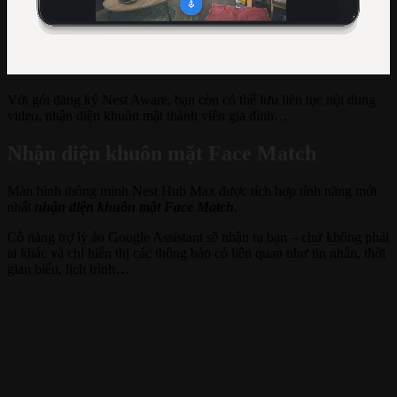
Với gói đăng ký Nest Aware, bạn còn có thể lưu liên tục nội dung
video, nhận diện khuôn mặt thành viên gia đình…
Nhận diện khuôn mặt Face Match
Màn hình thông minh Nest Hub Max được tích hợp tính năng mới
nhất
nhận diện khuôn mặt Face Match
.
Cô nàng trợ lý ảo Google Assistant sẽ nhận ra bạn – chứ không phải
ai khác và chỉ hiển thị các thông báo có liên quan như tin nhắn, thời
gian biểu, lịch trình…