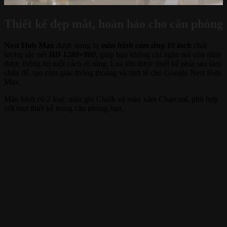
Thiết kế đẹp mắt, hoàn hảo cho căn phòng
Nest Hub Max
được trang bị
màn hình cảm ứng 10 inch
chất
lượng sắc nét
HD 1280×800
, giúp bạn không chỉ nghe mà còn nhìn
được thông tin một cách rõ ràng. Loa lớn được thiết kế phía sau làm
chân đế, tạo cảm giác thông thoáng và tinh tế cho Google Nest Hub
Max.
Màn hình có 2 loại: màu ghi Chalk và màu xám Charcoal, phù hợp
với mọi thiết kế trong căn phòng bạn.