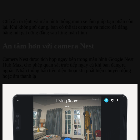
Chỉ cần ra lệnh và màn hình thông minh sẽ làm giúp bạn phần còn
lại. Khi không sử dụng, bạn có thể tắt camera và micro dễ dàng
bằng nút gạt cứng đằng sau lưng màn hình
An tâm hơn với camera Nest
Camera Nest được tích hợp ngay bên trong màn hình Google Nest
Hub Max, cho phép quan sát trực tiếp ngay cả khi bạn đang ra
ngoài. Nhận thông báo trên điện thoại khi phát hiện chuyển động
hoặc âm thanh lạ