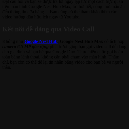
Đặt câu hỏi và bạn sẽ được trả lời ngay lập tức một cách trực quan
trên màn hình Google Nest Hub Max, từ thời tiết, công thức nấu ăn
đến thông tin cửa hàng… Bạn cũng có thể tham khảo thêm các
video hướng dẫn hữu ích ngay từ Youtube.
Kết nối dễ dàng qua Video Call
Không như
Google Nest Hub
,
Google Nest Hub Max
có tích hợp
camera 6.5 MP góc rộng
phía trước giúp bạn gọi video call dễ dàng
cho gia đình và bạn bè qua Google Duo. Thực hiện cuộc gọi hoàn
toàn bằng lệnh thoại, không cần phải chạm vào màn hình. Thậm
chí, bạn còn có thể để lại tin nhắn bằng video cho bạn bè và người
thân.