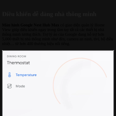
Điều khiển dễ dàng nhà thông minh
Màn hình Google Nest Hub Max
có giao diện quản lý Home
View giúp điều khiển ngay trong tầm tay tất cả các thiết bị nhà
thông minh tương thích. Trợ lý ảo của Google đang hỗ trợ hơn
5,000 thiết bị nhà thông minh như đèn, camera an ninh, tivi, bộ điều
nhiệt… từ hơn 400 thương hiệu nổi tiếng.