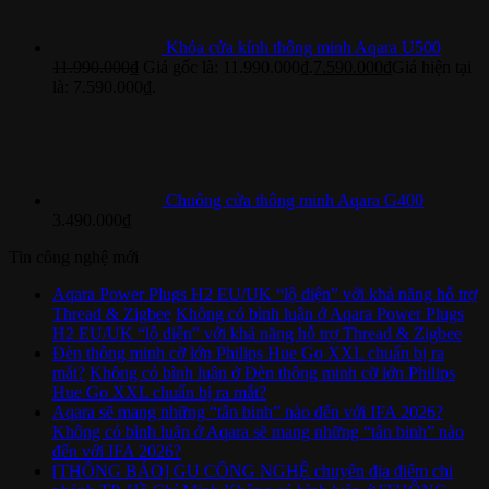
Khóa cửa kính thông minh Aqara U500
11.990.000
₫
Giá gốc là: 11.990.000₫.
7.590.000
₫
Giá hiện tại
là: 7.590.000₫.
Chuông cửa thông minh Aqara G400
3.490.000
₫
Tin công nghệ mới
Aqara Power Plugs H2 EU/UK “lộ diện” với khả năng hỗ trợ
Thread & Zigbee
Không có bình luận
ở Aqara Power Plugs
H2 EU/UK “lộ diện” với khả năng hỗ trợ Thread & Zigbee
Đèn thông minh cỡ lớn Philips Hue Go XXL chuẩn bị ra
mắt?
Không có bình luận
ở Đèn thông minh cỡ lớn Philips
Hue Go XXL chuẩn bị ra mắt?
Aqara sẽ mang những “tân binh” nào đến với IFA 2026?
Không có bình luận
ở Aqara sẽ mang những “tân binh” nào
đến với IFA 2026?
[THÔNG BÁO] GU CÔNG NGHỆ chuyển địa điểm chi