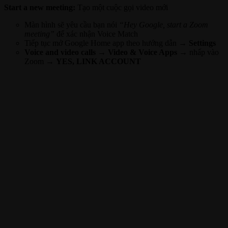
Start a new meeting:
Tạo một cuộc gọi video mới
Màn hình sẽ yêu cầu bạn nói
“Hey Google, start a Zoom
meeting”
để xác nhận Voice Match
Tiếp tục mở Google Home app theo hướng dẫn →
Settings
Voice and video calls → Video & Voice Apps
→ nhấp vào
Zoom →
YES, LINK ACCOUNT