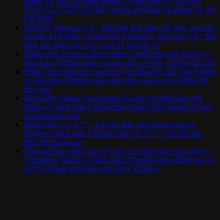
nhánh TP. Hồ Chí Minh
Không có bình luận
ở [THÔNG
BÁO] GU CÔNG NGHỆ chuyển địa điểm chi nhánh TP. Hồ
Chí Minh
YubiKey firmware 5.8 – Mở rộng khả năng xác thực trong kỷ
nguyên AI
Không có bình luận
ở YubiKey firmware 5.8 – Mở
rộng khả năng xác thực trong kỷ nguyên AI
Philips Hue Festavia sắp có thêm 3 phiên bản mới
Không có
bình luận
ở Philips Hue Festavia sắp có thêm 3 phiên bản mới
Philips Hue phát triển camera hỗ trợ đồng bộ ánh sáng
Không
có bình luận
ở Philips Hue phát triển camera hỗ trợ đồng bộ
ánh sáng
Đèn tường Philips Hue Semeru lộ diện với phiên bản mới
Không có bình luận
ở Đèn tường Philips Hue Semeru lộ diện
với phiên bản mới
Philips Hue ver 5.71 – Cải tiến tính năng MotionAware
Không có bình luận
ở Philips Hue ver 5.71 – Cải tiến tính
năng MotionAware
OpenAI tăng cường bảo vệ GPT-5.6 bằng khóa bảo mật vật
lý YubiKey
Không có bình luận
ở OpenAI tăng cường bảo vệ
GPT-5.6 bằng khóa bảo mật vật lý YubiKey