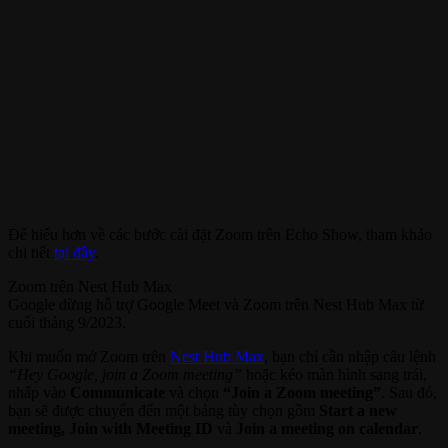
Để hiểu hơn về các bước cài đặt Zoom trên Echo Show, tham khảo
chi tiết
tại đây
.
Zoom trên Nest Hub Max
Google dừng hỗ trợ Google Meet và Zoom trên Nest Hub Max từ
cuối tháng 9/2023.
Khi muốn mở Zoom trên
Nest Hub Max
, bạn chỉ cần nhập câu lệnh
“Hey Google, join a Zoom meeting”
hoặc kéo màn hình sang trái,
nhấp vào
Communicate
và chọn
“Join a Zoom meeting”
. Sau đó,
bạn sẽ được chuyển đến một bảng tùy chọn gồm
Start a new
meeting, Join with Meeting ID
và
Join a meeting on calendar
.