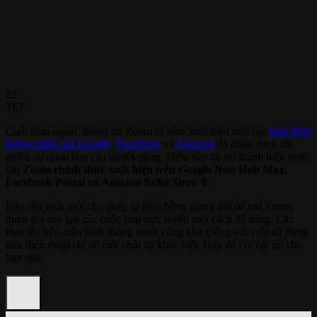
22
Th7
Cuối năm ngoái, thông tin Zoom sẽ sớm xuất hiện trên các
màn hình
thông minh của Google
,
Facebook
và
Amazon
đã nhận được rất
nhiều sự quan tâm của người dùng. Điều này đã trở thành hiện thực
khi
Zoom chính thức xuất hiện trên Google Nest Hub Max,
Facebook Portal và Amazon Echo Show 8
.
Bản cập nhật mới cho phép ra lệnh bằng giọng nói để mở Zoom,
tham gia hay tạo các cuộc họp trực tuyến một cách dễ dàng. Các
thao tác trên màn hình thông minh cũng khá giống với việc sử dụng
trên điện thoại chỉ có một chút sự khác biệt. Hãy để Gu bật mí cho
bạn nhé.