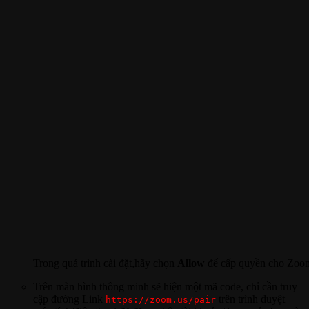
Trong quá trình cài đặt,hãy chọn
Allow
để cấp quyền cho Zoom 
Trên màn hình thông minh sẽ hiện một mã code, chỉ cần truy
cập đường Link
trên trình duyệt
https://zoom.us/pair