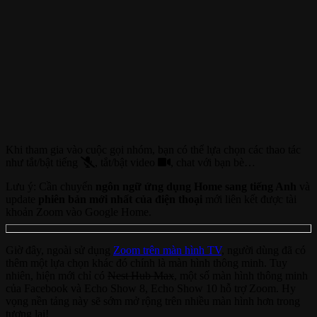
Khi tham gia vào cuộc gọi nhóm, bạn có thể lựa chọn các thao tác
như tắt/bật tiếng
, tắt/bật video
, chat với bạn bè…
Lưu ý: Cần chuyển
ngôn ngữ ứng dụng Home sang tiếng Anh
và
update
phiên bản mới nhất của điện thoại
mới liên kết được tài
khoản Zoom vào Google Home.
Giờ đây, ngoài sử dụng
Zoom trên màn hình TV
, người dùng đã có
thêm một lựa chọn khác đó chính là màn hình thông minh. Tuy
nhiên, hiện mới chỉ có
Nest Hub Max
, một số màn hình thông minh
của Facebook và Echo Show 8, Echo Show 10 hỗ trợ Zoom. Hy
vọng nền tảng này sẽ sớm mở rộng trên nhiều màn hình hơn trong
tương lai!