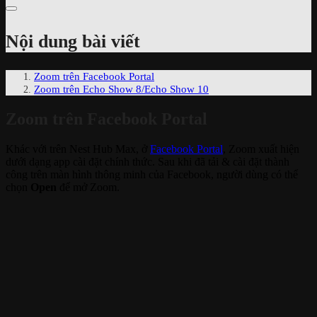
Nội dung bài viết
Zoom trên Facebook Portal
Zoom trên Echo Show 8/Echo Show 10
Zoom trên Facebook Portal
Khác với trên Nest Hub Max, ở
Facebook Portal
, Zoom xuất hiện
dưới dạng app cài đặt chính thức. Sau khi đã tải & cài đặt thành
công trên màn hình thông minh của Facebook, người dùng có thể
chọn
Open
để mở Zoom.