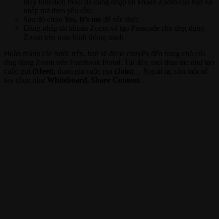
máy tính/điện thoại đã đăng nhập tài khoản Zoom của bạn và
nhập mã theo yêu cầu.
Sau đó chọn
Yes, It’s me
để xác thực.
Đăng nhập tài khoản Zoom và tạo Passcode cho ứng dụng
Zoom trên màn hình thông minh
Hoàn thành các bước trên, bạn sẽ được chuyển đến trang chủ của
ứng dụng Zoom trên Facebook Portal. Tại đây, mọi thao tác như tạo
cuộc gọi
(Meet)
, tham gia cuộc gọi
(Join)
… Ngoài ra, còn một số
tùy chọn như
Whiteboard, Share Content
…