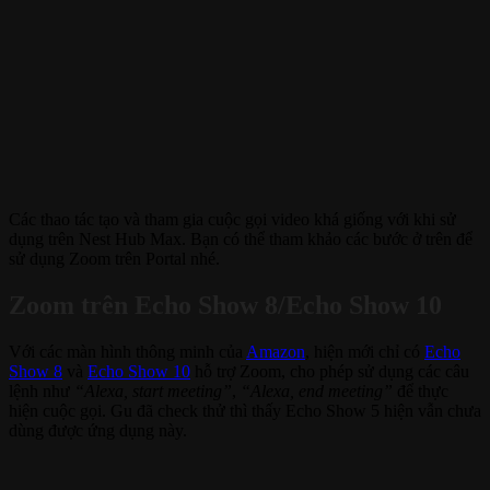
Các thao tác tạo và tham gia cuộc gọi video khá giống với khi sử
dụng trên Nest Hub Max. Bạn có thể tham khảo các bước ở trên để
sử dụng Zoom trên Portal nhé.
Zoom trên Echo Show 8/Echo Show 10
Với các màn hình thông minh của
Amazon
, hiện mới chỉ có
Echo
Show 8
và
Echo Show 10
hỗ trợ Zoom, cho phép sử dụng các câu
lệnh như
“Alexa, start meeting”
,
“Alexa, end meeting”
để thực
hiện cuộc gọi. Gu đã check thử thì thấy Echo Show 5 hiện vẫn chưa
dùng được ứng dụng này.