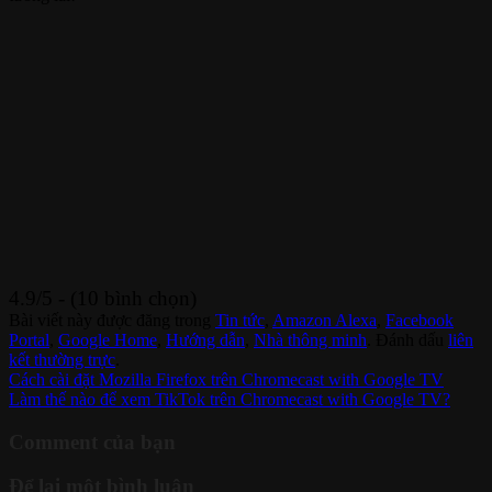
4.9/5 - (10 bình chọn)
Bài viết này được đăng trong
Tin tức
,
Amazon Alexa
,
Facebook
Portal
,
Google Home
,
Hướng dẫn
,
Nhà thông minh
. Đánh dấu
liên
kết thường trực
.
Cách cài đặt Mozilla Firefox trên Chromecast with Google TV
Làm thế nào để xem TikTok trên Chromecast with Google TV?
Comment của bạn
Để lại một bình luận