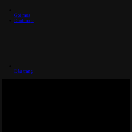
Gọi mua
Danh mục
Đầu trang
Nhà thông minh và Thiết bị công nghệ cao cấp