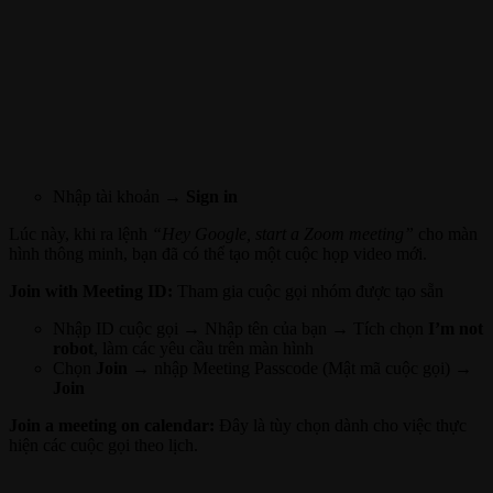
Nhập tài khoản →
Sign in
Lúc này, khi ra lệnh
“Hey Google, start a Zoom meeting”
cho màn
hình thông minh, bạn đã có thể tạo một cuộc họp video mới.
Join with Meeting ID:
Tham gia cuộc gọi nhóm được tạo sẵn
Nhập ID cuộc gọi → Nhập tên của bạn → Tích chọn
I’m not
robot
, làm các yêu cầu trên màn hình
Chọn
Join
→ nhập Meeting Passcode (Mật mã cuộc gọi) →
Join
Join a meeting on calendar:
Đây là tùy chọn dành cho việc thực
hiện các cuộc gọi theo lịch.