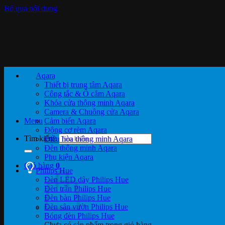
Bỏ qua nội dung
Aqara
Thiết bị trung tâm Aqara
Công tắc & Ổ cắm Aqara
Khóa cửa thông minh Aqara
Camera & Chuông cửa Aqara
Menu
Cảm biến Aqara
Động cơ rèm Aqara
Tìm kiếm:
Điều hòa thông minh Aqara
Đèn thông minh Aqara
Phụ kiện Aqara
Giỏ hàng
0
Philips Hue
Đèn LED dây Philips Hue
Đèn trần Philips Hue
Đèn bàn Philips Hue
Đèn sân vườn Philips Hue
Bóng đèn Philips Hue
Chưa có sản phẩm trong giỏ hàng.