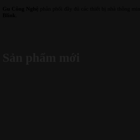
Gu Công Nghệ
phân phối đầy đủ các thiết bị nhà thông m
Blink
.
Sản phẩm mới