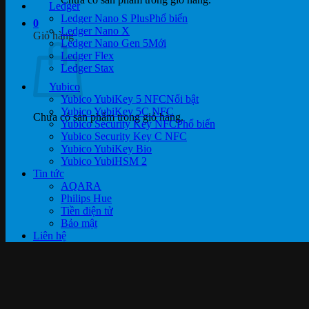
Ledger
Ledger Nano S Plus
0
Ledger Nano X
Giỏ hàng
Ledger Nano Gen 5
Ledger Flex
Ledger Stax
Yubico
Yubico YubiKey 5 NFC
Yubico YubiKey 5C NFC
Chưa có sản phẩm trong giỏ hàng.
Yubico Security Key NFC
Yubico Security Key C NFC
Yubico YubiKey Bio
Yubico YubiHSM 2
Tin tức
AQARA
Philips Hue
Tiền điện tử
Bảo mật
Liên hệ