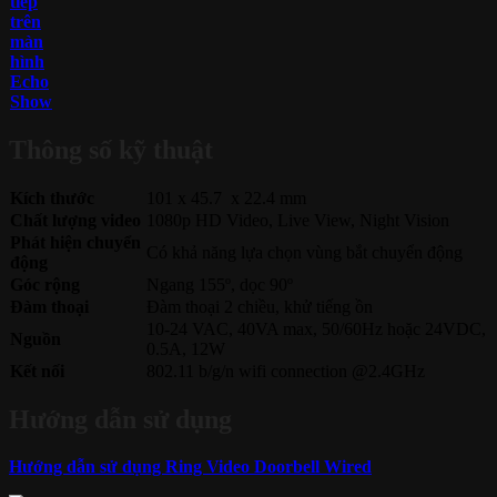
tiếp
trên
màn
hình
Echo
Show
Thông số kỹ thuật
Kích thước
101 x 45.7 x 22.4 mm
Chất lượng video
1080p HD Video, Live View, Night Vision
Phát hiện chuyển
Có khả năng lựa chọn vùng bắt chuyển động
động
Góc rộng
Ngang 155º, dọc 90º
Đàm thoại
Đàm thoại 2 chiều, khử tiếng ồn
10-24 VAC, 40VA max, 50/60Hz hoặc 24VDC,
Nguồn
0.5A, 12W
Kết nối
802.11 b/g/n wifi connection @2.4GHz
Hướng dẫn sử dụng
Hướng dẫn sử dụng Ring Video Doorbell Wired