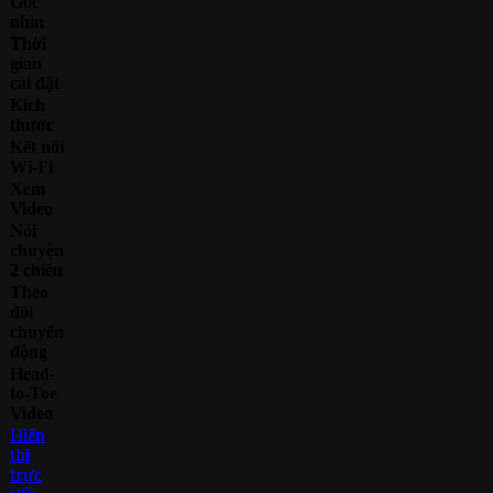
Góc
nhìn
Thời
gian
cài đặt
Kích
thước
Kết nối
Wi-Fi
Xem
Video
Nói
chuyện
2 chiều
Theo
dõi
chuyển
động
Head-
to-Toe
Video
Hiển
thị
trực