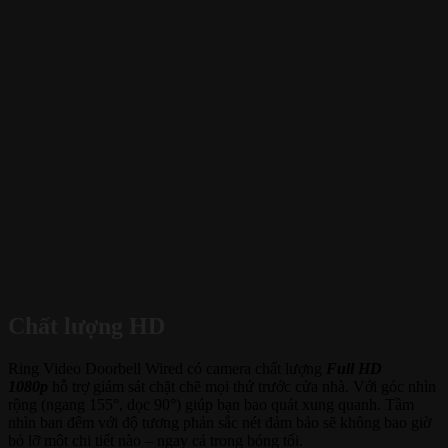
Chất lượng HD
Ring Video Doorbell Wired có camera chất lượng
Full HD
1080p
hỗ trợ giám sát chặt chẽ mọi thứ trước cửa nhà. Với góc nhìn
rộng (ngang 155°, dọc 90°) giúp bạn bao quát xung quanh. Tầm
nhìn ban đêm với độ tương phản sắc nét đảm bảo sẽ không bao giờ
bỏ lỡ một chi tiết nào – ngay cả trong bóng tối.