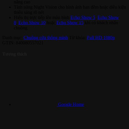
nâng cao
Tính năng Night Vision cho hình ảnh ban đêm hoặc điều kiện
thiếu sáng rõ nét
Hiển thị trực tiếp lên màn hình
Echo Show 5
,
Echo Show
8
,
Echo Show 10
hoặc
Echo Show 15
khi có khách nhấn
chuông
Danh mục:
Chuông cửa thông minh
Từ khóa:
Full HD 1080p
GTIN:
840080557021
Tương thích
Google Home