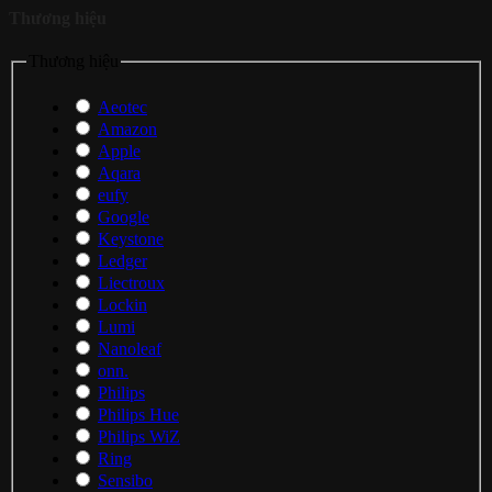
Thương hiệu
Thương hiệu
Aeotec
Amazon
Apple
Aqara
eufy
Google
Keystone
Ledger
Liectroux
Lockin
Lumi
Nanoleaf
onn.
Philips
Philips Hue
Philips WiZ
Ring
Sensibo