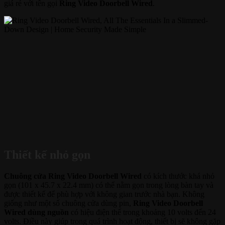
giá rẻ với tên gọi
Ring Video Doorbell Wired
.
Thiết kế nhỏ gọn
Chuông cửa Ring Video Doorbell Wired
có kích thước khá nhỏ
gọn (101 x 45.7 x 22.4 mm) có thể nằm gọn trong lòng bàn tay và
được thiết kế để phù hợp với không gian trước nhà bạn. Không
giống như một số chuông cửa dùng pin,
Ring Video Doorbell
Wired dùng nguồn
có hiệu điện thế trong khoảng 10 volts đến 24
volts. Điều này giúp trong quá trình hoạt động, thiết bị sẽ không gặp