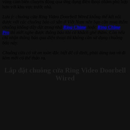
vùng cảm biến chuyển động qua ứng dụng điện thoại nhằm phù hợp
hơn với khu vực trước nhà.
Lưu ý: chuông cửa Ring Video Doorbell Wired không thể kết nối
được với các chuông báo có sẵn ở Việt Nam nên bạn cần mua thêm
chuông không dây đặt trong nhà
Ring Chime
hoặc
Ring Chime
Pro
thì mới nghe được thông báo khi có khách ghé thăm. Còn nếu
chỉ nhận thông báo qua điện thoại thì không cần sử dụng chuông
báo này.
Chuông cửa có vít an toàn đặc biệt để cố định, phải dùng tua vít đi
kèm mới có thể tháo ra.
Lắp đặt chuông cửa Ring Video Doorbell
Wired