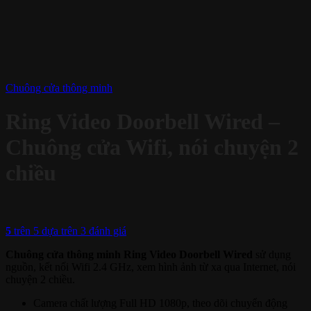
Chuông cửa thông minh
Ring Video Doorbell Wired –
Chuông cửa Wifi, nói chuyện 2
chiều
5
trên 5 dựa trên
3
đánh giá
Chuông cửa thông minh Ring Video Doorbell Wired
sử dụng
nguồn, kết nối Wifi 2.4 GHz, xem hình ảnh từ xa qua Internet, nói
chuyện 2 chiều.
Camera chất lượng Full HD 1080p, theo dõi chuyển động