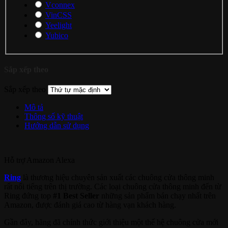
Vconnex
VinCSS
Yeelight
Yubico
Sắp xếp theo
Sắp xếp theo
Mô tả
Thông số kỹ thuật
Hướng dẫn sử dụng
Hỗ trợ
Amazon Alexa
Ring
là thương hiệu chuyên sản xuất các chuông cửa thông minh
rất nổi tiếng trên thị trường. Các loại chuông cửa thông minh đến từ
Ring đứng top
#1 Best Seller
những sản phẩm bán chạy nhất trên
Amazon, được đánh giá cao từ hàng vạn khách hàng.
Gần đây, hãng đã chính thức giới thiệu một thế hệ chuông cửa mới