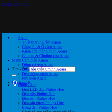
Bỏ qua nội dung
Aqara
Thiết bị trung tâm Aqara
Công tắc & Ổ cắm Aqara
Khóa cửa thông minh Aqara
Camera & Chuông cửa Aqara
Menu
Cảm biến Aqara
Động cơ rèm Aqara
Tìm kiếm:
Điều hòa thông minh Aqara
Đèn thông minh Aqara
Phụ kiện Aqara
Giỏ hàng
0
Philips Hue
Đèn LED dây Philips Hue
Đèn trần Philips Hue
Đèn bàn Philips Hue
Đèn sân vườn Philips Hue
Bóng đèn Philips Hue
Chưa có sản phẩm trong giỏ hàng.