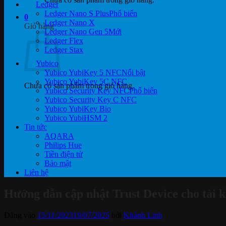
Ledger
Ledger Nano S Plus
0
Ledger Nano X
Giỏ hàng
Ledger Nano Gen 5
Ledger Flex
Ledger Stax
Yubico
Yubico YubiKey 5 NFC
Yubico YubiKey 5C NFC
Chưa có sản phẩm trong giỏ hàng.
Yubico Security Key NFC
Yubico Security Key C NFC
Yubico YubiKey Bio
Yubico YubiHSM 2
Tin tức
AQARA
Philips Hue
Tiền điện tử
Bảo mật
Liên hệ
Hướng dẫn cập nhật Trust Device cho tài 
Đăng vào
15/11/2023
19/07/2025
bởi
Khánh Linh