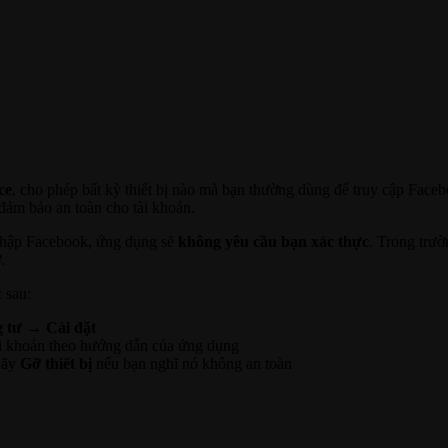
ce
, cho phép bất kỳ thiết bị nào mà bạn thường dùng để truy cập Face
đảm bảo an toàn cho tài khoản.
g nhập Facebook, ứng dụng sẽ
không yêu cầu bạn xác thực
. Trong trườ
.
 sau:
g tư → Cài đặt
 khoản theo hướng dẫn của ứng dụng
Hãy
Gỡ thiết bị
nếu bạn nghĩ nó không an toàn